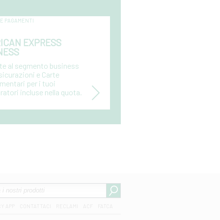
 E PAGAMENTI
ICAN EXPRESS
NESS
te al segmento business
sicurazioni e Carte
entari per i tuoi
ratori incluse nella quota.
CY APP
CONTATTACI
RECLAMI
ACF
FATCA