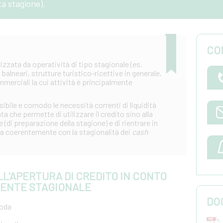
ta stagione).
CO
izzata da operatività di tipo stagionale (es.
balneari, strutture turistico-ricettive in generale,
merciali la cui attività è principalmente
sibile e comodo le necessità correnti di liquidità
a che permette di utilizzare il credito sino alla
e (di preparazione della stagione) e di rientrare in
 coerentemente con la stagionalità dei
cash
LL'APERTURA DI CREDITO IN CONTO
ENTE STAGIONALE
DO
moda