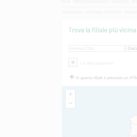
DAC6
IMPOSTAZIONI COOKIES
SICUREZZA
PS
SUCCESSIONI
SOSTENIBILITA' GRUPPO
DISCON
Trova la filiale più vicina
La mia posizione
In questa filiale è presente un AT
+
−