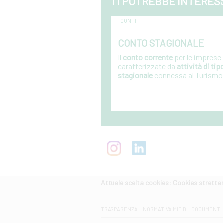
TI POTREBBE INTERES
CONTI
CONTO STAGIONALE
Il
conto corrente
per le imprese
caratterizzate da
attività di tip
stagionale
connessa al Turismo
Vai al dettaglio
Attuale scelta cookies: Cookies strett
CERCA
TRASPARENZA
NORMATIVA MIFID
DOCUMENTI 