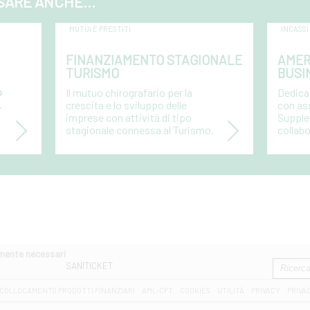
SARE ANCHE...
MUTUI E PRESTITI
INCASSI
FINANZIAMENTO STAGIONALE
AMER
TURISMO
BUSI
o
Il mutuo chirografario per la
Dedica
.
crescita e lo sviluppo delle
con as
imprese con attività di tipo
Supplem
stagionale connessa al Turismo.
collabo
amente necessari
SANITICKET
COLLOCAMENTO PRODOTTI FINANZIARI
AML-CFT
COOKIES
UTILITÀ
PRIVACY
PRIVA