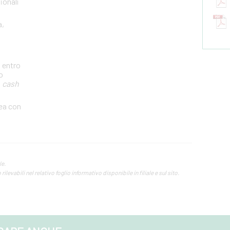
ionali
a,
i entro
o
i
cash
nea con
le.
ilevabili nel relativo foglio informativo disponibile in filiale e sul sito.