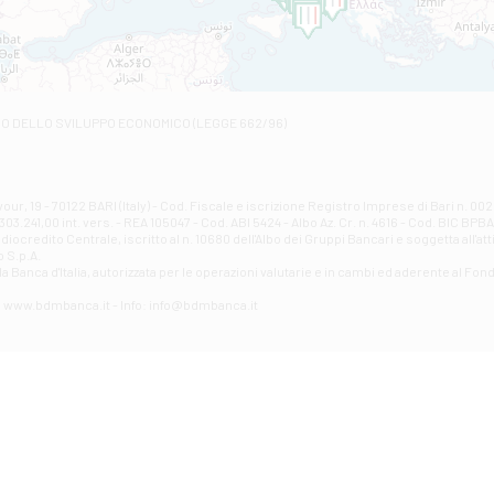
Filiale di Arsita
Viale San Francesco 6/b - Arsita
Filiale di Ascoli Piceno
Via Napoli - Ascoli Piceno
Filiale di Atessa
RO DELLO SVILUPPO ECONOMICO (LEGGE 662/96)
Contrada Piana La Fara - Via per Piazzano snc - Atessa
Filiale di Atri - Corso Adriano
Corso Elio Adriano, 1 - Atri
Filiale di Avellino - Partenio
ur, 19 - 70122 BARI (Italy) - Cod. Fiscale e iscrizione Registro Imprese di Bari n. 
03.241,00 int. vers. - REA 105047 - Cod. ABI 5424 - Albo Az. Cr. n. 4616 - Cod. BIC BPB
VIA PARTENIO 48 - Avellino
credito Centrale, iscritto al n. 10680 dell'Albo dei Gruppi Bancari e soggetta all'att
Filiale di Aversa
 S.p.A.
a Banca d'ltalia, autorizzata per le operazioni valutarie e in cambi ed aderente al Fond
VIA F. SAPORITO, 27/A - Aversa
Filiale di Avezzano - Piazza Torlonia
eb: www.bdmbanca.it - Info: info@bdmbanca.it
Piazza Torlonia - Avezzano
Filiale di Avigliano
PIAZZA E. GIANTURCO 49 - Avigliano
Filiale di Baiano
VIA G. LIPPIELLO 33 - Baiano
Filiale di Bari - Corso Vittorio Emanuele II
CORSO VITTORIO EMANUELE II, 86 - Bari
Filiale di Bari 10 - Papa Giovanni