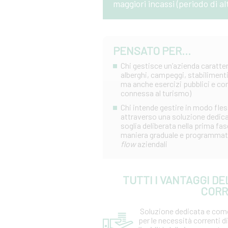
maggiori incassi (periodo di al
PENSATO PER...
Chi gestisce un’azienda caratter
alberghi, campeggi, stabilimenti 
ma anche esercizi pubblici e com
connessa al turismo)
Chi intende gestire in modo fles
attraverso una soluzione dedicat
soglia deliberata nella prima fas
maniera graduale e programmata
flow
aziendali
TUTTI I VANTAGGI DE
CORR
Soluzione dedicata e co
per le necessità correnti di