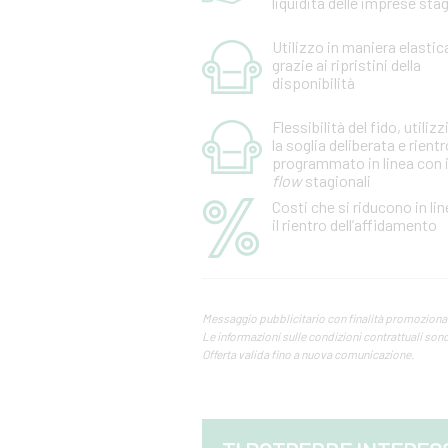
liquidità delle imprese stag
Utilizzo in maniera elastic
grazie ai ripristini della
disponibilità
Flessibilità del fido, utilizz
la soglia deliberata e rientr
programmato in linea con 
flow
stagionali
Costi che si riducono in li
il rientro dell’affidamento
Messaggio pubblicitario con finalità promoziona
Le informazioni sulle condizioni contrattuali sono r
Offerta valida fino a nuova comunicazione.