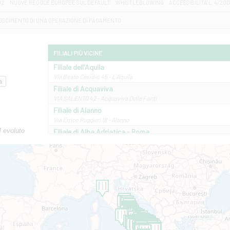
D2
NUOVE REGOLE EUROPEE SUL DEFAULT
WHISTLEBLOWING
ACCESSIBILITA' L. 4/20
OSCIMENTO DI UNA OPERAZIONE DI PAGAMENTO
FILIALI PIÙ VICINE
Filiale dell'Aquila
Via Beato Cesidio 45 - L'Aquila
Filiale di Acquaviva
VIA SALENTO 42 - Acquaviva Delle Fonti
Filiale di Alanno
Via Errico Ruggieri 18 - Alanno
M evoluto
Filiale di Alba Adriatica - Roma
Via Roma, 13 - Alba Adriatica
Filiale di Altamura
VIA VITTORIO VENETO 79/81 A - Altamura
Filiale di Amantea
STATALE 18/17 - Amantea
Filiale di Andretta
C.SO VITTORIO VENETO 8 - Andretta
Filiale di Andria 1 - Crispi
VIALE CRISPI 50/A - Andria