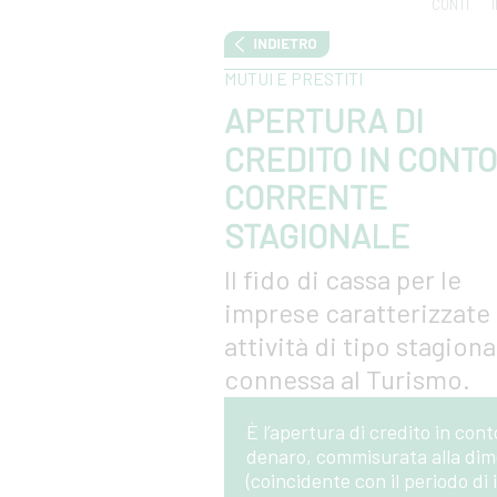
CONTI
MUTUI E PRESTITI
APERTURA DI
CREDITO IN CONTO
CORRENTE
STAGIONALE
Il fido di cassa per le
imprese caratterizzate
attività di tipo stagiona
connessa al Turismo.
È l’apertura di credito in co
denaro, commisurata alla dimen
(coincidente con il periodo di