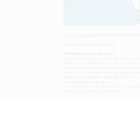
FONDO DI GARANZIA
PER LE PMI DEL MINISTE
Gruppo Mediocredito Centrale
BdM BANCA Società per azioni
Sede legale e Direzione Generale in Corso Cavo
IVA MCC - P. IVA 16868201001 - Cap. Soc. € 622.3
Società facente parte del Gruppo Bancario Medio
MedioCredito Centrale-Banca del Mezzogiorno
La Banca iscritta all'Albo delle Banche presso l
Fondo Nazionale di Garanzia.
Tel: 080 5274 111 - Fax: 080 5274 751 - Sito w
Ultimo aggiornamento: 10/01/2023