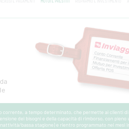
INCASSI E PAGAMENTI
MUTUI E PRESTITI
RISPARMIO E INVESTIMENTO
A
 da
le
nto corrente, a tempo determinato, che permette ai clienti d
sione dei bisogni e della capacità di rimborso, con pieno ut
 inattività/bassa stagione) e rientro programmato nei mesi i