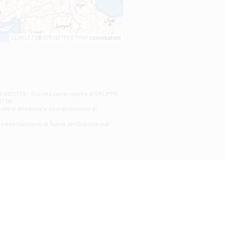
LEAFLET
| ©
OPENSTREETMAP
contributors
00254030729 - Società partecipante al GRUPPO
AlT3B.
ività di direzione e coordinamento di
o Interbancario di Tutela dei Depositi e al