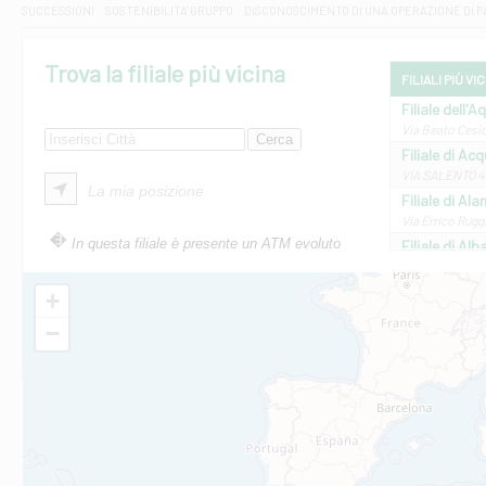
SUCCESSIONI
SOSTENIBILITA' GRUPPO
DISCONOSCIMENTO DI UNA OPERAZIONE DI 
Trova la filiale più vicina
FILIALI PIÙ VI
Filiale dell'A
Via Beato Cesid
Filiale di Ac
VIA SALENTO 42
La mia posizione
Filiale di Ala
Via Errico Ruggi
In questa filiale è presente un ATM evoluto
Filiale di Al
Via Roma, 13 - 
Filiale di Al
+
VIA VITTORIO V
−
Filiale di Am
STATALE 18/17 
Filiale di An
C.SO VITTORIO 
Filiale di And
VIALE CRISPI 50
Filiale di Ars