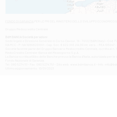
Viale San Franc
Filiale di Asc
Via Napoli - As
Filiale di At
FONDO DI GARANZIA
PER LE PMI DEL MINISTERO DELLO SVILUPPO ECONOMICO (
Contrada Piana 
Gruppo Mediocredito Centrale
Filiale di At
Corso Elio Adria
BdM BANCA Società per azioni
Filiale di Ave
Sede legale e Direzione Generale in Corso Cavour, 19 - 70122 BARI (Italy) - Cod.
IVA MCC - P. IVA 16868201001 - Cap. Soc. € 622.303.241,00 int. vers. - REA 105047 -
VIA PARTENIO 4
Società facente parte del Gruppo Bancario Mediocredito Centrale, iscritto al n. 10
Filiale di Av
MedioCredito Centrale-Banca del Mezzogiorno S.p.A.
La Banca iscritta all'Albo delle Banche presso la Banca d'ltalia, autorizzata per le
VIA F. SAPORITO
Fondo Nazionale di Garanzia.
Filiale di Av
Tel: 080 5274 111 - Fax: 080 5274 751 - Sito web: www.bdmbanca.it - Info: info@b
Piazza Torlonia
Ultimo aggiornamento: 10/01/2023
Filiale di Avi
PIAZZA E. GIAN
Filiale di Bai
VIA G. LIPPIELL
Filiale di Bar
CORSO VITTORIO
Filiale di Ba
VIALE PAPA GIOV