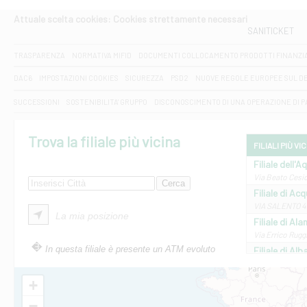
Attuale scelta cookies: Cookies strettamente necessari
SANITICKET
TRASPARENZA
NORMATIVA MIFID
DOCUMENTI COLLOCAMENTO PRODOTTI FINANZI
DAC6
IMPOSTAZIONI COOKIES
SICUREZZA
PSD2
NUOVE REGOLE EUROPEE SUL D
SUCCESSIONI
SOSTENIBILITA' GRUPPO
DISCONOSCIMENTO DI UNA OPERAZIONE DI 
Trova la filiale più vicina
FILIALI PIÙ VI
Filiale dell'A
Via Beato Cesid
Filiale di Ac
VIA SALENTO 42
La mia posizione
Filiale di Ala
Via Errico Ruggi
In questa filiale è presente un ATM evoluto
Filiale di Al
Via Roma, 13 - 
Filiale di Al
+
VIA VITTORIO V
−