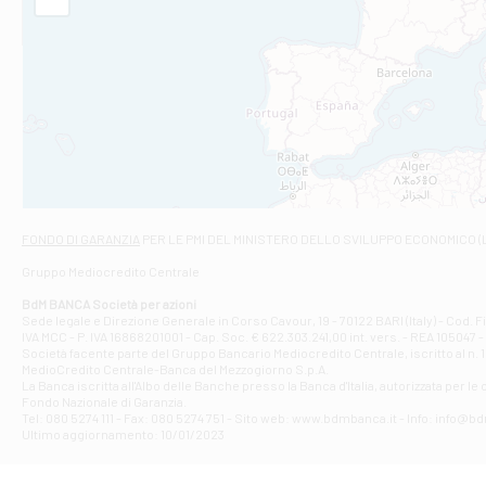
Filiale di Am
STATALE 18/17 
Filiale di An
C.SO VITTORIO 
Filiale di And
VIALE CRISPI 50
Filiale di Ars
Viale San Franc
Filiale di Asc
Via Napoli - As
Filiale di At
FONDO DI GARANZIA
PER LE PMI DEL MINISTERO DELLO SVILUPPO ECONOMICO (
Contrada Piana 
Gruppo Mediocredito Centrale
Filiale di At
Corso Elio Adria
BdM BANCA Società per azioni
Filiale di Ave
Sede legale e Direzione Generale in Corso Cavour, 19 - 70122 BARI (Italy) - Cod.
IVA MCC - P. IVA 16868201001 - Cap. Soc. € 622.303.241,00 int. vers. - REA 105047 -
VIA PARTENIO 4
Società facente parte del Gruppo Bancario Mediocredito Centrale, iscritto al n. 10
Filiale di Av
MedioCredito Centrale-Banca del Mezzogiorno S.p.A.
La Banca iscritta all'Albo delle Banche presso la Banca d'ltalia, autorizzata per le
VIA F. SAPORITO
Fondo Nazionale di Garanzia.
Filiale di Av
Tel: 080 5274 111 - Fax: 080 5274 751 - Sito web: www.bdmbanca.it - Info: info@b
Piazza Torlonia
Ultimo aggiornamento: 10/01/2023
Filiale di Avi
PIAZZA E. GIAN