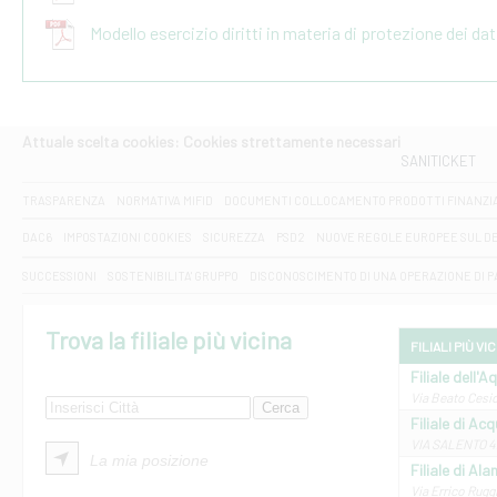
Modello esercizio diritti in materia di protezione dei da
Attuale scelta cookies: Cookies strettamente necessari
SANITICKET
TRASPARENZA
NORMATIVA MIFID
DOCUMENTI COLLOCAMENTO PRODOTTI FINANZI
DAC6
IMPOSTAZIONI COOKIES
SICUREZZA
PSD2
NUOVE REGOLE EUROPEE SUL D
SUCCESSIONI
SOSTENIBILITA' GRUPPO
DISCONOSCIMENTO DI UNA OPERAZIONE DI 
Trova la filiale più vicina
FILIALI PIÙ VI
Filiale dell'A
Via Beato Cesid
Filiale di Ac
VIA SALENTO 42
La mia posizione
Filiale di Ala
Via Errico Ruggi