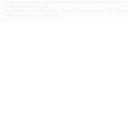
La Banca iscritta all'Albo delle Banche presso la Banca d'ltalia, autorizzata per le
VIA F. SAPORITO
Fondo Nazionale di Garanzia.
Filiale di Av
Tel: 080 5274 111 - Fax: 080 5274 751 - Sito web: www.bdmbanca.it - Info: info@b
Piazza Torlonia
Ultimo aggiornamento: 10/01/2023
Filiale di Avi
PIAZZA E. GIAN
Filiale di Bai
VIA G. LIPPIELL
Filiale di Bar
CORSO VITTORIO
Filiale di Ba
VIALE PAPA GIOV
Filiale di Bar
VIA LEMBO 36 C
Filiale di Ba
VIA AMENDOLA 1
Filiale di Ba
VIA FAVIA 3 - Ba
Filiale di Bar
VIALE JAPIGIA 1
Filiale di Bar
STRADA PALUMBO