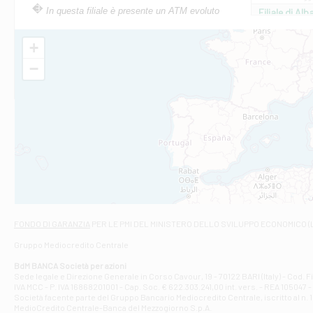
In questa filiale è presente un ATM evoluto
Filiale di Al
Via Roma, 13 - 
Filiale di Al
+
VIA VITTORIO V
−
Filiale di Am
STATALE 18/17 
Filiale di An
C.SO VITTORIO 
Filiale di And
VIALE CRISPI 50
Filiale di Ars
Viale San Franc
Filiale di Asc
Via Napoli - As
Filiale di At
FONDO DI GARANZIA
PER LE PMI DEL MINISTERO DELLO SVILUPPO ECONOMICO (
Contrada Piana 
Gruppo Mediocredito Centrale
Filiale di At
Corso Elio Adria
BdM BANCA Società per azioni
Filiale di Ave
Sede legale e Direzione Generale in Corso Cavour, 19 - 70122 BARI (Italy) - Cod.
IVA MCC - P. IVA 16868201001 - Cap. Soc. € 622.303.241,00 int. vers. - REA 105047 -
VIA PARTENIO 4
Società facente parte del Gruppo Bancario Mediocredito Centrale, iscritto al n. 10
Filiale di Av
MedioCredito Centrale-Banca del Mezzogiorno S.p.A.