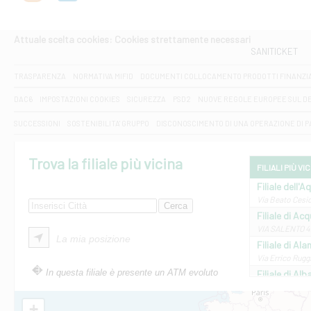
Attuale scelta cookies: Cookies strettamente necessari
SANITICKET
TRASPARENZA
NORMATIVA MIFID
DOCUMENTI COLLOCAMENTO PRODOTTI FINANZI
DAC6
IMPOSTAZIONI COOKIES
SICUREZZA
PSD2
NUOVE REGOLE EUROPEE SUL D
SUCCESSIONI
SOSTENIBILITA' GRUPPO
DISCONOSCIMENTO DI UNA OPERAZIONE DI 
Trova la filiale più vicina
FILIALI PIÙ VI
Filiale dell'A
Via Beato Cesid
Filiale di Ac
VIA SALENTO 42
La mia posizione
Filiale di Ala
Via Errico Ruggi
In questa filiale è presente un ATM evoluto
Filiale di Al
Via Roma, 13 - 
Filiale di Al
+