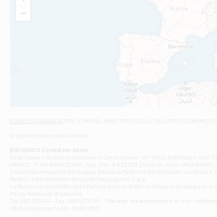
VIA VITTORIO V
−
Filiale di Am
STATALE 18/17 
Filiale di An
C.SO VITTORIO 
Filiale di And
VIALE CRISPI 50
Filiale di Ars
Viale San Franc
Filiale di Asc
Via Napoli - As
Filiale di At
FONDO DI GARANZIA
PER LE PMI DEL MINISTERO DELLO SVILUPPO ECONOMICO (
Contrada Piana 
Gruppo Mediocredito Centrale
Filiale di At
Corso Elio Adria
BdM BANCA Società per azioni
Filiale di Ave
Sede legale e Direzione Generale in Corso Cavour, 19 - 70122 BARI (Italy) - Cod.
IVA MCC - P. IVA 16868201001 - Cap. Soc. € 622.303.241,00 int. vers. - REA 105047 -
VIA PARTENIO 4
Società facente parte del Gruppo Bancario Mediocredito Centrale, iscritto al n. 10
Filiale di Av
MedioCredito Centrale-Banca del Mezzogiorno S.p.A.
La Banca iscritta all'Albo delle Banche presso la Banca d'ltalia, autorizzata per le
VIA F. SAPORITO
Fondo Nazionale di Garanzia.
Filiale di Av
Tel: 080 5274 111 - Fax: 080 5274 751 - Sito web: www.bdmbanca.it - Info: info@b
Piazza Torlonia
Ultimo aggiornamento: 10/01/2023