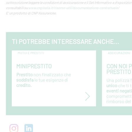
sottoscrizione leggere le condizioni di assicurazione e il Set Informativo a disposizione
consultabili su
www.cnpitalia.it/risorse-utili/documentazione-contrattuale/
E' un prodotto di CNP Assurances.
TI POTREBBE INTERESSARE ANCHE...
MUTUI E PRESTITI
ASSICURAZIONI
MINIPRESTITO
CON NOI 
PRESTITO
Prestito
non finalizzato che
soddisfa
le tue esigenze di
Una polizza 
credito.
unico
che ti t
eventi negati
comprometter
rimborso del 