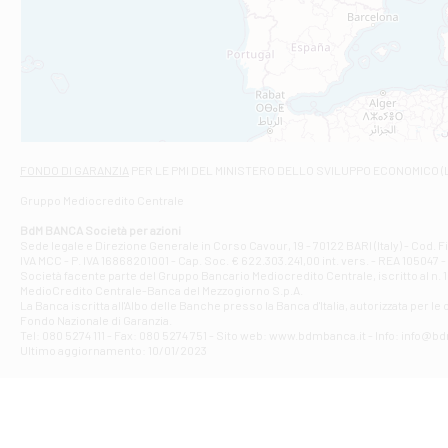
C.SO VITTORIO 
Filiale di And
VIALE CRISPI 50
Filiale di Ars
Viale San Franc
Filiale di Asc
Via Napoli - As
Filiale di At
FONDO DI GARANZIA
PER LE PMI DEL MINISTERO DELLO SVILUPPO ECONOMICO (
Contrada Piana 
Gruppo Mediocredito Centrale
Filiale di At
Corso Elio Adria
BdM BANCA Società per azioni
Filiale di Ave
Sede legale e Direzione Generale in Corso Cavour, 19 - 70122 BARI (Italy) - Cod.
IVA MCC - P. IVA 16868201001 - Cap. Soc. € 622.303.241,00 int. vers. - REA 105047 -
VIA PARTENIO 4
Società facente parte del Gruppo Bancario Mediocredito Centrale, iscritto al n. 10
Filiale di Av
MedioCredito Centrale-Banca del Mezzogiorno S.p.A.
La Banca iscritta all'Albo delle Banche presso la Banca d'ltalia, autorizzata per le
VIA F. SAPORITO
Fondo Nazionale di Garanzia.
Filiale di Av
Tel: 080 5274 111 - Fax: 080 5274 751 - Sito web: www.bdmbanca.it - Info: info@b
Piazza Torlonia
Ultimo aggiornamento: 10/01/2023
Filiale di Avi
PIAZZA E. GIAN
Filiale di Bai
VIA G. LIPPIELL