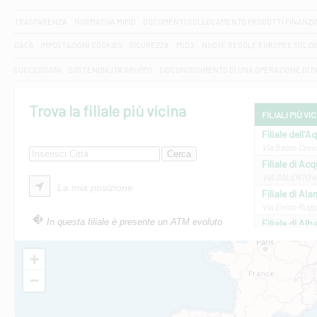
TRASPARENZA
NORMATIVA MIFID
DOCUMENTI COLLOCAMENTO PRODOTTI FINANZI
DAC6
IMPOSTAZIONI COOKIES
SICUREZZA
PSD2
NUOVE REGOLE EUROPEE SUL D
SUCCESSIONI
SOSTENIBILITA' GRUPPO
DISCONOSCIMENTO DI UNA OPERAZIONE DI 
Trova la filiale più vicina
FILIALI PIÙ VI
Filiale dell'A
Via Beato Cesid
Filiale di Ac
VIA SALENTO 42
La mia posizione
Filiale di Ala
Via Errico Ruggi
In questa filiale è presente un ATM evoluto
Filiale di Al
Via Roma, 13 - 
Filiale di Al
+
VIA VITTORIO V
−
Filiale di Am
STATALE 18/17 
Filiale di An