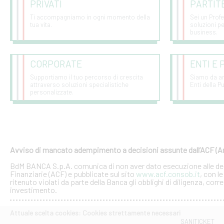
PRIVATI
PARTITE
Ti accompagniamo in ogni momento della
Sei un Profe
tua vita.
soluzioni pe
business.
CORPORATE
ENTI E 
Supportiamo il tuo percorso di crescita
Siamo da ann
attraverso soluzioni specialistiche
Enti della 
personalizzate.
Avviso di mancato adempimento a decisioni assunte dall’ACF (Arb
BdM BANCA S.p.A.
comunica di non aver dato esecuzione alle dec
Finanziarie (ACF) e pubblicate sul sito
www.acf.consob.it
, con l
ritenuto violati da parte della Banca gli obblighi di diligenza, co
investimento.
Attuale scelta cookies: Cookies strettamente necessari
SANITICKET