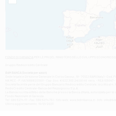
Filiale di Am
STATALE 18/17 
Filiale di An
C.SO VITTORIO 
Filiale di And
VIALE CRISPI 50
Filiale di Ars
Viale San Franc
Filiale di Asc
Via Napoli - As
Filiale di At
FONDO DI GARANZIA
PER LE PMI DEL MINISTERO DELLO SVILUPPO ECONOMICO (
Contrada Piana 
Gruppo Mediocredito Centrale
Filiale di At
Corso Elio Adria
BdM BANCA Società per azioni
Filiale di Ave
Sede legale e Direzione Generale in Corso Cavour, 19 - 70122 BARI (Italy) - Cod.
IVA MCC - P. IVA 16868201001 - Cap. Soc. € 622.303.241,00 int. vers. - REA 105047 -
VIA PARTENIO 4
Società facente parte del Gruppo Bancario Mediocredito Centrale, iscritto al n. 10
Filiale di Av
MedioCredito Centrale-Banca del Mezzogiorno S.p.A.
La Banca iscritta all'Albo delle Banche presso la Banca d'ltalia, autorizzata per le
VIA F. SAPORITO
Fondo Nazionale di Garanzia.
Filiale di Av
Tel: 080 5274 111 - Fax: 080 5274 751 - Sito web: www.bdmbanca.it - Info: info@b
Piazza Torlonia
Ultimo aggiornamento: 10/01/2023
Filiale di Avi
PIAZZA E. GIAN