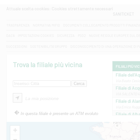
Attuale scelta cookies: Cookies strettamente necessari
SANITICKET
TRASPARENZA
NORMATIVA MIFID
DOCUMENTI COLLOCAMENTO PRODOTTI FINANZI
DAC6
IMPOSTAZIONI COOKIES
SICUREZZA
PSD2
NUOVE REGOLE EUROPEE SUL D
SUCCESSIONI
SOSTENIBILITA' GRUPPO
DISCONOSCIMENTO DI UNA OPERAZIONE DI 
Trova la filiale più vicina
FILIALI PIÙ VI
Filiale dell'A
Via Beato Cesid
Filiale di Ac
VIA SALENTO 42
La mia posizione
Filiale di Ala
Via Errico Ruggi
In questa filiale è presente un ATM evoluto
Filiale di Al
Via Roma, 13 - 
Filiale di Al
+
VIA VITTORIO V
−