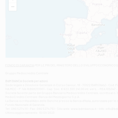
VIA VITTORIO V
−
Filiale di Am
STATALE 18/17 
Filiale di An
C.SO VITTORIO 
Filiale di And
VIALE CRISPI 50
Filiale di Ars
Viale San Franc
Filiale di Asc
Via Napoli - As
Filiale di At
FONDO DI GARANZIA
PER LE PMI DEL MINISTERO DELLO SVILUPPO ECONOMICO (
Contrada Piana 
Gruppo Mediocredito Centrale
Filiale di At
Corso Elio Adria
BdM BANCA Società per azioni
Filiale di Ave
Sede legale e Direzione Generale in Corso Cavour, 19 - 70122 BARI (Italy) - Cod.
IVA MCC - P. IVA 16868201001 - Cap. Soc. € 622.303.241,00 int. vers. - REA 105047 -
VIA PARTENIO 4
Società facente parte del Gruppo Bancario Mediocredito Centrale, iscritto al n. 10
Filiale di Av
MedioCredito Centrale-Banca del Mezzogiorno S.p.A.
La Banca iscritta all'Albo delle Banche presso la Banca d'ltalia, autorizzata per le
VIA F. SAPORITO
Fondo Nazionale di Garanzia.
Filiale di Av
Tel: 080 5274 111 - Fax: 080 5274 751 - Sito web: www.bdmbanca.it - Info: info@b
Piazza Torlonia
Ultimo aggiornamento: 10/01/2023