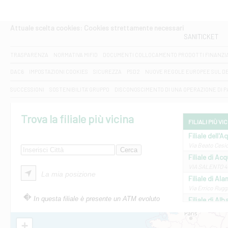
Attuale scelta cookies: Cookies strettamente necessari
SANITICKET
TRASPARENZA
NORMATIVA MIFID
DOCUMENTI COLLOCAMENTO PRODOTTI FINANZI
DAC6
IMPOSTAZIONI COOKIES
SICUREZZA
PSD2
NUOVE REGOLE EUROPEE SUL D
SUCCESSIONI
SOSTENIBILITA' GRUPPO
DISCONOSCIMENTO DI UNA OPERAZIONE DI 
Trova la filiale più vicina
FILIALI PIÙ VI
Filiale dell'A
Via Beato Cesid
Filiale di Ac
VIA SALENTO 42
La mia posizione
Filiale di Ala
Via Errico Ruggi
In questa filiale è presente un ATM evoluto
Filiale di Al
Via Roma, 13 - 
Filiale di Al
+