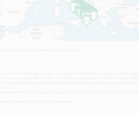
C.SO VITTORIO VENETO 8 - Andretta
Filiale di Andria 1 - Crispi
VIALE CRISPI 50/A - Andria
Filiale di Arsita
Viale San Francesco 6/b - Arsita
Filiale di Ascoli Piceno
Via Napoli - Ascoli Piceno
Filiale di Atessa
RO DELLO SVILUPPO ECONOMICO (LEGGE 662/96)
Contrada Piana La Fara - Via per Piazzano snc - Atessa
Filiale di Atri - Corso Adriano
Corso Elio Adriano, 1 - Atri
Filiale di Avellino - Partenio
ur, 19 - 70122 BARI (Italy) - Cod. Fiscale e iscrizione Registro Imprese di Bari n. 
03.241,00 int. vers. - REA 105047 - Cod. ABI 5424 - Albo Az. Cr. n. 4616 - Cod. BIC BPB
VIA PARTENIO 48 - Avellino
credito Centrale, iscritto al n. 10680 dell'Albo dei Gruppi Bancari e soggetta all'att
Filiale di Aversa
 S.p.A.
a Banca d'ltalia, autorizzata per le operazioni valutarie e in cambi ed aderente al Fond
VIA F. SAPORITO, 27/A - Aversa
Filiale di Avezzano - Piazza Torlonia
eb: www.bdmbanca.it - Info: info@bdmbanca.it
Piazza Torlonia - Avezzano
Filiale di Avigliano
PIAZZA E. GIANTURCO 49 - Avigliano
Filiale di Baiano
VIA G. LIPPIELLO 33 - Baiano
Filiale di Bari - Corso Vittorio Emanuele II