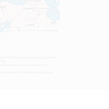
LEAFLET
| ©
OPENSTREETMAP
contributors
00254030729 - Società partecipante al GRUPPO
AlT3B.
ività di direzione e coordinamento di
o Interbancario di Tutela dei Depositi e al