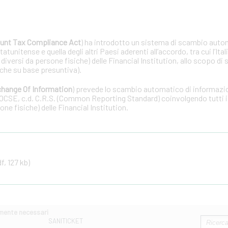
unt Tax Compliance Act
) ha introdotto un sistema di scambio auto
tunitense e quella degli altri Paesi aderenti all’accordo, tra cui l’Ital
 diversi da persone fisiche) delle Financial Institution, allo scopo di 
che su base presuntiva).
hange Of Information
) prevede lo scambio automatico di informazion
OCSE, c.d. C.R.S. (Common Reporting Standard) coinvolgendo tutti i 
one fisiche) delle Financial Institution.
f, 127 kb)
amente necessari
SANITICKET