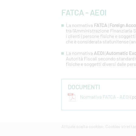
FATCA - AEOI
La normativa
FATCA
(
Foreign Acco
tra l’Amministrazione Finanziaria Sta
i clienti (persone fisiche e soggetti
che è considerata statunitense (an
La normativa
AEOI
(
Automatic Exc
Autorità Fiscali secondo standard 
fisiche e soggetti diversi dalle pers
DOCUMENTI
Normativa FATCA - AEOI
(pd
Attuale scelta cookies: Cookies strett
CERCA