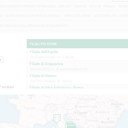
COLLOCAMENTO PRODOTTI FINANZIARI
AML-CFT
COOKIES
UTILITÀ
PRIVACY
PRIVA
D2
NUOVE REGOLE EUROPEE SUL DEFAULT
WHISTLEBLOWING
ACCESSIBILITA' L. 4/20
OSCIMENTO DI UNA OPERAZIONE DI PAGAMENTO
FILIALI PIÙ VICINE
Filiale dell'Aquila
Via Beato Cesidio 45 - L'Aquila
Filiale di Acquaviva
VIA SALENTO 42 - Acquaviva Delle Fonti
Filiale di Alanno
Via Errico Ruggieri 18 - Alanno
M evoluto
Filiale di Alba Adriatica - Roma
Via Roma, 13 - Alba Adriatica
Filiale di Altamura
VIA VITTORIO VENETO 79/81 A - Altamura
Filiale di Amantea
STATALE 18/17 - Amantea
Filiale di Andretta