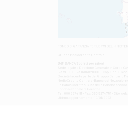
FONDO DI GARANZIA
PER LE PMI DEL MINISTE
Gruppo Mediocredito Centrale
BdM BANCA Società per azioni
Sede legale e Direzione Generale in Corso Cavo
IVA MCC - P. IVA 16868201001 - Cap. Soc. € 622.3
Società facente parte del Gruppo Bancario Medio
MedioCredito Centrale-Banca del Mezzogiorno
La Banca iscritta all'Albo delle Banche presso l
Fondo Nazionale di Garanzia.
Tel: 080 5274 111 - Fax: 080 5274 751 - Sito w
Ultimo aggiornamento: 10/01/2023