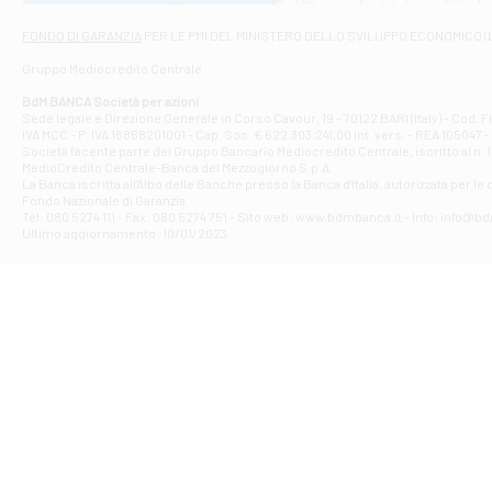
Via Napoli - As
Filiale di At
FONDO DI GARANZIA
PER LE PMI DEL MINISTERO DELLO SVILUPPO ECONOMICO (
Contrada Piana 
Gruppo Mediocredito Centrale
Filiale di At
Corso Elio Adria
BdM BANCA Società per azioni
Filiale di Ave
Sede legale e Direzione Generale in Corso Cavour, 19 - 70122 BARI (Italy) - Cod.
IVA MCC - P. IVA 16868201001 - Cap. Soc. € 622.303.241,00 int. vers. - REA 105047 -
VIA PARTENIO 4
Società facente parte del Gruppo Bancario Mediocredito Centrale, iscritto al n. 10
Filiale di Av
MedioCredito Centrale-Banca del Mezzogiorno S.p.A.
La Banca iscritta all'Albo delle Banche presso la Banca d'ltalia, autorizzata per le
VIA F. SAPORITO
Fondo Nazionale di Garanzia.
Filiale di Av
Tel: 080 5274 111 - Fax: 080 5274 751 - Sito web: www.bdmbanca.it - Info: info@b
Piazza Torlonia
Ultimo aggiornamento: 10/01/2023
Filiale di Avi
PIAZZA E. GIAN
Filiale di Bai
VIA G. LIPPIELL
Filiale di Bar
CORSO VITTORIO
Filiale di Ba
VIALE PAPA GIOV
Filiale di Bar
VIA LEMBO 36 C
Filiale di Ba