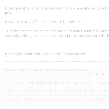
Effettuato il pagamento dovrai stampare la ricevuta, valida ai fin
prestazione.
Il servizio è attivo 24 ore su 24 tutti i giorni dell’anno.
Ti informiamo che il pagamento online del ticket sanitario potreb
seconda delle disposizioni ricevute dalla struttura sanitaria di ri
Messaggio pubblicitario con finalità promozionale.
Attuale scelta cookies: Cookies strettamente necessari
SANITICKET
TRASPARENZA
NORMATIVA MIFID
DOCUMENTI COLLOCAMENTO PRODOTTI FINANZI
DAC6
IMPOSTAZIONI COOKIES
SICUREZZA
PSD2
NUOVE REGOLE EUROPEE SUL D
SUCCESSIONI
SOSTENIBILITA' GRUPPO
DISCONOSCIMENTO DI UNA OPERAZIONE DI 