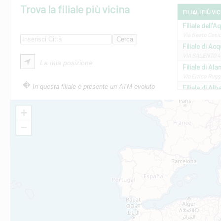
Trova la filiale più vicina
FILIALI PIÙ VI
Filiale dell'A
Via Beato Cesid
Filiale di Ac
VIA SALENTO 42
La mia posizione
Filiale di Ala
Via Errico Ruggi
In questa filiale è presente un ATM evoluto
Filiale di Al
Via Roma, 13 - 
Filiale di Al
+
VIA VITTORIO V
−
Filiale di Am
STATALE 18/17 
Filiale di An
C.SO VITTORIO 
Filiale di And
VIALE CRISPI 50
Filiale di Ars
Viale San Franc
Filiale di Asc