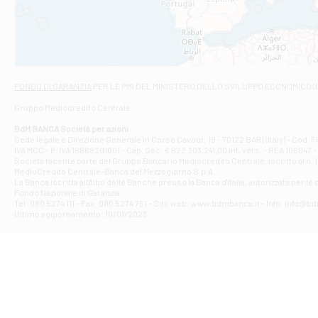
VIALE CRISPI 50
Filiale di Ars
Viale San Franc
Filiale di Asc
Via Napoli - As
Filiale di At
FONDO DI GARANZIA
PER LE PMI DEL MINISTERO DELLO SVILUPPO ECONOMICO (
Contrada Piana 
Gruppo Mediocredito Centrale
Filiale di At
Corso Elio Adria
BdM BANCA Società per azioni
Filiale di Ave
Sede legale e Direzione Generale in Corso Cavour, 19 - 70122 BARI (Italy) - Cod.
IVA MCC - P. IVA 16868201001 - Cap. Soc. € 622.303.241,00 int. vers. - REA 105047 -
VIA PARTENIO 4
Società facente parte del Gruppo Bancario Mediocredito Centrale, iscritto al n. 10
Filiale di Av
MedioCredito Centrale-Banca del Mezzogiorno S.p.A.
La Banca iscritta all'Albo delle Banche presso la Banca d'ltalia, autorizzata per le
VIA F. SAPORITO
Fondo Nazionale di Garanzia.
Filiale di Av
Tel: 080 5274 111 - Fax: 080 5274 751 - Sito web: www.bdmbanca.it - Info: info@b
Piazza Torlonia
Ultimo aggiornamento: 10/01/2023
Filiale di Avi
PIAZZA E. GIAN
Filiale di Bai
VIA G. LIPPIELL
Filiale di Bar
CORSO VITTORIO