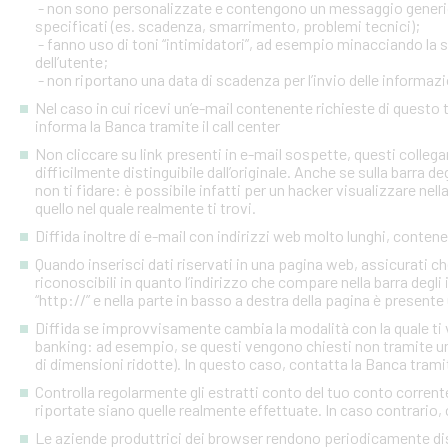
- non sono personalizzate e contengono un messaggio generico
specificati (es. scadenza, smarrimento, problemi tecnici);
- fanno uso di toni “intimidatori”, ad esempio minacciando la
dell’utente;
- non riportano una data di scadenza per l’invio delle informazi
Nel caso in cui ricevi un’e-mail contenente richieste di quest
informa la Banca tramite il call center
Non cliccare su link presenti in e-mail sospette, questi colleg
difficilmente distinguibile dall’originale. Anche se sulla barra de
non ti fidare: è possibile infatti per un hacker visualizzare nell
quello nel quale realmente ti trovi.
Diffida inoltre di e-mail con indirizzi web molto lunghi, contenen
Quando inserisci dati riservati in una pagina web, assicurati c
riconoscibili in quanto l’indirizzo che compare nella barra degl
“http://” e nella parte in basso a destra della pagina è presente
Diffida se improvvisamente cambia la modalità con la quale ti v
banking: ad esempio, se questi vengono chiesti non tramite un
di dimensioni ridotte). In questo caso, contatta la Banca tramite
Controlla regolarmente gli estratti conto del tuo conto corrente 
riportate siano quelle realmente effettuate. In caso contrario, c
Le aziende produttrici dei browser rendono periodicamente disp