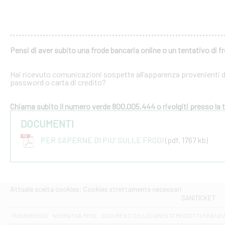
Pensi di aver subito una frode bancaria online o un tentativo di f
Hai ricevuto comunicazioni sospette all’apparenza provenienti dal
password o carta di credito?
Chiama subito il numero verde 800.005.444 o rivolgiti presso la tu
DOCUMENTI
PER SAPERNE DI PIU' SULLE FRODI
(pdf, 1767 kb)
Attuale scelta cookies: Cookies strettamente necessari
SANITICKET
TRASPARENZA
NORMATIVA MIFID
DOCUMENTI COLLOCAMENTO PRODOTTI FINANZI