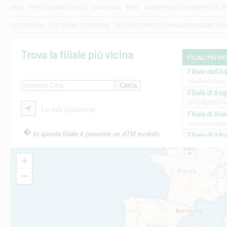
DAC6
IMPOSTAZIONI COOKIES
SICUREZZA
PSD2
NUOVE REGOLE EUROPEE SUL D
SUCCESSIONI
SOSTENIBILITA' GRUPPO
DISCONOSCIMENTO DI UNA OPERAZIONE DI 
Trova la filiale più vicina
FILIALI PIÙ VI
Filiale dell'A
Via Beato Cesid
Filiale di Ac
VIA SALENTO 42
La mia posizione
Filiale di Ala
Via Errico Ruggi
In questa filiale è presente un ATM evoluto
Filiale di Al
Via Roma, 13 - 
Filiale di Al
+
VIA VITTORIO V
−
Filiale di Am
STATALE 18/17 
Filiale di An
C.SO VITTORIO 
Filiale di And