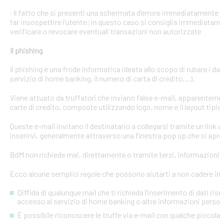
· Il fatto che si presenti una schermata d’errore immediatament
far insospettire l’utente; in questo caso si consiglia immediatame
verificare o revocare eventuali transazioni non autorizzate
Il phishing
Il phishing è una frode informatica ideata allo scopo di rubare i d
servizio di home banking, il numero di carta di credito,...).
Viene attuato da truffatori che inviano false e-mail, apparente
carte di credito, composte utilizzando logo, nome e il layout tipi
Queste e-mail invitano il destinatario a collegarsi tramite un link a
inserirvi, generalmente attraverso una finestra pop up che si apre
BdM non richiede mai, direttamente o tramite terzi, informazioni p
Ecco alcune semplici regole che possono aiutarti a non cadere in 
Diffida di qualunque mail che ti richieda l’inserimento di dati ri
accesso al servizio di home banking o altre informazioni perso
È possibile riconoscere le truffe via e-mail con qualche picco