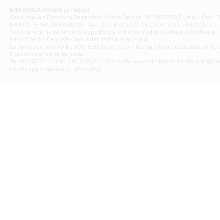
Corso Elio Adria
BdM BANCA Società per azioni
Filiale di Ave
Sede legale e Direzione Generale in Corso Cavour, 19 - 70122 BARI (Italy) - Cod.
IVA MCC - P. IVA 16868201001 - Cap. Soc. € 622.303.241,00 int. vers. - REA 105047 -
VIA PARTENIO 4
Società facente parte del Gruppo Bancario Mediocredito Centrale, iscritto al n. 10
Filiale di Av
MedioCredito Centrale-Banca del Mezzogiorno S.p.A.
La Banca iscritta all'Albo delle Banche presso la Banca d'ltalia, autorizzata per le
VIA F. SAPORITO
Fondo Nazionale di Garanzia.
Filiale di Av
Tel: 080 5274 111 - Fax: 080 5274 751 - Sito web: www.bdmbanca.it - Info: info@b
Piazza Torlonia
Ultimo aggiornamento: 10/01/2023
Filiale di Avi
PIAZZA E. GIAN
Filiale di Bai
VIA G. LIPPIELL
Filiale di Bar
CORSO VITTORIO
Filiale di Ba
VIALE PAPA GIOV
Filiale di Bar
VIA LEMBO 36 C
Filiale di Ba
VIA AMENDOLA 1
Filiale di Ba
VIA FAVIA 3 - Ba