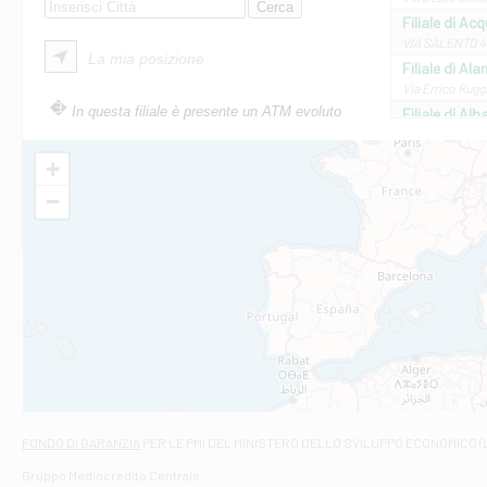
Filiale di Ac
VIA SALENTO 42
La mia posizione
Filiale di Ala
Via Errico Ruggi
In questa filiale è presente un ATM evoluto
Filiale di Al
Via Roma, 13 - 
Filiale di Al
+
VIA VITTORIO V
−
Filiale di Am
STATALE 18/17 
Filiale di An
C.SO VITTORIO 
Filiale di And
VIALE CRISPI 50
Filiale di Ars
Viale San Franc
Filiale di Asc
Via Napoli - As
Filiale di At
FONDO DI GARANZIA
PER LE PMI DEL MINISTERO DELLO SVILUPPO ECONOMICO (
Contrada Piana 
Gruppo Mediocredito Centrale
Filiale di At