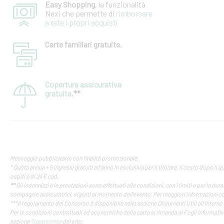
Easy Shopping
, la funzionalità
Nexi che permette di
rimborsare
a rate i propri acquisti
Carte familiari gratuite.
Copertura assicurativa
gratuita
.**
Messaggio pubblicitario con finalità promozionale.
* Quota annua + 5 ingressi gratuiti all’anno in esclusiva per il titolare. Il costo dopo il qu
ospiti è di 24€ cad.
**
Gli indennizzi e le prestazioni sono effettuati alle condizioni, con i limiti e per la dura
compagnie assicuratrici, vigenti al momento dell'evento. Per maggiori informazioni co
***Il regolamento del Concorso è disponibile nella sezione Documenti Utili all’interno
Per le condizioni contrattuali ed economiche della carta si rimanda ai Fogli Informativi 
sezione
Trasparenza
del sito.