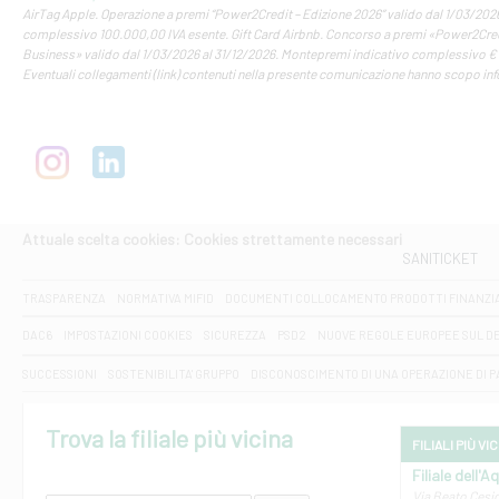
AirTag Apple. Operazione a premi “Power2Credit – Edizione 2026” valido dal 1/03/202
complessivo 100.000,00 IVA esente. Gift Card Airbnb. Concorso a premi «Power2Cred
Business» valido dal 1/03/2026 al 31/12/2026. Montepremi indicativo complessivo € 
Eventuali collegamenti (link) contenuti nella presente comunicazione hanno scopo in
Attuale scelta cookies: Cookies strettamente necessari
SANITICKET
TRASPARENZA
NORMATIVA MIFID
DOCUMENTI COLLOCAMENTO PRODOTTI FINANZI
DAC6
IMPOSTAZIONI COOKIES
SICUREZZA
PSD2
NUOVE REGOLE EUROPEE SUL D
SUCCESSIONI
SOSTENIBILITA' GRUPPO
DISCONOSCIMENTO DI UNA OPERAZIONE DI 
Trova la filiale più vicina
FILIALI PIÙ VI
Filiale dell'A
Via Beato Cesid