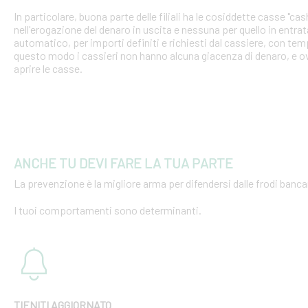
In particolare, buona parte delle filiali ha le cosiddette casse "cash
nell'erogazione del denaro in uscita e nessuna per quello in entra
automatico, per importi definiti e richiesti dal cassiere, con tempi
questo modo i cassieri non hanno alcuna giacenza di denaro, e o
aprire le casse.
ANCHE TU DEVI FARE LA TUA PARTE
La prevenzione è la migliore arma per difendersi dalle frodi bancar
I tuoi comportamenti sono determinanti.
TIENITI AGGIORNATO