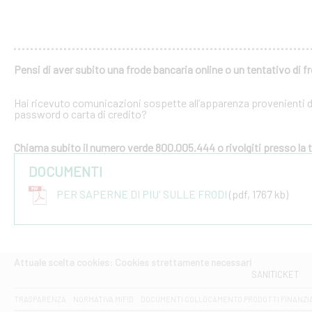
Pensi di aver subito una frode bancaria online o un tentativo di f
Hai ricevuto comunicazioni sospette all’apparenza provenienti dal
password o carta di credito?
Chiama subito il numero verde 800.005.444 o rivolgiti presso la tu
DOCUMENTI
PER SAPERNE DI PIU' SULLE FRODI
(pdf, 1767 kb)
Attuale scelta cookies: Cookies strettamente necessari
SANITICKET
TRASPARENZA
NORMATIVA MIFID
DOCUMENTI COLLOCAMENTO PRODOTTI FINANZI