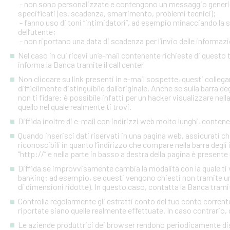
- non sono personalizzate e contengono un messaggio generico
specificati (es. scadenza, smarrimento, problemi tecnici);
- fanno uso di toni “intimidatori”, ad esempio minacciando la
dell’utente;
- non riportano una data di scadenza per l’invio delle informazi
Nel caso in cui ricevi un’e-mail contenente richieste di quest
informa la Banca tramite il call center
Non cliccare su link presenti in e-mail sospette, questi colleg
difficilmente distinguibile dall’originale. Anche se sulla barra de
non ti fidare: è possibile infatti per un hacker visualizzare nell
quello nel quale realmente ti trovi.
Diffida inoltre di e-mail con indirizzi web molto lunghi, contenen
Quando inserisci dati riservati in una pagina web, assicurati c
riconoscibili in quanto l’indirizzo che compare nella barra degl
“http://” e nella parte in basso a destra della pagina è presente
Diffida se improvvisamente cambia la modalità con la quale ti v
banking: ad esempio, se questi vengono chiesti non tramite un
di dimensioni ridotte). In questo caso, contatta la Banca tramite
Controlla regolarmente gli estratti conto del tuo conto corrente 
riportate siano quelle realmente effettuate. In caso contrario, c
Le aziende produttrici dei browser rendono periodicamente disp