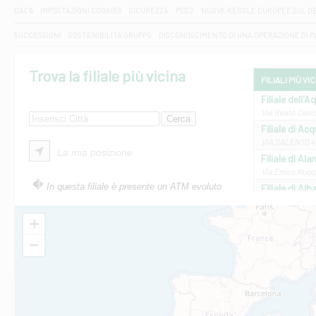
DAC6
IMPOSTAZIONI COOKIES
SICUREZZA
PSD2
NUOVE REGOLE EUROPEE SUL D
SUCCESSIONI
SOSTENIBILITA' GRUPPO
DISCONOSCIMENTO DI UNA OPERAZIONE DI 
Trova la filiale più vicina
FILIALI PIÙ VI
Filiale dell'A
Via Beato Cesid
Filiale di Ac
VIA SALENTO 42
La mia posizione
Filiale di Ala
Via Errico Ruggi
In questa filiale è presente un ATM evoluto
Filiale di Al
Via Roma, 13 - 
Filiale di Al
+
VIA VITTORIO V
−
Filiale di Am
STATALE 18/17 
Filiale di An
C.SO VITTORIO 
Filiale di And