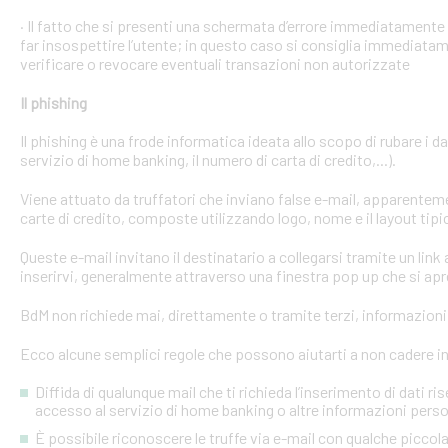
· Il fatto che si presenti una schermata d’errore immediatament
far insospettire l’utente; in questo caso si consiglia immediatame
verificare o revocare eventuali transazioni non autorizzate
Il phishing
Il phishing è una frode informatica ideata allo scopo di rubare i d
servizio di home banking, il numero di carta di credito,...).
Viene attuato da truffatori che inviano false e-mail, apparente
carte di credito, composte utilizzando logo, nome e il layout tipi
Queste e-mail invitano il destinatario a collegarsi tramite un link a
inserirvi, generalmente attraverso una finestra pop up che si apre
BdM non richiede mai, direttamente o tramite terzi, informazioni p
Ecco alcune semplici regole che possono aiutarti a non cadere in 
Diffida di qualunque mail che ti richieda l’inserimento di dati ri
accesso al servizio di home banking o altre informazioni perso
È possibile riconoscere le truffe via e-mail con qualche picco