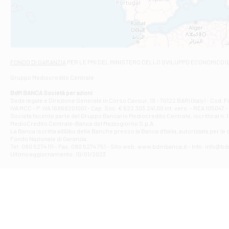
VIALE CRISPI 50
Filiale di Ars
Viale San Franc
Filiale di Asc
Via Napoli - As
Filiale di At
FONDO DI GARANZIA
PER LE PMI DEL MINISTERO DELLO SVILUPPO ECONOMICO (
Contrada Piana 
Gruppo Mediocredito Centrale
Filiale di At
Corso Elio Adria
BdM BANCA Società per azioni
Filiale di Ave
Sede legale e Direzione Generale in Corso Cavour, 19 - 70122 BARI (Italy) - Cod.
IVA MCC - P. IVA 16868201001 - Cap. Soc. € 622.303.241,00 int. vers. - REA 105047 -
VIA PARTENIO 4
Società facente parte del Gruppo Bancario Mediocredito Centrale, iscritto al n. 10
Filiale di Av
MedioCredito Centrale-Banca del Mezzogiorno S.p.A.
La Banca iscritta all'Albo delle Banche presso la Banca d'ltalia, autorizzata per le
VIA F. SAPORITO
Fondo Nazionale di Garanzia.
Filiale di Av
Tel: 080 5274 111 - Fax: 080 5274 751 - Sito web: www.bdmbanca.it - Info: info@b
Piazza Torlonia
Ultimo aggiornamento: 10/01/2023
Filiale di Avi
PIAZZA E. GIAN
Filiale di Bai
VIA G. LIPPIELL
Filiale di Bar
CORSO VITTORIO