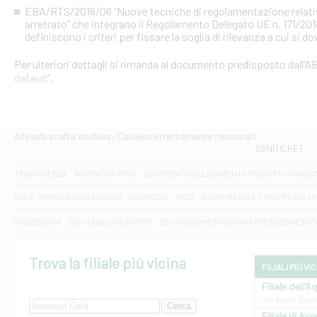
EBA/RTS/2016/06 “Nuove tecniche di regolamentazione relative al
arretrato” che integrano il Regolamento Delegato UE n. 171/20
definiscono i criteri per fissare la soglia di rilevanza a cui si d
Per ulteriori dettagli si rimanda al documento predisposto dall’AB
default
”.
Attuale scelta cookies: Cookies strettamente necessari
SANITICKET
TRASPARENZA
NORMATIVA MIFID
DOCUMENTI COLLOCAMENTO PRODOTTI FINANZI
DAC6
IMPOSTAZIONI COOKIES
SICUREZZA
PSD2
NUOVE REGOLE EUROPEE SUL D
SUCCESSIONI
SOSTENIBILITA' GRUPPO
DISCONOSCIMENTO DI UNA OPERAZIONE DI 
Trova la filiale più vicina
FILIALI PIÙ VI
Filiale dell'A
Via Beato Cesid
Filiale di Ac