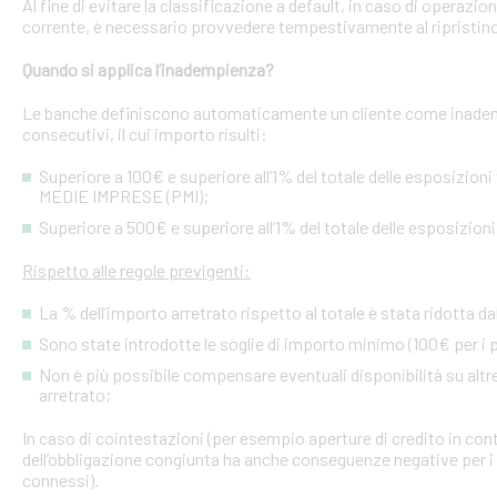
Al fine di evitare la classificazione a default, in caso di operazio
corrente, è necessario provvedere tempestivamente al ripristino
Quando si applica l’inadempienza?
Le banche definiscono automaticamente un cliente come inademp
consecutivi, il cui importo risulti:
Superiore a 100€ e superiore all’1% del totale delle esposizion
MEDIE IMPRESE (PMI);
Superiore a 500€ e superiore all’1% del totale delle esposizion
Rispetto alle regole previgenti:
La % dell’importo arretrato rispetto al totale è stata ridotta da
Sono state introdotte le soglie di importo minimo (100€ per i p
Non è più possibile compensare eventuali disponibilità su altre l
arretrato;
In caso di cointestazioni (per esempio aperture di credito in conto
dell’obbligazione congiunta ha anche conseguenze negative per i si
connessi).