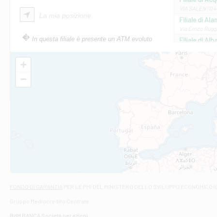
VIA SALENTO 42
La mia posizione
Filiale di Ala
Via Errico Ruggi
In questa filiale è presente un ATM evoluto
Filiale di Al
Via Roma, 13 - 
Filiale di Al
+
VIA VITTORIO V
−
Filiale di Am
STATALE 18/17 
Filiale di An
C.SO VITTORIO 
Filiale di And
VIALE CRISPI 50
Filiale di Ars
Viale San Franc
Filiale di Asc
Via Napoli - As
Filiale di At
FONDO DI GARANZIA
PER LE PMI DEL MINISTERO DELLO SVILUPPO ECONOMICO (
Contrada Piana 
Gruppo Mediocredito Centrale
Filiale di At
Corso Elio Adria
BdM BANCA Società per azioni