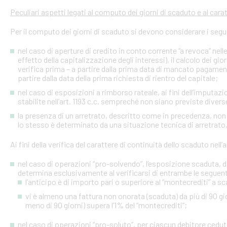
Peculiari aspetti legati al computo dei giorni di scaduto e al cara
Per il computo dei giorni di scaduto si devono considerare i segu
nel caso di aperture di credito in conto corrente “a revoca” nell
effetto della capitalizzazione degli interessi), il calcolo dei gio
verifica prima – a partire dalla prima data di mancato pagame
partire dalla data della prima richiesta di rientro del capitale;
nel caso di esposizioni a rimborso rateale, ai fini dell’imputaz
stabilite nell’art. 1193 c.c. sempreché non siano previste diver
la presenza di un arretrato, descritto come in precedenza, non
lo stesso è determinato da una situazione tecnica di arretrato, 
Ai fini della verifica del carattere di continuità dello scaduto nel
nel caso di operazioni “pro-solvendo”, l’esposizione scaduta, di
determina esclusivamente al verificarsi di entrambe le seguent
l’anticipo è di importo pari o superiore al “montecrediti” a s
vi è almeno una fattura non onorata (scaduta) da più di 90 gio
meno di 90 giorni) supera l’1% del “montecrediti”;
nel caso di operazioni “pro-soluto”, per ciascun debitore ceduto