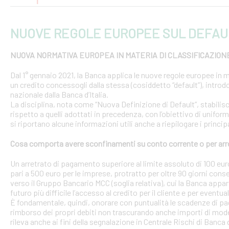
NUOVE REGOLE EUROPEE SUL DEFAU
NUOVA NORMATIVA EUROPEA IN MATERIA DI CLASSIFICAZION
Dal 1° gennaio 2021, la Banca applica le nuove regole europee in m
un credito concessogli dalla stessa (cosiddetto “default”), introd
nazionale dalla Banca d’Italia.
La disciplina, nota come “Nuova Definizione di Default”, stabilisce 
rispetto a quelli adottati in precedenza, con l’obiettivo di uniform
si riportano alcune informazioni utili anche a riepilogare i princ
Cosa comporta avere sconfinamenti su conto corrente o per arr
Un arretrato di pagamento superiore al limite assoluto di 100 euro
pari a 500 euro per le imprese, protratto per oltre 90 giorni conse
verso il Gruppo Bancario MCC (soglia relativa), cui la Banca appar
futuro più difficile l’accesso al credito per il cliente e per eventua
È fondamentale, quindi, onorare con puntualità le scadenze di pa
rimborso dei propri debiti non trascurando anche importi di modest
rileva anche ai fini della segnalazione in Centrale Rischi di Banca d