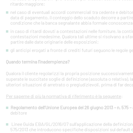
ritardo maggiore;
nel caso di eventuali accordi commerciali tra cedente e debitori 
data di pagamento, il conteggio dello scaduto decorre a partire
condizione che la banca segnalante abbia formale conoscenza 
in caso di ritardi dovuti a contestazioni nelle forniture, la con
contestazioni medesime. Qualora tali ultime si risolvano a sfav
partire dalle date originarie delle esposizioni;
gli anticipi erogati a fronte di crediti futuri seguono le regole g
Quando termina l’inadempienza?
Qualora il cliente regolarizzi la propria posizione successivament
superate le succitate soglie di definizione (assoluta o relativa),
ulteriori situazioni di arretrato o pregiudizievoli, prima di far dec
Per saperne di più la normativa di riferimento è la seguente
:
Regolamento dell’Unione Europea del 26 giugno 2013 – n. 575 – a
debitore
Linee Guida EBA/GL/2016/07 sull’applicazione della definizione 
575/2013 che introducono specifiche disposizioni sul default d