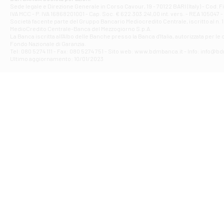
Filiale di Ave
Sede legale e Direzione Generale in Corso Cavour, 19 - 70122 BARI (Italy) - Cod.
IVA MCC - P. IVA 16868201001 - Cap. Soc. € 622.303.241,00 int. vers. - REA 105047 -
VIA PARTENIO 4
Società facente parte del Gruppo Bancario Mediocredito Centrale, iscritto al n. 10
Filiale di Av
MedioCredito Centrale-Banca del Mezzogiorno S.p.A.
La Banca iscritta all'Albo delle Banche presso la Banca d'ltalia, autorizzata per le
VIA F. SAPORITO
Fondo Nazionale di Garanzia.
Filiale di Av
Tel: 080 5274 111 - Fax: 080 5274 751 - Sito web: www.bdmbanca.it - Info: info@b
Piazza Torlonia
Ultimo aggiornamento: 10/01/2023
Filiale di Avi
PIAZZA E. GIAN
Filiale di Bai
VIA G. LIPPIELL
Filiale di Bar
CORSO VITTORIO
Filiale di Ba
VIALE PAPA GIOV
Filiale di Bar
VIA LEMBO 36 C
Filiale di Ba
VIA AMENDOLA 1
Filiale di Ba
VIA FAVIA 3 - Ba
Filiale di Bar