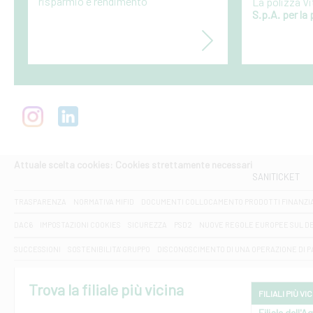
risparmio e rendimento
La polizza Vi
S.p.A. per la
Attuale scelta cookies: Cookies strettamente necessari
SANITICKET
TRASPARENZA
NORMATIVA MIFID
DOCUMENTI COLLOCAMENTO PRODOTTI FINANZI
DAC6
IMPOSTAZIONI COOKIES
SICUREZZA
PSD2
NUOVE REGOLE EUROPEE SUL D
SUCCESSIONI
SOSTENIBILITA' GRUPPO
DISCONOSCIMENTO DI UNA OPERAZIONE DI 
Trova la filiale più vicina
FILIALI PIÙ VI
Filiale dell'A