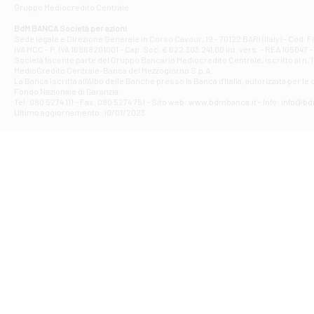
Gruppo Mediocredito Centrale
Filiale di At
Corso Elio Adria
BdM BANCA Società per azioni
Filiale di Ave
Sede legale e Direzione Generale in Corso Cavour, 19 - 70122 BARI (Italy) - Cod.
IVA MCC - P. IVA 16868201001 - Cap. Soc. € 622.303.241,00 int. vers. - REA 105047 -
VIA PARTENIO 4
Società facente parte del Gruppo Bancario Mediocredito Centrale, iscritto al n. 10
Filiale di Av
MedioCredito Centrale-Banca del Mezzogiorno S.p.A.
La Banca iscritta all'Albo delle Banche presso la Banca d'ltalia, autorizzata per le
VIA F. SAPORITO
Fondo Nazionale di Garanzia.
Filiale di Av
Tel: 080 5274 111 - Fax: 080 5274 751 - Sito web: www.bdmbanca.it - Info: info@b
Piazza Torlonia
Ultimo aggiornamento: 10/01/2023
Filiale di Avi
PIAZZA E. GIAN
Filiale di Bai
VIA G. LIPPIELL
Filiale di Bar
CORSO VITTORIO
Filiale di Ba
VIALE PAPA GIOV
Filiale di Bar
VIA LEMBO 36 C
Filiale di Ba
VIA AMENDOLA 1
Filiale di Ba