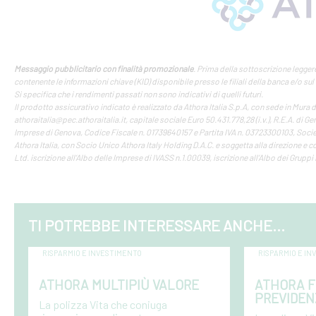
Messaggio pubblicitario con finalità promozionale
. Prima della sottoscrizione legger
contenente le informazioni chiave (KID) disponibile presso le filiali della banca e/o sul
Si specifica che i rendimenti passati non sono indicativi di quelli futuri.
Il prodotto assicurativo indicato è realizzato da Athora Italia S.p.A, con sede in Mura d
athoraitalia@pec.athoraitalia.it, capitale sociale Euro 50.431.778,28 (i.v.), R.E.A. di G
Imprese di Genova, Codice Fiscale n. 01739640157 e Partita IVA n. 03723300103, Soc
Athora Italia, con Socio Unico Athora Italy Holding D.A.C. e soggetta alla direzione e
Ltd. iscrizione all’Albo delle Imprese di IVASS n.1.00039, iscrizione all’Albo dei Gruppi
TI POTREBBE INTERESSARE ANCHE...
RISPARMIO E INVESTIMENTO
RISPARMIO E I
ATHORA MULTIPIÙ VALORE
ATHORA 
PREVIDEN
La polizza Vita che coniuga