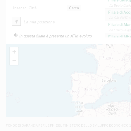
Via Beato Cesid
Filiale di Ac
VIA SALENTO 42
La mia posizione
Filiale di Ala
Via Errico Ruggi
In questa filiale è presente un ATM evoluto
Filiale di Al
Via Roma, 13 - 
Filiale di Al
+
VIA VITTORIO V
−
Filiale di Am
STATALE 18/17 
Filiale di An
C.SO VITTORIO 
Filiale di And
VIALE CRISPI 50
Filiale di Ars
Viale San Franc
Filiale di Asc
Via Napoli - As
Filiale di At
FONDO DI GARANZIA
PER LE PMI DEL MINISTERO DELLO SVILUPPO ECONOMICO (
Contrada Piana 