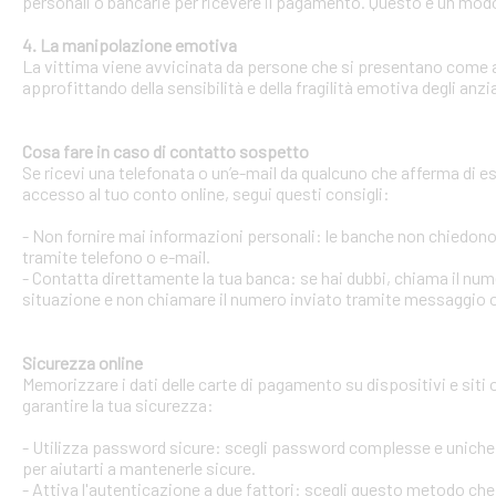
personali o bancarie per ricevere il pagamento. Questo è un modo 
4. La manipolazione emotiva
La vittima viene avvicinata da persone che si presentano come ami
approfittando della sensibilità e della fragilità emotiva degli anzi
Cosa fare in caso di contatto sospetto
Se ricevi una telefonata o un’e-mail da qualcuno che afferma di ess
accesso al tuo conto online, segui questi consigli:
- Non fornire mai informazioni personali: le banche non chiedono m
tramite telefono o e-mail.
- Contatta direttamente la tua banca: se hai dubbi, chiama il num
situazione e non chiamare il numero inviato tramite messaggio o
Sicurezza online
Memorizzare i dati delle carte di pagamento su dispositivi e siti
garantire la tua sicurezza:
- Utilizza password sicure: scegli password complesse e uniche 
per aiutarti a mantenerle sicure.
- Attiva l'autenticazione a due fattori: scegli questo metodo che