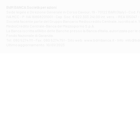
Corso Elio Adria
BdM BANCA Società per azioni
Filiale di Ave
Sede legale e Direzione Generale in Corso Cavour, 19 - 70122 BARI (Italy) - Cod.
IVA MCC - P. IVA 16868201001 - Cap. Soc. € 622.303.241,00 int. vers. - REA 105047 -
VIA PARTENIO 4
Società facente parte del Gruppo Bancario Mediocredito Centrale, iscritto al n. 10
Filiale di Av
MedioCredito Centrale-Banca del Mezzogiorno S.p.A.
La Banca iscritta all'Albo delle Banche presso la Banca d'ltalia, autorizzata per le
VIA F. SAPORITO
Fondo Nazionale di Garanzia.
Filiale di Av
Tel: 080 5274 111 - Fax: 080 5274 751 - Sito web: www.bdmbanca.it - Info: info@b
Piazza Torlonia
Ultimo aggiornamento: 10/01/2023
Filiale di Avi
PIAZZA E. GIAN
Filiale di Bai
VIA G. LIPPIELL
Filiale di Bar
CORSO VITTORIO
Filiale di Ba
VIALE PAPA GIOV
Filiale di Bar
VIA LEMBO 36 C
Filiale di Ba
VIA AMENDOLA 1
Filiale di Ba
VIA FAVIA 3 - Ba