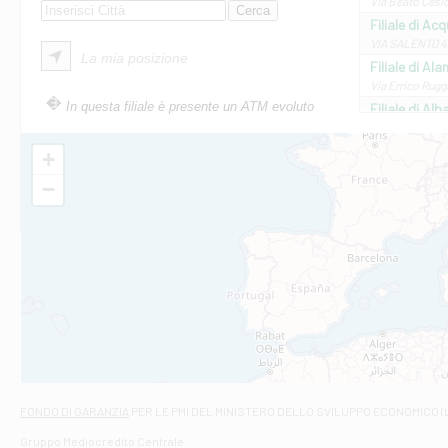
Via Beato Cesid
Filiale di Ac
VIA SALENTO 42
La mia posizione
Filiale di Ala
Via Errico Ruggi
In questa filiale è presente un ATM evoluto
Filiale di Al
Via Roma, 13 - 
Filiale di Al
+
VIA VITTORIO V
−
Filiale di Am
STATALE 18/17 
Filiale di An
C.SO VITTORIO 
Filiale di And
VIALE CRISPI 50
Filiale di Ars
Viale San Franc
Filiale di Asc
Via Napoli - As
Filiale di At
FONDO DI GARANZIA
PER LE PMI DEL MINISTERO DELLO SVILUPPO ECONOMICO (
Contrada Piana 
Gruppo Mediocredito Centrale
Filiale di At