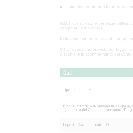
lo sconfinamento non ha durata super
N.B. Il consumatore beneficia dell'esclu
compone l'anno solare.
b) lo sconfinamento ha avuto luogo pe
Oltre l'esenzione prevista per legge, l
disponibile in sconfinamento del conto 
Dati
Tipologia cliente
Il "consumatore" è la persona fisica che agi
1, lettera a) del Codice del consumo - D.Lg
Importo Sconfinamento (€)