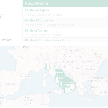
FILIALI PIÙ VICINE
Filiale dell'Aquila
Via Beato Cesidio 45 - L'Aquila
Filiale di Acquaviva
VIA SALENTO 42 - Acquaviva Delle Fonti
Filiale di Alanno
Via Errico Ruggieri 18 - Alanno
M evoluto
Filiale di Alba Adriatica - Roma
Via Roma, 13 - Alba Adriatica
Filiale di Altamura
VIA VITTORIO VENETO 79/81 A - Altamura
Filiale di Amantea
STATALE 18/17 - Amantea
Filiale di Andretta
C.SO VITTORIO VENETO 8 - Andretta
Filiale di Andria 1 - Crispi
VIALE CRISPI 50/A - Andria
Filiale di Arsita
Viale San Francesco 6/b - Arsita
Filiale di Ascoli Piceno
Via Napoli - Ascoli Piceno