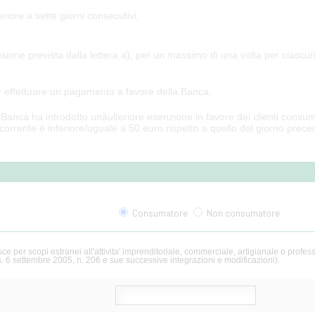
iore a sette giorni consecutivi;
sione prevista dalla lettera a), per un massimo di una volta per ciascuno 
r effettuare un pagamento a favore della Banca;
a Banca ha introdotto unâulteriore esenzione in favore dei clienti con
corrente è inferiore/uguale a 50 euro rispetto a quello del giorno prece
Consumatore
Non consumatore
sce per scopi estranei all'attivita' imprenditoriale, commerciale, artigianale o prof
s. 6 settembre 2005, n. 206 e sue successive integrazioni e modificazioni).