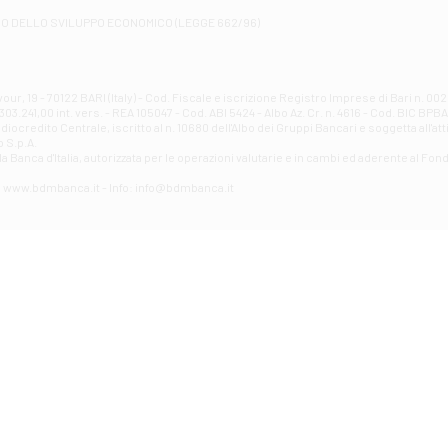
Filiale di Atessa
RO DELLO SVILUPPO ECONOMICO (LEGGE 662/96)
Contrada Piana La Fara - Via per Piazzano snc - Atessa
Filiale di Atri - Corso Adriano
Corso Elio Adriano, 1 - Atri
Filiale di Avellino - Partenio
ur, 19 - 70122 BARI (Italy) - Cod. Fiscale e iscrizione Registro Imprese di Bari n. 
03.241,00 int. vers. - REA 105047 - Cod. ABI 5424 - Albo Az. Cr. n. 4616 - Cod. BIC BPB
VIA PARTENIO 48 - Avellino
credito Centrale, iscritto al n. 10680 dell'Albo dei Gruppi Bancari e soggetta all'att
Filiale di Aversa
 S.p.A.
a Banca d'ltalia, autorizzata per le operazioni valutarie e in cambi ed aderente al Fond
VIA F. SAPORITO, 27/A - Aversa
Filiale di Avezzano - Piazza Torlonia
eb: www.bdmbanca.it - Info: info@bdmbanca.it
Piazza Torlonia - Avezzano
Filiale di Avigliano
PIAZZA E. GIANTURCO 49 - Avigliano
Filiale di Baiano
VIA G. LIPPIELLO 33 - Baiano
Filiale di Bari - Corso Vittorio Emanuele II
CORSO VITTORIO EMANUELE II, 86 - Bari
Filiale di Bari 10 - Papa Giovanni
VIALE PAPA GIOVANNI XXIII 131 - Bari
Filiale di Bari 11 - Lembo
VIA LEMBO 36 C/H - Bari
Filiale di Bari 2 - Amendola