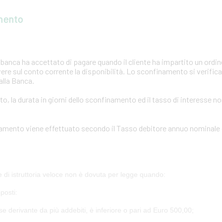
mento
anca ha accettato di pagare quando il cliente ha impartito un ordi
vere sul conto corrente la disponibilità. Lo sconfinamento si verif
alla Banca.
to, la durata in giorni dello sconfinamento ed il tasso di interesse 
inamento viene effettuato secondo il Tasso debitore annuo nominale 
 di istruttoria veloce non è dovuta per legge quando:
posti:
e derivante da più addebiti, è inferiore o pari ad Euro 500,00;