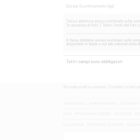
Durata Sconfinamento (gg)
Tasso debitore annuo nominale sulle som
"in assenza di fido" / "oltre i limiti del fid
Il Tasso debitore annuo nominale sulle somme utilizzate "in assenza di f
disponibili in filiale e sul sito internet
Tutti i campi sono obbligatori
Attuale scelta cookies: Cookies strett
CERCA
TRASPARENZA
NORMATIVA MIFID
DOCUMENTI 
DAC6
IMPOSTAZIONI COOKIES
SICUREZZA
PS
SUCCESSIONI
SOSTENIBILITA' GRUPPO
DISCON