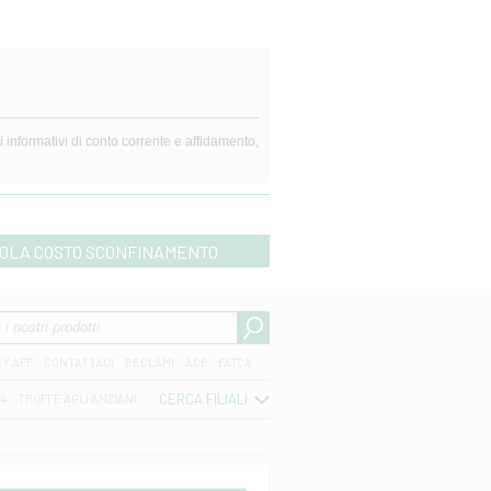
OLA COSTO SCONFINAMENTO
CY APP
CONTATTACI
RECLAMI
ACF
FATCA
CERCA FILIALI
04
TRUFFE AGLI ANZIANI