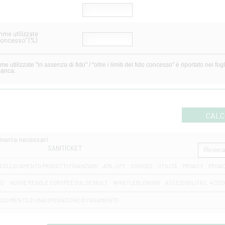
me utilizzate
o concesso" (%)
ido" / "oltre i limiti del fido concesso" è riportato nei fogli informativi di conto corrente e affidamento,
 della Banca.
CALC
amente necessari
SANITICKET
COLLOCAMENTO PRODOTTI FINANZIARI
AML-CFT
COOKIES
UTILITÀ
PRIVACY
PRIVA
D2
NUOVE REGOLE EUROPEE SUL DEFAULT
WHISTLEBLOWING
ACCESSIBILITA' L. 4/20
OSCIMENTO DI UNA OPERAZIONE DI PAGAMENTO