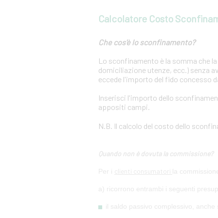
Calcolatore Costo Sconfina
Che cos'è lo sconfinamento?
Lo sconfinamento è la somma che la b
domiciliazione utenze, ecc.) senza a
eccede l'importo del fido concesso d
Inserisci l'importo dello sconfinamen
appositi campi.
N.B. Il calcolo del costo dello sconf
Quando non è dovuta la commissione?
clienti consumatori
Per i
la commissione
a) ricorrono entrambi i seguenti presup
il saldo passivo complessivo, anche s