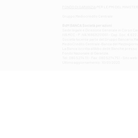
FONDO DI GARANZIA
PER LE PMI DEL MINISTE
Gruppo Mediocredito Centrale
BdM BANCA Società per azioni
Sede legale e Direzione Generale in Corso Cavo
IVA MCC - P. IVA 16868201001 - Cap. Soc. € 622.3
Società facente parte del Gruppo Bancario Medio
MedioCredito Centrale-Banca del Mezzogiorno
La Banca iscritta all'Albo delle Banche presso l
Fondo Nazionale di Garanzia.
Tel: 080 5274 111 - Fax: 080 5274 751 - Sito w
Ultimo aggiornamento: 10/01/2023