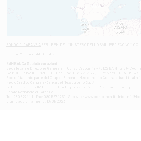
Filiale di And
VIALE CRISPI 50
Filiale di Ars
Viale San Franc
Filiale di Asc
Via Napoli - As
Filiale di At
FONDO DI GARANZIA
PER LE PMI DEL MINISTERO DELLO SVILUPPO ECONOMICO (
Contrada Piana 
Gruppo Mediocredito Centrale
Filiale di At
Corso Elio Adria
BdM BANCA Società per azioni
Filiale di Ave
Sede legale e Direzione Generale in Corso Cavour, 19 - 70122 BARI (Italy) - Cod.
IVA MCC - P. IVA 16868201001 - Cap. Soc. € 622.303.241,00 int. vers. - REA 105047 -
VIA PARTENIO 4
Società facente parte del Gruppo Bancario Mediocredito Centrale, iscritto al n. 10
Filiale di Av
MedioCredito Centrale-Banca del Mezzogiorno S.p.A.
La Banca iscritta all'Albo delle Banche presso la Banca d'ltalia, autorizzata per le
VIA F. SAPORITO
Fondo Nazionale di Garanzia.
Filiale di Av
Tel: 080 5274 111 - Fax: 080 5274 751 - Sito web: www.bdmbanca.it - Info: info@b
Piazza Torlonia
Ultimo aggiornamento: 10/01/2023
Filiale di Avi
PIAZZA E. GIAN
Filiale di Bai
VIA G. LIPPIELL
Filiale di Bar
CORSO VITTORIO