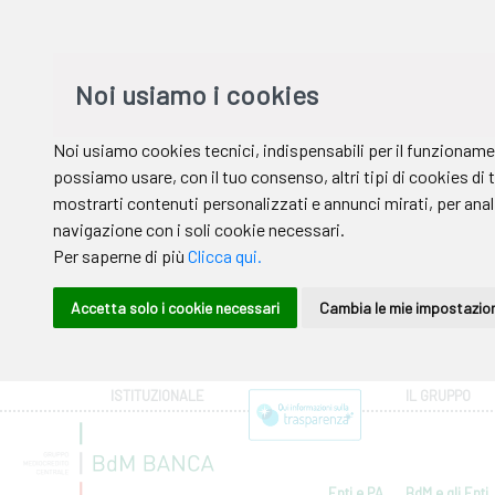
ISTITUZIONALE
IL GRUPPO
Enti e PA
BdM e gli Enti