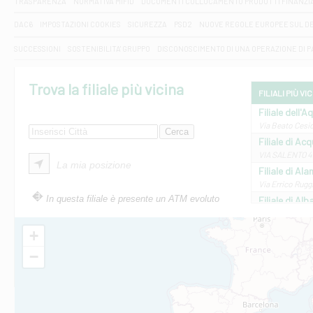
TRASPARENZA
NORMATIVA MIFID
DOCUMENTI COLLOCAMENTO PRODOTTI FINANZI
DAC6
IMPOSTAZIONI COOKIES
SICUREZZA
PSD2
NUOVE REGOLE EUROPEE SUL D
SUCCESSIONI
SOSTENIBILITA' GRUPPO
DISCONOSCIMENTO DI UNA OPERAZIONE DI 
Trova la filiale più vicina
FILIALI PIÙ VI
Filiale dell'A
Via Beato Cesid
Filiale di Ac
VIA SALENTO 42
La mia posizione
Filiale di Ala
Via Errico Ruggi
In questa filiale è presente un ATM evoluto
Filiale di Al
Via Roma, 13 - 
Filiale di Al
+
VIA VITTORIO V
−
Filiale di Am
STATALE 18/17 
Filiale di An
C.SO VITTORIO 