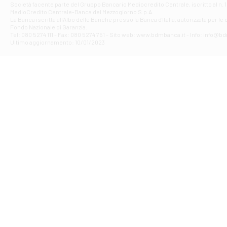
Società facente parte del Gruppo Bancario Mediocredito Centrale, iscritto al n. 10
Filiale di Av
MedioCredito Centrale-Banca del Mezzogiorno S.p.A.
La Banca iscritta all'Albo delle Banche presso la Banca d'ltalia, autorizzata per le
VIA F. SAPORITO
Fondo Nazionale di Garanzia.
Filiale di Av
Tel: 080 5274 111 - Fax: 080 5274 751 - Sito web: www.bdmbanca.it - Info: info@b
Piazza Torlonia
Ultimo aggiornamento: 10/01/2023
Filiale di Avi
PIAZZA E. GIAN
Filiale di Bai
VIA G. LIPPIELL
Filiale di Bar
CORSO VITTORIO
Filiale di Ba
VIALE PAPA GIOV
Filiale di Bar
VIA LEMBO 36 C
Filiale di Ba
VIA AMENDOLA 1
Filiale di Ba
VIA FAVIA 3 - Ba
Filiale di Bar
VIALE JAPIGIA 1
Filiale di Bar