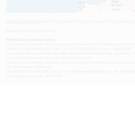
Filiale di Asc
Via Napoli - As
Filiale di At
FONDO DI GARANZIA
PER LE PMI DEL MINISTERO DELLO SVILUPPO ECONOMICO (
Contrada Piana 
Gruppo Mediocredito Centrale
Filiale di At
Corso Elio Adria
BdM BANCA Società per azioni
Filiale di Ave
Sede legale e Direzione Generale in Corso Cavour, 19 - 70122 BARI (Italy) - Cod.
IVA MCC - P. IVA 16868201001 - Cap. Soc. € 622.303.241,00 int. vers. - REA 105047 -
VIA PARTENIO 4
Società facente parte del Gruppo Bancario Mediocredito Centrale, iscritto al n. 10
Filiale di Av
MedioCredito Centrale-Banca del Mezzogiorno S.p.A.
La Banca iscritta all'Albo delle Banche presso la Banca d'ltalia, autorizzata per le
VIA F. SAPORITO
Fondo Nazionale di Garanzia.
Filiale di Av
Tel: 080 5274 111 - Fax: 080 5274 751 - Sito web: www.bdmbanca.it - Info: info@b
Piazza Torlonia
Ultimo aggiornamento: 10/01/2023
Filiale di Avi
PIAZZA E. GIAN
Filiale di Bai
VIA G. LIPPIELL
Filiale di Bar
CORSO VITTORIO
Filiale di Ba
VIALE PAPA GIOV
Filiale di Bar