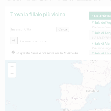
Trova la filiale più vicina
FILIALI PIÙ VI
Filiale dell'A
Via Beato Cesid
Filiale di Ac
VIA SALENTO 42
La mia posizione
Filiale di Ala
Via Errico Ruggi
In questa filiale è presente un ATM evoluto
Filiale di Al
Via Roma, 13 - 
Filiale di Al
+
VIA VITTORIO V
−
Filiale di Am
STATALE 18/17 
Filiale di An
C.SO VITTORIO 
Filiale di And
VIALE CRISPI 50
Filiale di Ars
Viale San Franc