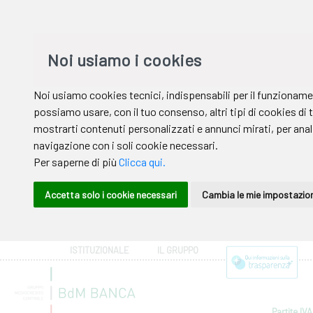
ISTITUZIONALE
IL GRUPPO
Partite IVA