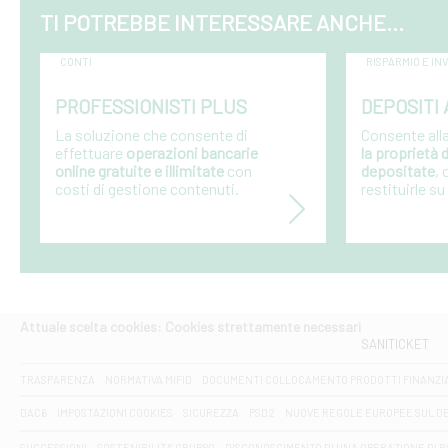
TI POTREBBE INTERESSARE ANCHE...
CONTI
RISPARMIO E I
PROFESSIONISTI PLUS
DEPOSITI 
La soluzione che consente di
Consente all
effettuare
operazioni bancarie
la proprietà
online gratuite e illimitate
con
depositate
, 
costi di gestione contenuti.
restituirle s
Attuale scelta cookies: Cookies strettamente necessari
SANITICKET
TRASPARENZA
NORMATIVA MIFID
DOCUMENTI COLLOCAMENTO PRODOTTI FINANZI
DAC6
IMPOSTAZIONI COOKIES
SICUREZZA
PSD2
NUOVE REGOLE EUROPEE SUL D
SUCCESSIONI
SOSTENIBILITA' GRUPPO
DISCONOSCIMENTO DI UNA OPERAZIONE DI 