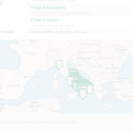
Via Beato Cesidio 45 - L'Aquila
Filiale di Acquaviva
VIA SALENTO 42 - Acquaviva Delle Fonti
Filiale di Alanno
Via Errico Ruggieri 18 - Alanno
M evoluto
Filiale di Alba Adriatica - Roma
Via Roma, 13 - Alba Adriatica
Filiale di Altamura
VIA VITTORIO VENETO 79/81 A - Altamura
Filiale di Amantea
STATALE 18/17 - Amantea
Filiale di Andretta
C.SO VITTORIO VENETO 8 - Andretta
Filiale di Andria 1 - Crispi
VIALE CRISPI 50/A - Andria
Filiale di Arsita
Viale San Francesco 6/b - Arsita
Filiale di Ascoli Piceno
Via Napoli - Ascoli Piceno
Filiale di Atessa
RO DELLO SVILUPPO ECONOMICO (LEGGE 662/96)
Contrada Piana La Fara - Via per Piazzano snc - Atessa
Filiale di Atri - Corso Adriano