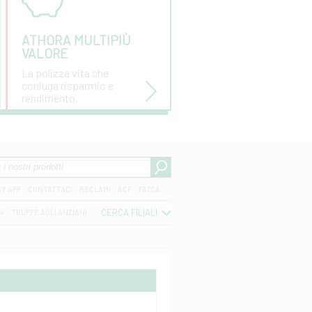
ATHORA MULTIPIÙ
VALORE
La polizza vita che
coniuga risparmio e
rendimento.
CY APP
CONTATTACI
RECLAMI
ACF
FATCA
CERCA FILIALI
04
TRUFFE AGLI ANZIANI