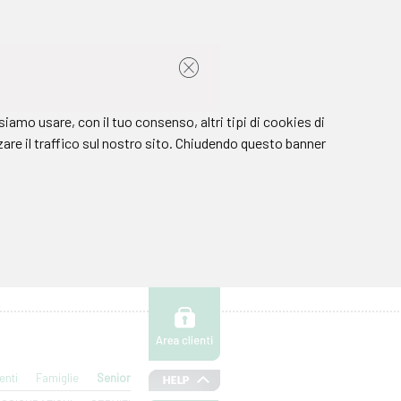
enti
Famiglie
Senior