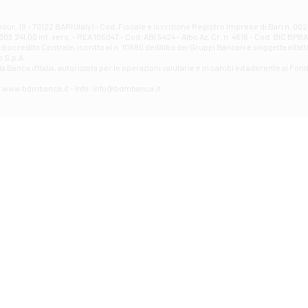
Corso Elio Adriano, 1 - Atri
Filiale di Avellino - Partenio
ur, 19 - 70122 BARI (Italy) - Cod. Fiscale e iscrizione Registro Imprese di Bari n. 
03.241,00 int. vers. - REA 105047 - Cod. ABI 5424 - Albo Az. Cr. n. 4616 - Cod. BIC BPB
VIA PARTENIO 48 - Avellino
credito Centrale, iscritto al n. 10680 dell'Albo dei Gruppi Bancari e soggetta all'att
Filiale di Aversa
 S.p.A.
a Banca d'ltalia, autorizzata per le operazioni valutarie e in cambi ed aderente al Fond
VIA F. SAPORITO, 27/A - Aversa
Filiale di Avezzano - Piazza Torlonia
eb: www.bdmbanca.it - Info: info@bdmbanca.it
Piazza Torlonia - Avezzano
Filiale di Avigliano
PIAZZA E. GIANTURCO 49 - Avigliano
Filiale di Baiano
VIA G. LIPPIELLO 33 - Baiano
Filiale di Bari - Corso Vittorio Emanuele II
CORSO VITTORIO EMANUELE II, 86 - Bari
Filiale di Bari 10 - Papa Giovanni
VIALE PAPA GIOVANNI XXIII 131 - Bari
Filiale di Bari 11 - Lembo
VIA LEMBO 36 C/H - Bari
Filiale di Bari 2 - Amendola
VIA AMENDOLA 193/A - Bari
Filiale di Bari 4 - Poggiofranco
VIA FAVIA 3 - Bari