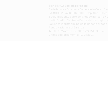
BdM BANCA Società per azioni
Sede legale e Direzione Generale in Corso Cavo
IVA MCC - P. IVA 16868201001 - Cap. Soc. € 622.3
Società facente parte del Gruppo Bancario Medio
MedioCredito Centrale-Banca del Mezzogiorno
La Banca iscritta all'Albo delle Banche presso l
Fondo Nazionale di Garanzia.
Tel: 080 5274 111 - Fax: 080 5274 751 - Sito w
Ultimo aggiornamento: 10/01/2023