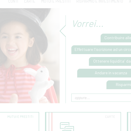
CONTI
CARTE
MUTUI E PRESTITI
RISPARMIO E INVESTIMENTO
A
Vorrei...
Contribuire alle
Effettuare l'iscrizione ad un circ
Ottenere liquidita' d
Andare in vacanza
Risparmia
MUTUI E PRESTITI
CARTE