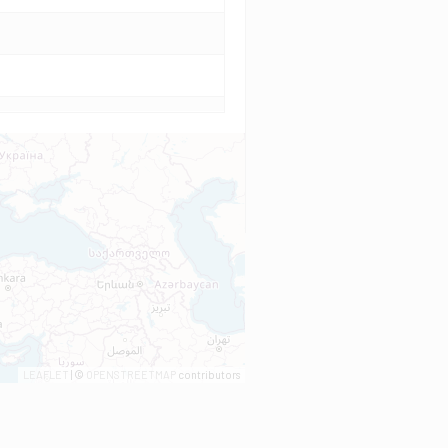
LEAFLET
| ©
OPENSTREETMAP
contributors