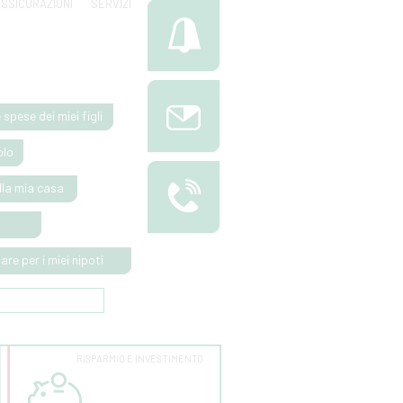
SSICURAZIONI
SERVIZI
 spese dei miei figli
olo
alla mia casa
re per i miei nipoti
RISPARMIO E INVESTIMENTO