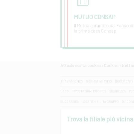
MUTUO CONSAP
Il Mutuo garantito dal Fondo di
la prima casa Consap
Vai al dettaglio
Attuale scelta cookies: Cookies strett
CERCA
TRASPARENZA
NORMATIVA MIFID
DOCUMENTI 
DAC6
IMPOSTAZIONI COOKIES
SICUREZZA
PS
SUCCESSIONI
SOSTENIBILITA' GRUPPO
DISCON
Trova la filiale più vicina