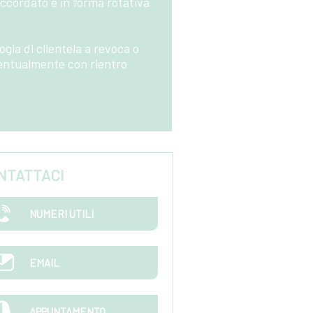
 accordato e in forma rotativa
gia di clientela a revoca o
ventualmente con rientro
NTATTACI
NUMERI UTILI
EMAIL
APPUNTAMENTO