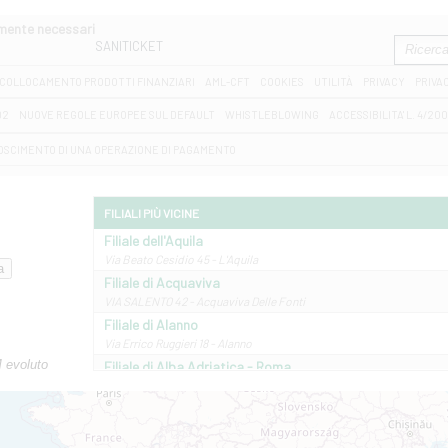
amente necessari
SANITICKET
COLLOCAMENTO PRODOTTI FINANZIARI
AML-CFT
COOKIES
UTILITÀ
PRIVACY
PRIVA
D2
NUOVE REGOLE EUROPEE SUL DEFAULT
WHISTLEBLOWING
ACCESSIBILITA' L. 4/20
OSCIMENTO DI UNA OPERAZIONE DI PAGAMENTO
FILIALI PIÙ VICINE
Filiale dell'Aquila
Via Beato Cesidio 45 - L'Aquila
Filiale di Acquaviva
VIA SALENTO 42 - Acquaviva Delle Fonti
Filiale di Alanno
Via Errico Ruggieri 18 - Alanno
M evoluto
Filiale di Alba Adriatica - Roma
Via Roma, 13 - Alba Adriatica
Filiale di Altamura
VIA VITTORIO VENETO 79/81 A - Altamura