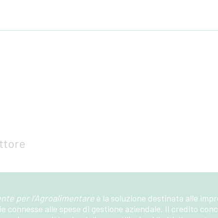
ttore
nte per l’Agroalimentare
è la soluzione destinata alle imp
ie connesse alle spese di gestione aziendale. Il credito con