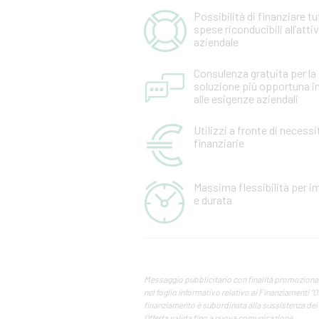
Possibilità di finanziare tu
spese riconducibili all’attiv
aziendale
Consulenza gratuita per la
soluzione più opportuna i
alle esigenze aziendali
Utilizzi a fronte di necessi
finanziarie
Massima flessibilità per i
e durata
Messaggio pubblicitario con finalità promozionale
nel foglio informativo relativo ai Finanziamenti "O
finanziamento è subordinata alla sussistenza dei 
Offerta valida fino a nuova comunicazione.