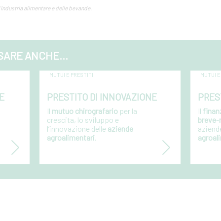
l’industria alimentare e delle bevande.
SARE ANCHE...
MUTUI E PRESTITI
MUTUI E
E
PRESTITO DI INNOVAZIONE
PRES
Il
mutuo chirografario
per la
Il
fina
crescita, lo sviluppo e
breve
-
l’innovazione delle
aziende
aziend
agroalimentari
.
agroal