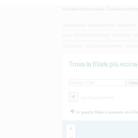
Attuale scelta cookies: Cookies strett
CERCA
TRASPARENZA
NORMATIVA MIFID
DOCUMENTI 
DAC6
IMPOSTAZIONI COOKIES
SICUREZZA
PS
SUCCESSIONI
SOSTENIBILITA' GRUPPO
DISCON
Trova la filiale più vicina
La mia posizione
In questa filiale è presente un AT
+
−