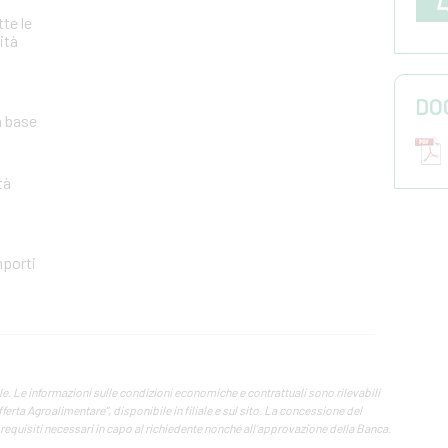
tte le
ità
DO
n base
tà
mporti
. Le informazioni sulle condizioni economiche e contrattuali sono rilevabili
fferta Agroalimentare”, disponibile in filiale e sul sito. La concessione del
requisiti necessari in capo al richiedente nonché all’approvazione della Banca.