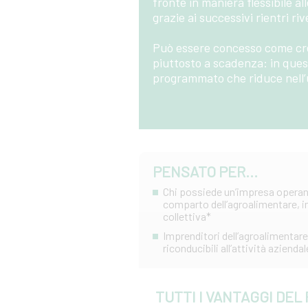
fronte in maniera flessibile al
grazie ai successivi rientri ri
Può essere concesso come credi
piuttosto a scadenza: in ques
programmato che riduce nell’u
PENSATO PER...
Chi possiede un’impresa operante
comparto dell’agroalimentare, in
collettiva*
Imprenditori dell’agroalimentare 
riconducibili all’attività aziendal
TUTTI I VANTAGGI DEL