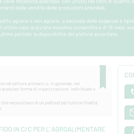
le varie necessità aziendali, con utilizzi nei limiti di quanto
venienti dalle vendite delle produzioni aziendali.
to agrario o non agrario, a seconda delle esigenze e tipolo
t’ultimo caso la durata massima consentita è di 18 mesi, e
ltimo periodo la disponibilità del plafond accordato.
CO
 nel settore primario o, in generale, nel
 qualsiasi forma di organizzazione, individuale o
che necessitano di un plafond per tutte le finalità
e
 FIDO IN C/C PER L' AGROALIMENTARE