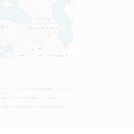
LEAFLET
| ©
OPENSTREETMAP
contributors
00254030729 - Società partecipante al GRUPPO
AlT3B.
ività di direzione e coordinamento di
o Interbancario di Tutela dei Depositi e al