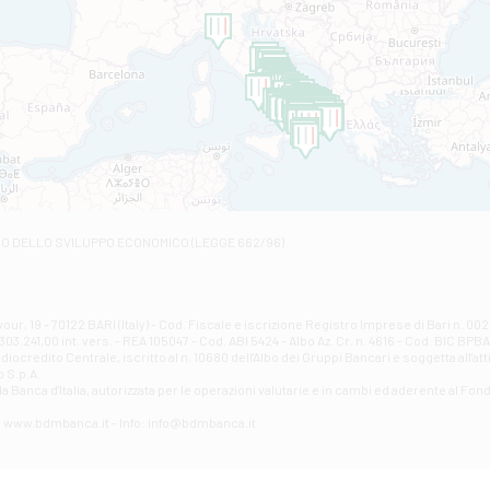
Filiale di Amantea
STATALE 18/17 - Amantea
Filiale di Andretta
C.SO VITTORIO VENETO 8 - Andretta
Filiale di Andria 1 - Crispi
VIALE CRISPI 50/A - Andria
Filiale di Arsita
Viale San Francesco 6/b - Arsita
Filiale di Ascoli Piceno
Via Napoli - Ascoli Piceno
Filiale di Atessa
RO DELLO SVILUPPO ECONOMICO (LEGGE 662/96)
Contrada Piana La Fara - Via per Piazzano snc - Atessa
Filiale di Atri - Corso Adriano
Corso Elio Adriano, 1 - Atri
Filiale di Avellino - Partenio
ur, 19 - 70122 BARI (Italy) - Cod. Fiscale e iscrizione Registro Imprese di Bari n. 
03.241,00 int. vers. - REA 105047 - Cod. ABI 5424 - Albo Az. Cr. n. 4616 - Cod. BIC BPB
VIA PARTENIO 48 - Avellino
credito Centrale, iscritto al n. 10680 dell'Albo dei Gruppi Bancari e soggetta all'att
Filiale di Aversa
 S.p.A.
a Banca d'ltalia, autorizzata per le operazioni valutarie e in cambi ed aderente al Fond
VIA F. SAPORITO, 27/A - Aversa
Filiale di Avezzano - Piazza Torlonia
eb: www.bdmbanca.it - Info: info@bdmbanca.it
Piazza Torlonia - Avezzano
Filiale di Avigliano
PIAZZA E. GIANTURCO 49 - Avigliano