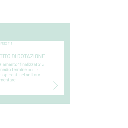
 PRESTITI
TITO DI DOTAZIONE
nziamento
“
finalizzato
” a
medio termine
per le
e operanti nel
settore
imentare
.