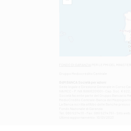
FONDO DI GARANZIA
PER LE PMI DEL MINISTE
Gruppo Mediocredito Centrale
BdM BANCA Società per azioni
Sede legale e Direzione Generale in Corso Cavo
IVA MCC - P. IVA 16868201001 - Cap. Soc. € 622.3
Società facente parte del Gruppo Bancario Medio
MedioCredito Centrale-Banca del Mezzogiorno
La Banca iscritta all'Albo delle Banche presso l
Fondo Nazionale di Garanzia.
Tel: 080 5274 111 - Fax: 080 5274 751 - Sito w
Ultimo aggiornamento: 10/01/2023