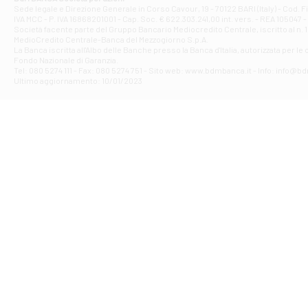
Filiale di Ave
Sede legale e Direzione Generale in Corso Cavour, 19 - 70122 BARI (Italy) - Cod.
IVA MCC - P. IVA 16868201001 - Cap. Soc. € 622.303.241,00 int. vers. - REA 105047 -
VIA PARTENIO 4
Società facente parte del Gruppo Bancario Mediocredito Centrale, iscritto al n. 10
Filiale di Av
MedioCredito Centrale-Banca del Mezzogiorno S.p.A.
La Banca iscritta all'Albo delle Banche presso la Banca d'ltalia, autorizzata per le
VIA F. SAPORITO
Fondo Nazionale di Garanzia.
Filiale di Av
Tel: 080 5274 111 - Fax: 080 5274 751 - Sito web: www.bdmbanca.it - Info: info@b
Piazza Torlonia
Ultimo aggiornamento: 10/01/2023
Filiale di Avi
PIAZZA E. GIAN
Filiale di Bai
VIA G. LIPPIELL
Filiale di Bar
CORSO VITTORIO
Filiale di Ba
VIALE PAPA GIOV
Filiale di Bar
VIA LEMBO 36 C
Filiale di Ba
VIA AMENDOLA 1
Filiale di Ba
VIA FAVIA 3 - Ba
Filiale di Bar