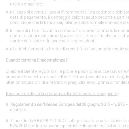
ritardo maggiore;
nel caso di eventuali accordi commerciali tra cedente e debitori 
data di pagamento, il conteggio dello scaduto decorre a partire
condizione che la banca segnalante abbia formale conoscenza 
in caso di ritardi dovuti a contestazioni nelle forniture, la con
contestazioni medesime. Qualora tali ultime si risolvano a sfav
partire dalle date originarie delle esposizioni;
gli anticipi erogati a fronte di crediti futuri seguono le regole g
Quando termina l’inadempienza?
Qualora il cliente regolarizzi la propria posizione successivament
superate le succitate soglie di definizione (assoluta o relativa),
ulteriori situazioni di arretrato o pregiudizievoli, prima di far dec
Per saperne di più la normativa di riferimento è la seguente
:
Regolamento dell’Unione Europea del 26 giugno 2013 – n. 575 – a
debitore
Linee Guida EBA/GL/2016/07 sull’applicazione della definizione 
575/2013 che introducono specifiche disposizioni sul default d