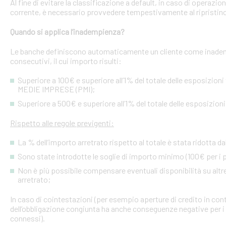
Al fine di evitare la classificazione a default, in caso di operazio
corrente, è necessario provvedere tempestivamente al ripristino
Quando si applica l’inadempienza?
Le banche definiscono automaticamente un cliente come inademp
consecutivi, il cui importo risulti:
Superiore a 100€ e superiore all’1% del totale delle esposizion
MEDIE IMPRESE (PMI);
Superiore a 500€ e superiore all’1% del totale delle esposizion
Rispetto alle regole previgenti:
La % dell’importo arretrato rispetto al totale è stata ridotta da
Sono state introdotte le soglie di importo minimo (100€ per i p
Non è più possibile compensare eventuali disponibilità su altre l
arretrato;
In caso di cointestazioni (per esempio aperture di credito in conto
dell’obbligazione congiunta ha anche conseguenze negative per i si
connessi).