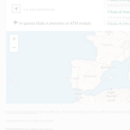
VIA SALENTO 42
La mia posizione
Filiale di Ala
Via Errico Ruggi
In questa filiale è presente un ATM evoluto
Filiale di Al
Via Roma, 13 - 
Filiale di Al
+
VIA VITTORIO V
−
Filiale di Am
STATALE 18/17 
Filiale di An
C.SO VITTORIO 
Filiale di And
VIALE CRISPI 50
Filiale di Ars
Viale San Franc
Filiale di Asc
Via Napoli - As
Filiale di At
FONDO DI GARANZIA
PER LE PMI DEL MINISTERO DELLO SVILUPPO ECONOMICO (
Contrada Piana 
Gruppo Mediocredito Centrale
Filiale di At
Corso Elio Adria
BdM BANCA Società per azioni