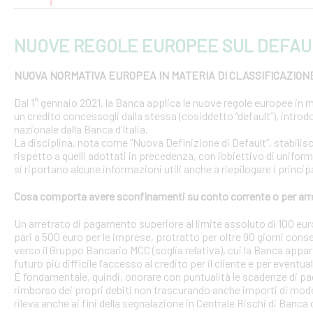
NUOVE REGOLE EUROPEE SUL DEFAU
NUOVA NORMATIVA EUROPEA IN MATERIA DI CLASSIFICAZION
Dal 1° gennaio 2021, la Banca applica le nuove regole europee in m
un credito concessogli dalla stessa (cosiddetto “default”), introd
nazionale dalla Banca d’Italia.
La disciplina, nota come “Nuova Definizione di Default”, stabilisce 
rispetto a quelli adottati in precedenza, con l’obiettivo di uniform
si riportano alcune informazioni utili anche a riepilogare i princ
Cosa comporta avere sconfinamenti su conto corrente o per arr
Un arretrato di pagamento superiore al limite assoluto di 100 euro
pari a 500 euro per le imprese, protratto per oltre 90 giorni conse
verso il Gruppo Bancario MCC (soglia relativa), cui la Banca appar
futuro più difficile l’accesso al credito per il cliente e per eventua
È fondamentale, quindi, onorare con puntualità le scadenze di pa
rimborso dei propri debiti non trascurando anche importi di modest
rileva anche ai fini della segnalazione in Centrale Rischi di Banca d