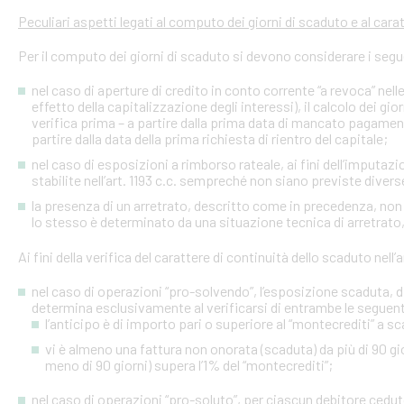
Peculiari aspetti legati al computo dei giorni di scaduto e al cara
Per il computo dei giorni di scaduto si devono considerare i segu
nel caso di aperture di credito in conto corrente “a revoca” nell
effetto della capitalizzazione degli interessi), il calcolo dei gio
verifica prima – a partire dalla prima data di mancato pagame
partire dalla data della prima richiesta di rientro del capitale;
nel caso di esposizioni a rimborso rateale, ai fini dell’imputaz
stabilite nell’art. 1193 c.c. sempreché non siano previste diver
la presenza di un arretrato, descritto come in precedenza, non
lo stesso è determinato da una situazione tecnica di arretrato, 
Ai fini della verifica del carattere di continuità dello scaduto nel
nel caso di operazioni “pro-solvendo”, l’esposizione scaduta, di
determina esclusivamente al verificarsi di entrambe le seguent
l’anticipo è di importo pari o superiore al “montecrediti” a s
vi è almeno una fattura non onorata (scaduta) da più di 90 gio
meno di 90 giorni) supera l’1% del “montecrediti”;
nel caso di operazioni “pro-soluto”, per ciascun debitore ceduto