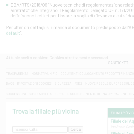
EBA/RTS/2016/06 “Nuove tecniche di regolamentazione relative al
arretrato” che integrano il Regolamento Delegato UE n. 171/20
definiscono i criteri per fissare la soglia di rilevanza a cui si d
Per ulteriori dettagli si rimanda al documento predisposto dall’AB
default
”.
Attuale scelta cookies: Cookies strettamente necessari
SANITICKET
TRASPARENZA
NORMATIVA MIFID
DOCUMENTI COLLOCAMENTO PRODOTTI FINANZI
DAC6
IMPOSTAZIONI COOKIES
SICUREZZA
PSD2
NUOVE REGOLE EUROPEE SUL D
SUCCESSIONI
SOSTENIBILITA' GRUPPO
DISCONOSCIMENTO DI UNA OPERAZIONE DI 
Trova la filiale più vicina
FILIALI PIÙ VI
Filiale dell'A
Via Beato Cesid
Filiale di Ac