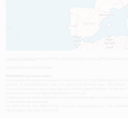
STATALE 18/17 
Filiale di An
C.SO VITTORIO 
Filiale di And
VIALE CRISPI 50
Filiale di Ars
Viale San Franc
Filiale di Asc
Via Napoli - As
Filiale di At
FONDO DI GARANZIA
PER LE PMI DEL MINISTERO DELLO SVILUPPO ECONOMICO (
Contrada Piana 
Gruppo Mediocredito Centrale
Filiale di At
Corso Elio Adria
BdM BANCA Società per azioni
Filiale di Ave
Sede legale e Direzione Generale in Corso Cavour, 19 - 70122 BARI (Italy) - Cod.
IVA MCC - P. IVA 16868201001 - Cap. Soc. € 622.303.241,00 int. vers. - REA 105047 -
VIA PARTENIO 4
Società facente parte del Gruppo Bancario Mediocredito Centrale, iscritto al n. 10
Filiale di Av
MedioCredito Centrale-Banca del Mezzogiorno S.p.A.
La Banca iscritta all'Albo delle Banche presso la Banca d'ltalia, autorizzata per le
VIA F. SAPORITO
Fondo Nazionale di Garanzia.
Filiale di Av
Tel: 080 5274 111 - Fax: 080 5274 751 - Sito web: www.bdmbanca.it - Info: info@b
Piazza Torlonia
Ultimo aggiornamento: 10/01/2023
Filiale di Avi
PIAZZA E. GIAN