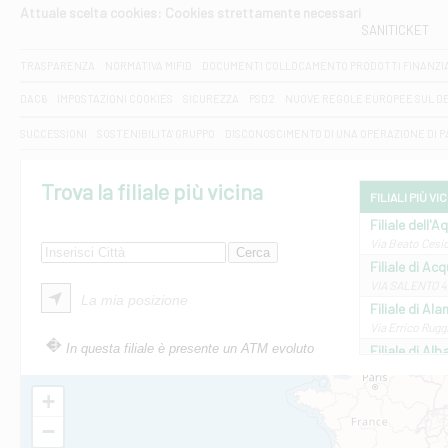
Attuale scelta cookies: Cookies strettamente necessari
SANITICKET
TRASPARENZA
NORMATIVA MIFID
DOCUMENTI COLLOCAMENTO PRODOTTI FINANZI
DAC6
IMPOSTAZIONI COOKIES
SICUREZZA
PSD2
NUOVE REGOLE EUROPEE SUL D
SUCCESSIONI
SOSTENIBILITA' GRUPPO
DISCONOSCIMENTO DI UNA OPERAZIONE DI 
Trova la filiale più vicina
FILIALI PIÙ VI
Filiale dell'A
Via Beato Cesid
Filiale di Ac
VIA SALENTO 42
La mia posizione
Filiale di Ala
Via Errico Ruggi
In questa filiale è presente un ATM evoluto
Filiale di Al
Via Roma, 13 - 
Filiale di Al
+
VIA VITTORIO V
−
Filiale di Am