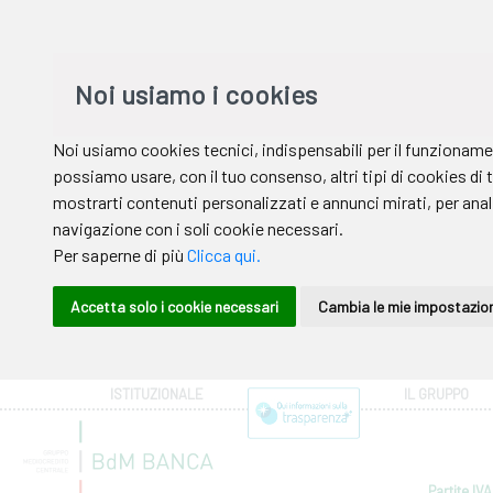
ISTITUZIONALE
IL GRUPPO
Partite IVA