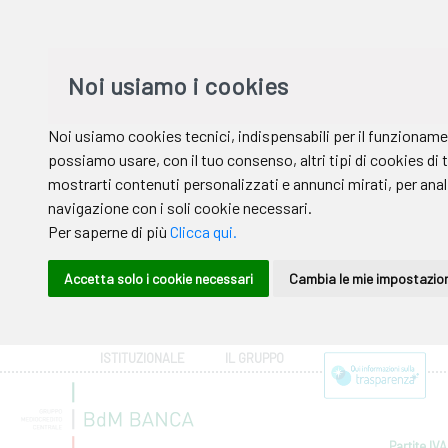
ISTITUZIONALE
IL GRUPPO
Partite IVA