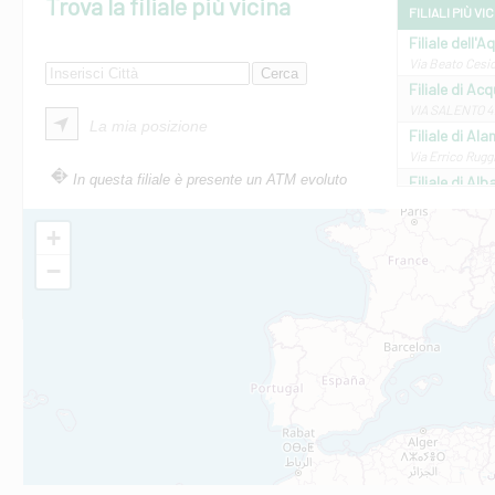
Trova la filiale più vicina
FILIALI PIÙ VI
Filiale dell'A
Via Beato Cesid
Filiale di Ac
VIA SALENTO 42
La mia posizione
Filiale di Ala
Via Errico Ruggi
In questa filiale è presente un ATM evoluto
Filiale di Al
Via Roma, 13 - 
Filiale di Al
+
VIA VITTORIO V
−
Filiale di Am
STATALE 18/17 
Filiale di An
C.SO VITTORIO 
Filiale di And
VIALE CRISPI 50
Filiale di Ars
Viale San Franc
Filiale di Asc
Via Napoli - As