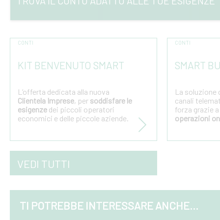
TROVA IL CONTO ADATTO ALLE TUE ESIGENZE
CONTI
CONTI
KIT BENVENUTO SMART
SMART BU
L’offerta dedicata alla nuova
La soluzione c
Clientela Imprese
, per
soddisfare le
canali telemat
esigenze
dei piccoli operatori
forza grazie 
economici e delle piccole aziende.
operazioni on
glio
VEDI TUTTI
TI POTREBBE INTERESSARE ANCHE...