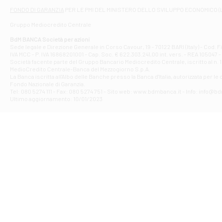
Filiale di At
FONDO DI GARANZIA
PER LE PMI DEL MINISTERO DELLO SVILUPPO ECONOMICO (
Contrada Piana 
Gruppo Mediocredito Centrale
Filiale di At
Corso Elio Adria
BdM BANCA Società per azioni
Filiale di Ave
Sede legale e Direzione Generale in Corso Cavour, 19 - 70122 BARI (Italy) - Cod.
IVA MCC - P. IVA 16868201001 - Cap. Soc. € 622.303.241,00 int. vers. - REA 105047 -
VIA PARTENIO 4
Società facente parte del Gruppo Bancario Mediocredito Centrale, iscritto al n. 10
Filiale di Av
MedioCredito Centrale-Banca del Mezzogiorno S.p.A.
La Banca iscritta all'Albo delle Banche presso la Banca d'ltalia, autorizzata per le
VIA F. SAPORITO
Fondo Nazionale di Garanzia.
Filiale di Av
Tel: 080 5274 111 - Fax: 080 5274 751 - Sito web: www.bdmbanca.it - Info: info@b
Piazza Torlonia
Ultimo aggiornamento: 10/01/2023
Filiale di Avi
PIAZZA E. GIAN
Filiale di Bai
VIA G. LIPPIELL
Filiale di Bar
CORSO VITTORIO
Filiale di Ba
VIALE PAPA GIOV
Filiale di Bar
VIA LEMBO 36 C
Filiale di Ba