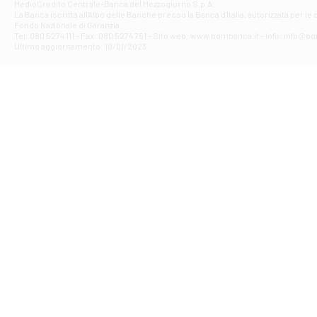
Filiale di Av
MedioCredito Centrale-Banca del Mezzogiorno S.p.A.
La Banca iscritta all'Albo delle Banche presso la Banca d'ltalia, autorizzata per le
VIA F. SAPORITO
Fondo Nazionale di Garanzia.
Filiale di Av
Tel: 080 5274 111 - Fax: 080 5274 751 - Sito web: www.bdmbanca.it - Info: info@b
Piazza Torlonia
Ultimo aggiornamento: 10/01/2023
Filiale di Avi
PIAZZA E. GIAN
Filiale di Bai
VIA G. LIPPIELL
Filiale di Bar
CORSO VITTORIO
Filiale di Ba
VIALE PAPA GIOV
Filiale di Bar
VIA LEMBO 36 C
Filiale di Ba
VIA AMENDOLA 1
Filiale di Ba
VIA FAVIA 3 - Ba
Filiale di Bar
VIALE JAPIGIA 1
Filiale di Bar
STRADA PALUMBO