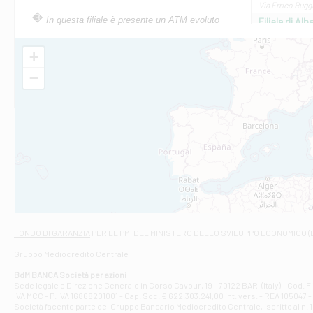
Via Errico Ruggi
In questa filiale è presente un ATM evoluto
Filiale di Al
Via Roma, 13 - 
Filiale di Al
+
VIA VITTORIO V
−
Filiale di Am
STATALE 18/17 
Filiale di An
C.SO VITTORIO 
Filiale di And
VIALE CRISPI 50
Filiale di Ars
Viale San Franc
Filiale di Asc
Via Napoli - As
Filiale di At
FONDO DI GARANZIA
PER LE PMI DEL MINISTERO DELLO SVILUPPO ECONOMICO (
Contrada Piana 
Gruppo Mediocredito Centrale
Filiale di At
Corso Elio Adria
BdM BANCA Società per azioni
Filiale di Ave
Sede legale e Direzione Generale in Corso Cavour, 19 - 70122 BARI (Italy) - Cod.
IVA MCC - P. IVA 16868201001 - Cap. Soc. € 622.303.241,00 int. vers. - REA 105047 -
VIA PARTENIO 4
Società facente parte del Gruppo Bancario Mediocredito Centrale, iscritto al n. 10