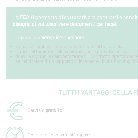
La
FEA
ti permette di sottoscrivere contratti e conc
bisogno di sottoscrivere documenti cartacei
.
Utilizzarla è
semplice e veloce
:
visualizzi i dati dell'operazione o il contratto su tablet;
firmi direttamente sullo schermo con l'apposita penna;
ricevi la contabile dell'operazione o il contratto direttamente
se sei titolare di un rapporto di Internet e Mobile Banking B
TUTTI I VANTAGGI DELLA 
Servizio
gratuito
Operazioni bancarie più
rapide