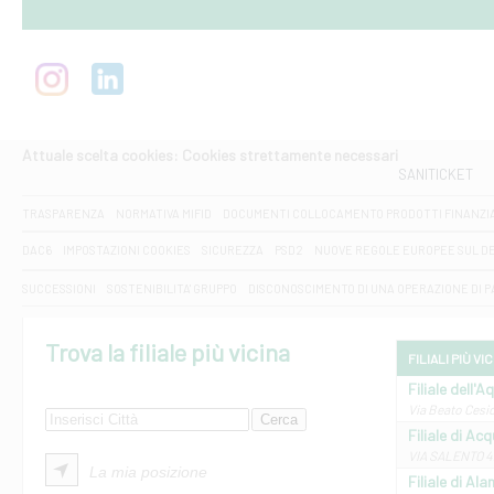
Attuale scelta cookies: Cookies strettamente necessari
SANITICKET
TRASPARENZA
NORMATIVA MIFID
DOCUMENTI COLLOCAMENTO PRODOTTI FINANZI
DAC6
IMPOSTAZIONI COOKIES
SICUREZZA
PSD2
NUOVE REGOLE EUROPEE SUL D
SUCCESSIONI
SOSTENIBILITA' GRUPPO
DISCONOSCIMENTO DI UNA OPERAZIONE DI 
Trova la filiale più vicina
FILIALI PIÙ VI
Filiale dell'A
Via Beato Cesid
Filiale di Ac
VIA SALENTO 42
La mia posizione
Filiale di Ala