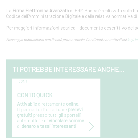
La
Firma Elettronica Avanzata
di BdM Banca è realizzata sulla ba
Codice dell’Amministrazione Digitale e della relativa normativa d
Per maggiori informazioni scarica il documento descrittivo del s
Messaggio pubblicitario con finalità promozionale. Condizioni contrattuali sui
fogli i
TI POTREBBE INTERESSARE ANCHE...
CONTI
CONTO QUICK
Attivabile
direttamente
online
,
ti
permette di effettuare
prelievi
gratuiti
presso tutti gli sportelli
automatici e di
vincolare somme
di
denaro
a
tassi interessanti
.