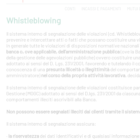
CONTI
INCASSI E PAGAMENTI
MUTUI 
Whistleblowing
Il sistema interno di segnalazione delle violazioni (cd. Whistlebl
prevenire e intercettare atti o fatti che possano costituire una vi
in generale tutte le violazioni di disposizioni normative nazional
banca o, ove applicabile, dell’amministrazione pubblica
(ove la B
della gestione delle agevolazioni pubbliche) ovvero costituire un
adottato ai sensi del D. Lgs. 231/2001, favorendo e tutelando i
conoscenza di una
presunta illiceità o illegittimità
del comportam
amministratore)
nel corso della propria attività lavorativa
, decida
Il sistema interno di segnalazione delle violazioni costituisce pa
Gestione (MOGC) adottato ai sensi del D.lgs. 231/2001 da ciascuna
comportamenti illeciti ascrivibili alla Banca.
Non possono essere segnalati illeciti dai clienti tramite il siste
Il sistema interno di segnalazione assicura:
·
la riservatezza
dei dati identificativi e di qualsiasi informazione