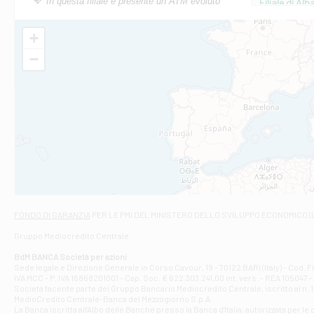
In questa filiale è presente un ATM evoluto
Filiale di Al
Via Roma, 13 - 
Filiale di Al
+
VIA VITTORIO V
−
Filiale di Am
STATALE 18/17 
Filiale di An
C.SO VITTORIO 
Filiale di And
VIALE CRISPI 50
Filiale di Ars
Viale San Franc
Filiale di Asc
Via Napoli - As
Filiale di At
FONDO DI GARANZIA
PER LE PMI DEL MINISTERO DELLO SVILUPPO ECONOMICO (
Contrada Piana 
Gruppo Mediocredito Centrale
Filiale di At
Corso Elio Adria
BdM BANCA Società per azioni
Filiale di Ave
Sede legale e Direzione Generale in Corso Cavour, 19 - 70122 BARI (Italy) - Cod.
IVA MCC - P. IVA 16868201001 - Cap. Soc. € 622.303.241,00 int. vers. - REA 105047 -
VIA PARTENIO 4
Società facente parte del Gruppo Bancario Mediocredito Centrale, iscritto al n. 10
Filiale di Av
MedioCredito Centrale-Banca del Mezzogiorno S.p.A.
La Banca iscritta all'Albo delle Banche presso la Banca d'ltalia, autorizzata per le
VIA F. SAPORITO