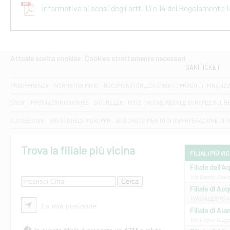
Informativa ai sensi degli artt. 13 e 14 del Regolamento
Attuale scelta cookies: Cookies strettamente necessari
SANITICKET
TRASPARENZA
NORMATIVA MIFID
DOCUMENTI COLLOCAMENTO PRODOTTI FINANZI
DAC6
IMPOSTAZIONI COOKIES
SICUREZZA
PSD2
NUOVE REGOLE EUROPEE SUL D
SUCCESSIONI
SOSTENIBILITA' GRUPPO
DISCONOSCIMENTO DI UNA OPERAZIONE DI 
Trova la filiale più vicina
FILIALI PIÙ VI
Filiale dell'A
Via Beato Cesid
Filiale di Ac
VIA SALENTO 42
La mia posizione
Filiale di Ala
Via Errico Ruggi