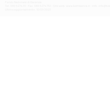
Fondo Nazionale di Garanzia.
Filiale di Av
Tel: 080 5274 111 - Fax: 080 5274 751 - Sito web: www.bdmbanca.it - Info: info@b
Piazza Torlonia
Ultimo aggiornamento: 10/01/2023
Filiale di Avi
PIAZZA E. GIAN
Filiale di Bai
VIA G. LIPPIELL
Filiale di Bar
CORSO VITTORIO
Filiale di Ba
VIALE PAPA GIOV
Filiale di Bar
VIA LEMBO 36 C
Filiale di Ba
VIA AMENDOLA 1
Filiale di Ba
VIA FAVIA 3 - Ba
Filiale di Bar
VIALE JAPIGIA 1
Filiale di Bar
STRADA PALUMBO
Filiale di Bar