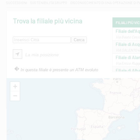
SUCCESSIONI
SOSTENIBILITA' GRUPPO
DISCONOSCIMENTO DI UNA OPERAZIONE DI 
Trova la filiale più vicina
FILIALI PIÙ VI
Filiale dell'A
Via Beato Cesid
Filiale di Ac
VIA SALENTO 42
La mia posizione
Filiale di Ala
Via Errico Ruggi
In questa filiale è presente un ATM evoluto
Filiale di Al
Via Roma, 13 - 
Filiale di Al
+
VIA VITTORIO V
−
Filiale di Am
STATALE 18/17 
Filiale di An
C.SO VITTORIO 
Filiale di And
VIALE CRISPI 50
Filiale di Ars