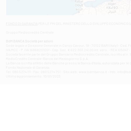
Viale San Franc
Filiale di Asc
Via Napoli - As
Filiale di At
FONDO DI GARANZIA
PER LE PMI DEL MINISTERO DELLO SVILUPPO ECONOMICO (
Contrada Piana 
Gruppo Mediocredito Centrale
Filiale di At
Corso Elio Adria
BdM BANCA Società per azioni
Filiale di Ave
Sede legale e Direzione Generale in Corso Cavour, 19 - 70122 BARI (Italy) - Cod.
IVA MCC - P. IVA 16868201001 - Cap. Soc. € 622.303.241,00 int. vers. - REA 105047 -
VIA PARTENIO 4
Società facente parte del Gruppo Bancario Mediocredito Centrale, iscritto al n. 10
Filiale di Av
MedioCredito Centrale-Banca del Mezzogiorno S.p.A.
La Banca iscritta all'Albo delle Banche presso la Banca d'ltalia, autorizzata per le
VIA F. SAPORITO
Fondo Nazionale di Garanzia.
Filiale di Av
Tel: 080 5274 111 - Fax: 080 5274 751 - Sito web: www.bdmbanca.it - Info: info@b
Piazza Torlonia
Ultimo aggiornamento: 10/01/2023
Filiale di Avi
PIAZZA E. GIAN
Filiale di Bai
VIA G. LIPPIELL
Filiale di Bar
CORSO VITTORIO
Filiale di Ba
VIALE PAPA GIOV