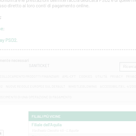
esso diretto ai loro conti di pagamento online.
;
se
;
way PSD2
.
amente necessari
SANITICKET
COLLOCAMENTO PRODOTTI FINANZIARI
AML-CFT
COOKIES
UTILITÀ
PRIVACY
PRIVA
D2
NUOVE REGOLE EUROPEE SUL DEFAULT
WHISTLEBLOWING
ACCESSIBILITA' L. 4/20
OSCIMENTO DI UNA OPERAZIONE DI PAGAMENTO
FILIALI PIÙ VICINE
Filiale dell'Aquila
Via Beato Cesidio 45 - L'Aquila