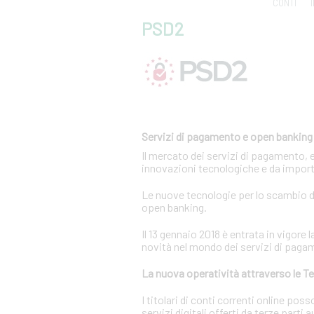
CONTI
PSD2
Servizi di pagamento e open banking
Il mercato dei servizi di pagamento, 
innovazioni tecnologiche e da import
Le nuove tecnologie per lo scambio di
open banking.
Il 13 gennaio 2018 è entrata in vigor
novità nel mondo dei servizi di paga
La nuova operatività attraverso le Te
I titolari di conti correnti online p
servizi digitali offerti da terze parti