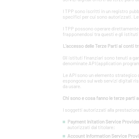
I TPP sono iscritti in un registro pubb
specifici per cui sono autorizzati. L
I TPP possono operare direttamente su
frapponendosi tra questi e gli istituti
L’accesso delle Terze Parti ai conti 
Gli istituti finanziari sono tenuti a 
denominate API (application program
Le API sono un elemento strategico d
espongono sul web servizi digitali ris
da usare.
Chi sono e cosa fanno le terze parti a
I soggetti autorizzati alla prestazio
Payment Initation Service Provider
autorizzati dal titolare;
Account Information Service Provi