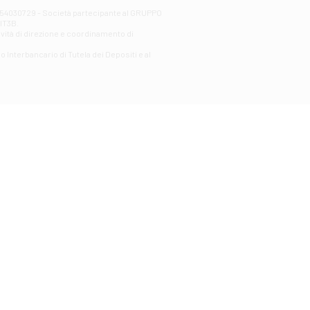
00254030729 - Società partecipante al GRUPPO
AlT3B.
ività di direzione e coordinamento di
o Interbancario di Tutela dei Depositi e al