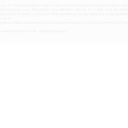
Filiale di Avellino - Partenio
ur, 19 - 70122 BARI (Italy) - Cod. Fiscale e iscrizione Registro Imprese di Bari n. 
03.241,00 int. vers. - REA 105047 - Cod. ABI 5424 - Albo Az. Cr. n. 4616 - Cod. BIC BPB
VIA PARTENIO 48 - Avellino
credito Centrale, iscritto al n. 10680 dell'Albo dei Gruppi Bancari e soggetta all'att
Filiale di Aversa
 S.p.A.
a Banca d'ltalia, autorizzata per le operazioni valutarie e in cambi ed aderente al Fond
VIA F. SAPORITO, 27/A - Aversa
Filiale di Avezzano - Piazza Torlonia
eb: www.bdmbanca.it - Info: info@bdmbanca.it
Piazza Torlonia - Avezzano
Filiale di Avigliano
PIAZZA E. GIANTURCO 49 - Avigliano
Filiale di Baiano
VIA G. LIPPIELLO 33 - Baiano
Filiale di Bari - Corso Vittorio Emanuele II
CORSO VITTORIO EMANUELE II, 86 - Bari
Filiale di Bari 10 - Papa Giovanni
VIALE PAPA GIOVANNI XXIII 131 - Bari
Filiale di Bari 11 - Lembo
VIA LEMBO 36 C/H - Bari
Filiale di Bari 2 - Amendola
VIA AMENDOLA 193/A - Bari
Filiale di Bari 4 - Poggiofranco
VIA FAVIA 3 - Bari
Filiale di Bari 6 - Japigia