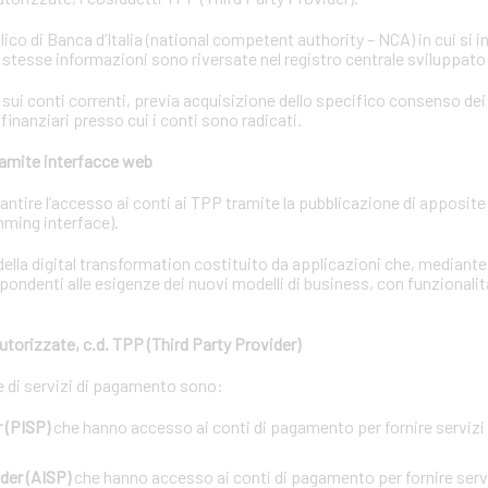
lico di Banca d’Italia (national competent authority – NCA) in cui si i
e stesse informazioni sono riversate nel registro centrale sviluppato
i conti correnti, previa acquisizione dello specifico consenso dei t
 finanziari presso cui i conti sono radicati.
tramite interfacce web
garantire l’accesso ai conti ai TPP tramite la pubblicazione di apposit
ming interface).
ella digital transformation costituito da applicazioni che, mediant
pondenti alle esigenze dei nuovi modelli di business, con funzionalit
utorizzate, c.d. TPP (Third Party Provider)
ne di servizi di pagamento sono:
 (PISP)
che hanno accesso ai conti di pagamento per fornire servizi d
der (AISP)
che hanno accesso ai conti di pagamento per fornire servi