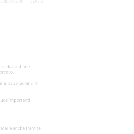
SSICURAZIONI
SERVIZI
inta da continue
mercato.
el nuovo scenario di
oduce importanti
ancarie anche tramite i