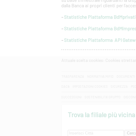
dalla Banca ai propri clienti per l’acc
-
Statistiche Piattaforma BdMprivati
-
Statistiche Piattaforma BdMimpre
-
Statistiche Piattaforma API Gate
Attuale scelta cookies: Cookies strett
CERCA
TRASPARENZA
NORMATIVA MIFID
DOCUMENTI 
DAC6
IMPOSTAZIONI COOKIES
SICUREZZA
PS
SUCCESSIONI
SOSTENIBILITA' GRUPPO
DISCON
Trova la filiale più vicina