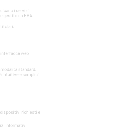
ndicano i servizi
 e gestito da EBA.
itolari,
e interfacce web
e modalità standard,
à intuitive e semplici
ispositivi richiesti e
zi informativi