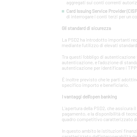
aggregati sui conti correnti autorizz
Card Issuing Service Provider (CISP
di interrogare i conti terzi per un co
Gli standard di sicurezza
La PSD2 ha introdotto importanti requi
mediante l’utilizzo di elevati standar
Tra questi l’obbligo di autenticazione
autenticazione, e l’adozione di standa
autenticazione per identificare i TPP e
È inoltre previsto che le parti adotti
specifico importo e beneficiario.
I vantaggi dell’open banking
L’apertura della PSD2, che assicura il 
pagamento, e la disponibilità di tecn
quadro competitivo caratterizzato da
In questo ambito le istituzioni finanz
caratterizzato dall’interoperabilità d