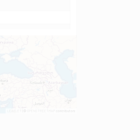
LEAFLET
| ©
OPENSTREETMAP
contributors