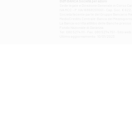
BdM BANCA Società per azioni
Sede legale e Direzione Generale in Corso Cavo
IVA MCC - P. IVA 16868201001 - Cap. Soc. € 622.3
Società facente parte del Gruppo Bancario Medio
MedioCredito Centrale-Banca del Mezzogiorno
La Banca iscritta all'Albo delle Banche presso l
Fondo Nazionale di Garanzia.
Tel: 080 5274 111 - Fax: 080 5274 751 - Sito w
Ultimo aggiornamento: 10/01/2023