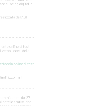
e al “being digital” e
realizzata dall’ABI
iente online di test
 verso i conti della
erfaccia online di test
’indirizzo mail
 Commissione del 27
licate le statistiche
 messe a disposizione