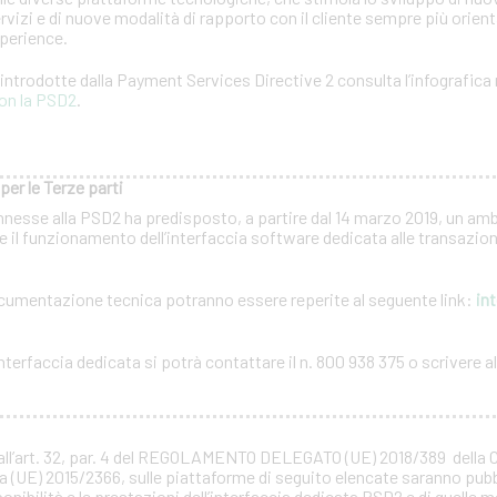
rvizi e di nuove modalità di rapporto con il cliente sempre più orientat
xperience.
à introdotte dalla Payment Services Directive 2 consulta l’infografica 
on la PSD2
.
per le Terze parti
nnesse alla PSD2 ha predisposto, a partire dal 14 marzo 2019, un amb
 il funzionamento dell’interfaccia software dedicata alle transazioni
documentazione tecnica potranno essere reperite al seguente link:
int
terfaccia dedicata si potrà contattare il n. 800 938 375 o scrivere all
all’art. 32, par. 4 del REGOLAMENTO DELEGATO (UE) 2018/389 della
a (UE) 2015/2366, sulle piattaforme di seguito elencate saranno pubb
ponibilità e le prestazioni dell’interfaccia dedicata PSD2 e di quelle