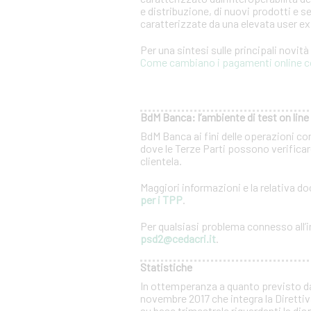
e distribuzione, di nuovi prodotti e se
caratterizzate da una elevata user e
Per una sintesi sulle principali novit
Come cambiano i pagamenti online c
BdM Banca: l’ambiente di test on line 
BdM Banca ai fini delle operazioni co
dove le Terze Parti possono verificare
clientela.
Maggiori informazioni e la relativa 
per i TPP
.
Per qualsiasi problema connesso all’in
psd2@cedacri.it
.
Statistiche
In ottemperanza a quanto previsto d
novembre 2017 che integra la Direttiv
su base trimestrale riguardanti la dis