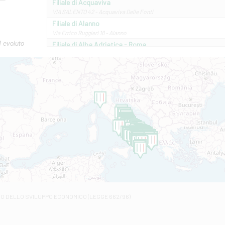
Filiale di Acquaviva
VIA SALENTO 42 - Acquaviva Delle Fonti
Filiale di Alanno
Via Errico Ruggieri 18 - Alanno
M evoluto
Filiale di Alba Adriatica - Roma
Via Roma, 13 - Alba Adriatica
Filiale di Altamura
VIA VITTORIO VENETO 79/81 A - Altamura
Filiale di Amantea
STATALE 18/17 - Amantea
Filiale di Andretta
C.SO VITTORIO VENETO 8 - Andretta
Filiale di Andria 1 - Crispi
VIALE CRISPI 50/A - Andria
Filiale di Arsita
Viale San Francesco 6/b - Arsita
Filiale di Ascoli Piceno
Via Napoli - Ascoli Piceno
Filiale di Atessa
RO DELLO SVILUPPO ECONOMICO (LEGGE 662/96)
Contrada Piana La Fara - Via per Piazzano snc - Atessa
Filiale di Atri - Corso Adriano
Corso Elio Adriano, 1 - Atri