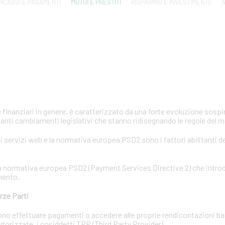
INCASSI E PAGAMENTI
MUTUI E PRESTITI
RISPARMIO E INVESTIMENTO
A
e finanziari in genere, è caratterizzato da una forte evoluzione sosp
anti cambiamenti legislativi che stanno ridisegnando le regole del 
 servizi web e la normativa europea PSD2 sono i fattori abilitanti d
e la normativa europea PSD2 (Payment Services Directive 2) che intr
mento.
rze Parti
ossono effettuare pagamenti o accedere alle proprie rendicontazioni b
 autorizzate, i cosiddetti TPP (Third Party Provider).