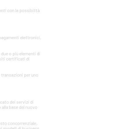
nti con la possibilità
 pagamenti elettronici,
 due o più elementi di
ti certificati di
le transazioni per uno
cato dei servizi di
 alla base del nuovo
testo concorrenziale,
vi modelli di business