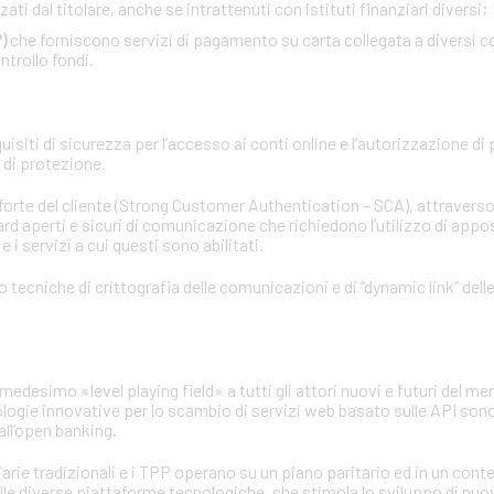
ati dal titolare, anche se intrattenuti con istituti finanziari diversi;
)
che forniscono servizi di pagamento su carta collegata a diversi co
ntrollo fondi.
siti di sicurezza per l’accesso ai conti online e l’autorizzazione di
d di protezione.
 forte del cliente (Strong Customer Authentication – SCA), attraverso
rd aperti e sicuri di comunicazione che richiedono l’utilizzo di apposi
 i servizi a cui questi sono abilitati.
no tecniche di crittografia delle comunicazioni e di “dynamic link” del
medesimo «level playing field» a tutti gli attori nuovi e futuri del mer
ologie innovative per lo scambio di servizi web basato sulle API sono
ll’open banking.
iarie tradizionali e i TPP operano su un piano paritario ed in un con
elle diverse piattaforme tecnologiche, che stimola lo sviluppo di nuo