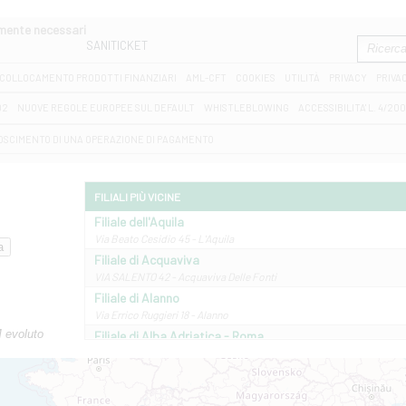
amente necessari
SANITICKET
COLLOCAMENTO PRODOTTI FINANZIARI
AML-CFT
COOKIES
UTILITÀ
PRIVACY
PRIVA
D2
NUOVE REGOLE EUROPEE SUL DEFAULT
WHISTLEBLOWING
ACCESSIBILITA' L. 4/20
OSCIMENTO DI UNA OPERAZIONE DI PAGAMENTO
FILIALI PIÙ VICINE
Filiale dell'Aquila
Via Beato Cesidio 45 - L'Aquila
Filiale di Acquaviva
VIA SALENTO 42 - Acquaviva Delle Fonti
Filiale di Alanno
Via Errico Ruggieri 18 - Alanno
M evoluto
Filiale di Alba Adriatica - Roma
Via Roma, 13 - Alba Adriatica
Filiale di Altamura
VIA VITTORIO VENETO 79/81 A - Altamura