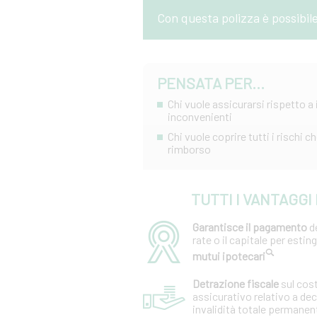
Con questa polizza è possibil
PENSATA PER...
Chi vuole assicurarsi rispetto a 
inconvenienti
Chi vuole coprire tutti i rischi
rimborso
TUTTI I VANTAGGI
Garantisce il pagamento
de
rate o il capitale per estin
mutui ipotecari
Detrazione fiscale
sul cos
assicurativo relativo a de
invalidità totale permanen