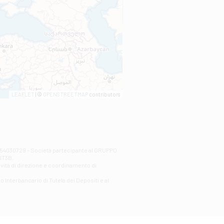
LEAFLET
| ©
OPENSTREETMAP
contributors
00254030729 - Società partecipante al GRUPPO
AlT3B.
ività di direzione e coordinamento di
o Interbancario di Tutela dei Depositi e al