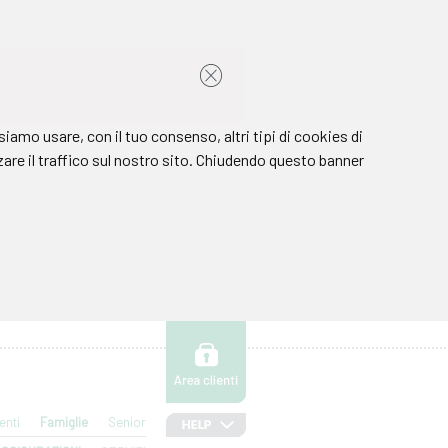
enti
Famiglie
Senior