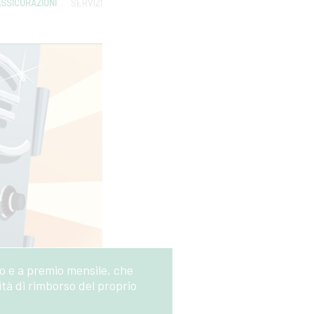
SSICURAZIONI
SERVIZI
 e a premio mensile, che
tà di rimborso del proprio