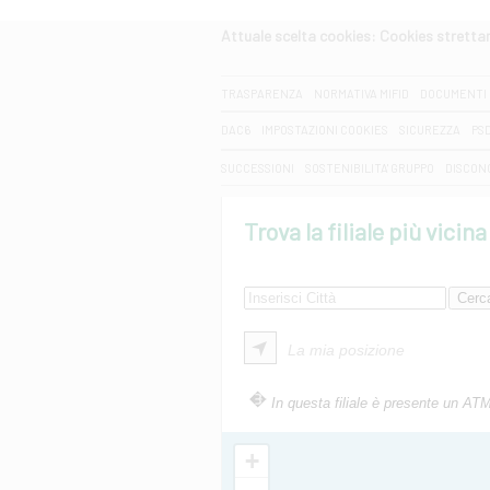
Attuale scelta cookies: Cookies strett
CERCA
TRASPARENZA
NORMATIVA MIFID
DOCUMENTI 
DAC6
IMPOSTAZIONI COOKIES
SICUREZZA
PS
SUCCESSIONI
SOSTENIBILITA' GRUPPO
DISCON
Trova la filiale più vicina
La mia posizione
In questa filiale è presente un AT
+