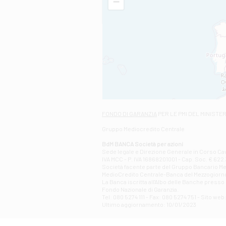
−
FONDO DI GARANZIA
PER LE PMI DEL MINISTE
Gruppo Mediocredito Centrale
BdM BANCA Società per azioni
Sede legale e Direzione Generale in Corso Cavo
IVA MCC - P. IVA 16868201001 - Cap. Soc. € 622.3
Società facente parte del Gruppo Bancario Medio
MedioCredito Centrale-Banca del Mezzogiorno
La Banca iscritta all'Albo delle Banche presso l
Fondo Nazionale di Garanzia.
Tel: 080 5274 111 - Fax: 080 5274 751 - Sito w
Ultimo aggiornamento: 10/01/2023