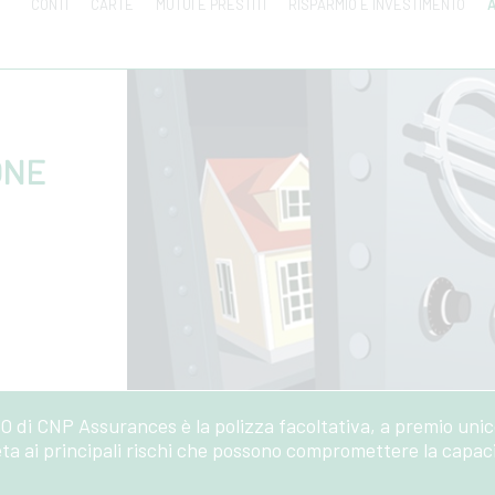
CONTI
CARTE
MUTUI E PRESTITI
RISPARMIO E INVESTIMENTO
A
ONE
e
 CNP Assurances è la polizza facoltativa, a premio unico
ta ai principali rischi che possono compromettere la capaci