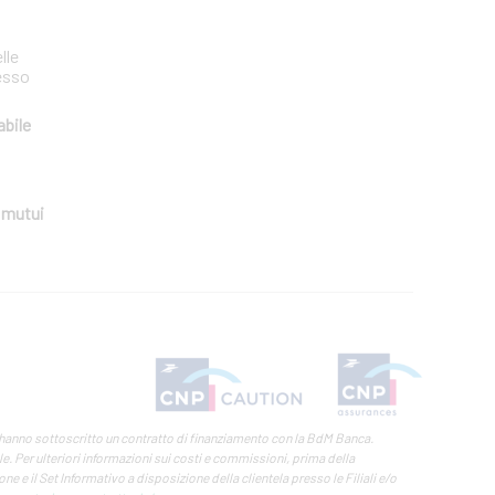
lle
esso
bile
i
mutui
 hanno sottoscritto un contratto di finanziamento con la BdM Banca.
. Per ulteriori informazioni sui costi e commissioni, prima della
ne e il Set Informativo a disposizione della clientela presso le Filiali e/o