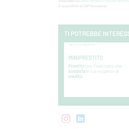
consultabili su
www.cnpitalia.it/risorse-utili/d
E' un prodotto di CNP Assurances.
TI POTREBBE INTERES
MUTUI E PRESTITI
MINIPRESTITO
Prestito
non finalizzato che
soddisfa
le tue esigenze di
credito.