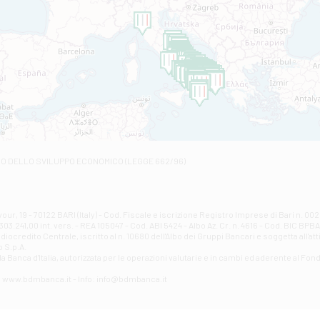
Filiale di Amantea
STATALE 18/17 - Amantea
Filiale di Andretta
C.SO VITTORIO VENETO 8 - Andretta
Filiale di Andria 1 - Crispi
VIALE CRISPI 50/A - Andria
Filiale di Arsita
Viale San Francesco 6/b - Arsita
Filiale di Ascoli Piceno
Via Napoli - Ascoli Piceno
Filiale di Atessa
RO DELLO SVILUPPO ECONOMICO (LEGGE 662/96)
Contrada Piana La Fara - Via per Piazzano snc - Atessa
Filiale di Atri - Corso Adriano
Corso Elio Adriano, 1 - Atri
Filiale di Avellino - Partenio
ur, 19 - 70122 BARI (Italy) - Cod. Fiscale e iscrizione Registro Imprese di Bari n. 
03.241,00 int. vers. - REA 105047 - Cod. ABI 5424 - Albo Az. Cr. n. 4616 - Cod. BIC BPB
VIA PARTENIO 48 - Avellino
credito Centrale, iscritto al n. 10680 dell'Albo dei Gruppi Bancari e soggetta all'att
Filiale di Aversa
 S.p.A.
a Banca d'ltalia, autorizzata per le operazioni valutarie e in cambi ed aderente al Fond
VIA F. SAPORITO, 27/A - Aversa
Filiale di Avezzano - Piazza Torlonia
eb: www.bdmbanca.it - Info: info@bdmbanca.it
Piazza Torlonia - Avezzano
Filiale di Avigliano
PIAZZA E. GIANTURCO 49 - Avigliano