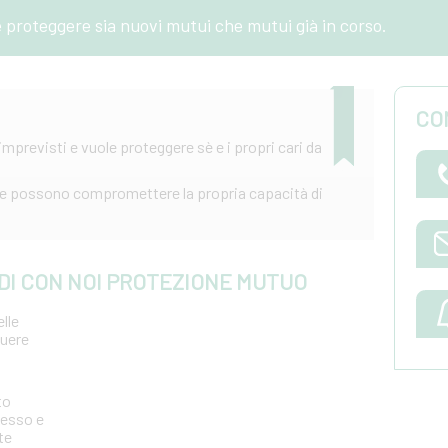
e proteggere sia nuovi mutui che mutui già in corso.
CO
imprevisti e vuole proteggere sè e i propri cari da
 che possono compromettere la propria capacità di
 DI CON NOI PROTEZIONE MUTUO
lle
guere
to
cesso e
te