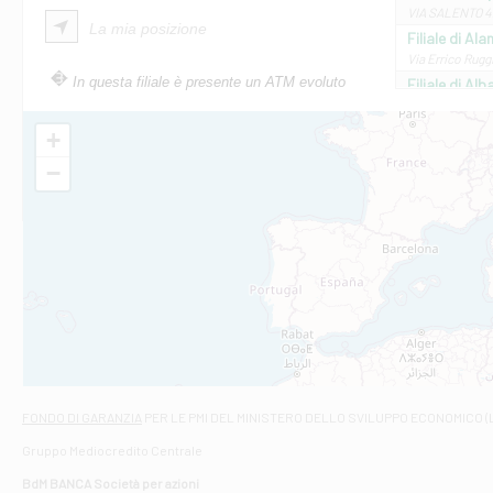
VIA SALENTO 42
La mia posizione
Filiale di Ala
Via Errico Ruggi
In questa filiale è presente un ATM evoluto
Filiale di Al
Via Roma, 13 - 
Filiale di Al
+
VIA VITTORIO V
−
Filiale di Am
STATALE 18/17 
Filiale di An
C.SO VITTORIO 
Filiale di And
VIALE CRISPI 50
Filiale di Ars
Viale San Franc
Filiale di Asc
Via Napoli - As
Filiale di At
FONDO DI GARANZIA
PER LE PMI DEL MINISTERO DELLO SVILUPPO ECONOMICO (
Contrada Piana 
Gruppo Mediocredito Centrale
Filiale di At
Corso Elio Adria
BdM BANCA Società per azioni