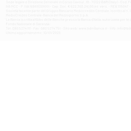
Filiale di Ave
Sede legale e Direzione Generale in Corso Cavour, 19 - 70122 BARI (Italy) - Cod.
IVA MCC - P. IVA 16868201001 - Cap. Soc. € 622.303.241,00 int. vers. - REA 105047 -
VIA PARTENIO 4
Società facente parte del Gruppo Bancario Mediocredito Centrale, iscritto al n. 10
Filiale di Av
MedioCredito Centrale-Banca del Mezzogiorno S.p.A.
La Banca iscritta all'Albo delle Banche presso la Banca d'ltalia, autorizzata per le
VIA F. SAPORITO
Fondo Nazionale di Garanzia.
Filiale di Av
Tel: 080 5274 111 - Fax: 080 5274 751 - Sito web: www.bdmbanca.it - Info: info@b
Piazza Torlonia
Ultimo aggiornamento: 10/01/2023
Filiale di Avi
PIAZZA E. GIAN
Filiale di Bai
VIA G. LIPPIELL
Filiale di Bar
CORSO VITTORIO
Filiale di Ba
VIALE PAPA GIOV
Filiale di Bar
VIA LEMBO 36 C
Filiale di Ba
VIA AMENDOLA 1
Filiale di Ba
VIA FAVIA 3 - Ba
Filiale di Bar
VIALE JAPIGIA 1