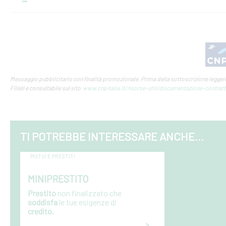
Messaggio pubblicitario con finalità promozionale. Prima della sottoscrizione leggere 
Filiali e consultabile sul sito
www.cnpitalia.it/risorse-utili/documentazione-contratt
TI POTREBBE INTERESSARE ANCHE...
MUTUI E PRESTITI
MINIPRESTITO
Prestito
non finalizzato che
soddisfa
le tue esigenze di
credito.