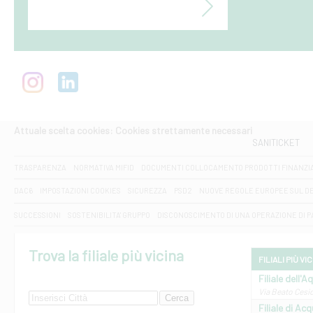
Attuale scelta cookies: Cookies strettamente necessari
SANITICKET
TRASPARENZA
NORMATIVA MIFID
DOCUMENTI COLLOCAMENTO PRODOTTI FINANZI
DAC6
IMPOSTAZIONI COOKIES
SICUREZZA
PSD2
NUOVE REGOLE EUROPEE SUL D
SUCCESSIONI
SOSTENIBILITA' GRUPPO
DISCONOSCIMENTO DI UNA OPERAZIONE DI 
Trova la filiale più vicina
FILIALI PIÙ VI
Filiale dell'A
Via Beato Cesid
Filiale di Ac