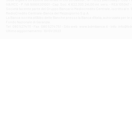
IVA MCC - P. IVA 16868201001 - Cap. Soc. € 622.303.241,00 int. vers. - REA 105047 -
VIA PARTENIO 4
Società facente parte del Gruppo Bancario Mediocredito Centrale, iscritto al n. 10
Filiale di Av
MedioCredito Centrale-Banca del Mezzogiorno S.p.A.
La Banca iscritta all'Albo delle Banche presso la Banca d'ltalia, autorizzata per le
VIA F. SAPORITO
Fondo Nazionale di Garanzia.
Filiale di Av
Tel: 080 5274 111 - Fax: 080 5274 751 - Sito web: www.bdmbanca.it - Info: info@b
Piazza Torlonia
Ultimo aggiornamento: 10/01/2023
Filiale di Avi
PIAZZA E. GIAN
Filiale di Bai
VIA G. LIPPIELL
Filiale di Bar
CORSO VITTORIO
Filiale di Ba
VIALE PAPA GIOV
Filiale di Bar
VIA LEMBO 36 C
Filiale di Ba
VIA AMENDOLA 1
Filiale di Ba
VIA FAVIA 3 - Ba
Filiale di Bar
VIALE JAPIGIA 1