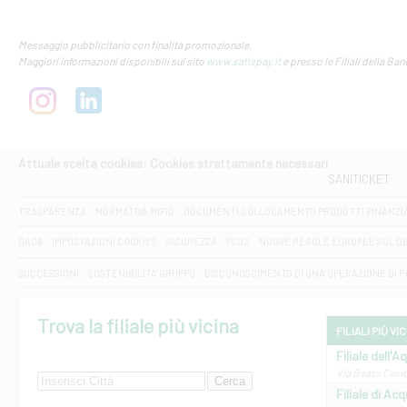
Messaggio pubblicitario con finalità promozionale.
Maggiori informazioni disponibili sul sito
www.satispay.it
e presso le Filiali della Ban
Attuale scelta cookies: Cookies strettamente necessari
SANITICKET
TRASPARENZA
NORMATIVA MIFID
DOCUMENTI COLLOCAMENTO PRODOTTI FINANZI
DAC6
IMPOSTAZIONI COOKIES
SICUREZZA
PSD2
NUOVE REGOLE EUROPEE SUL D
SUCCESSIONI
SOSTENIBILITA' GRUPPO
DISCONOSCIMENTO DI UNA OPERAZIONE DI 
Trova la filiale più vicina
FILIALI PIÙ VI
Filiale dell'A
Via Beato Cesid
Filiale di Ac