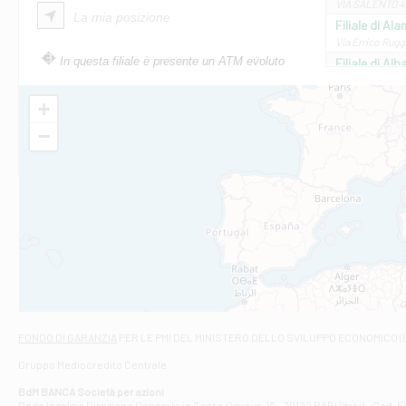
VIA SALENTO 42
La mia posizione
Filiale di Ala
Via Errico Ruggi
In questa filiale è presente un ATM evoluto
Filiale di Al
Via Roma, 13 - 
Filiale di Al
+
VIA VITTORIO V
−
Filiale di Am
STATALE 18/17 
Filiale di An
C.SO VITTORIO 
Filiale di And
VIALE CRISPI 50
Filiale di Ars
Viale San Franc
Filiale di Asc
Via Napoli - As
Filiale di At
FONDO DI GARANZIA
PER LE PMI DEL MINISTERO DELLO SVILUPPO ECONOMICO (
Contrada Piana 
Gruppo Mediocredito Centrale
Filiale di At
Corso Elio Adria
BdM BANCA Società per azioni
Filiale di Ave
Sede legale e Direzione Generale in Corso Cavour, 19 - 70122 BARI (Italy) - Cod.