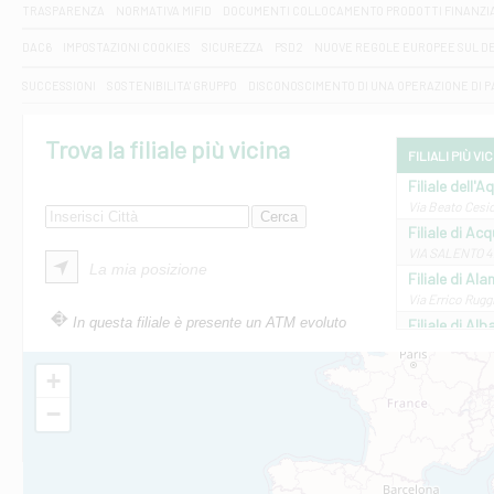
TRASPARENZA
NORMATIVA MIFID
DOCUMENTI COLLOCAMENTO PRODOTTI FINANZI
DAC6
IMPOSTAZIONI COOKIES
SICUREZZA
PSD2
NUOVE REGOLE EUROPEE SUL D
SUCCESSIONI
SOSTENIBILITA' GRUPPO
DISCONOSCIMENTO DI UNA OPERAZIONE DI 
Trova la filiale più vicina
FILIALI PIÙ VI
Filiale dell'A
Via Beato Cesid
Filiale di Ac
VIA SALENTO 42
La mia posizione
Filiale di Ala
Via Errico Ruggi
In questa filiale è presente un ATM evoluto
Filiale di Al
Via Roma, 13 - 
Filiale di Al
+
VIA VITTORIO V
−
Filiale di Am
STATALE 18/17 
Filiale di An
C.SO VITTORIO 