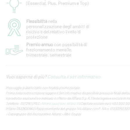
(Essential, Plus, Premium e Top)
Flessibilità
nella
personalizzazione degli ambiti di
rischio e del relativo livello di
protezione
Premio annuo
con possibilità di
frazionamento mensile,
trimestrale, semestrale
Vuoi saperne di più?
Consulta il set informativo
Messaggio pubblicitario con finalità promozionale.
Prima della sottoscrizione leggere il Set informativo disponibile presso le filiali della
Il prodotto assicurativo indicato è offerto da Allianz S.p.A. | Sede legale e sociale in Ita
Telefono: 0272161 | PEC:
Allianz.spa@pec.allianz.it
| Capitale sociale euro 403.000.000 
Milano 0532630963 | Rappresentante del gruppo IVA Allianz con P. IVA n. 01333250320 |
– Capogruppo del Assicurativo Allianz – Albo Gruppi