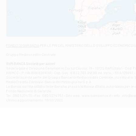
Filiale di And
VIALE CRISPI 50
Filiale di Ars
Viale San Franc
Filiale di Asc
Via Napoli - As
Filiale di At
FONDO DI GARANZIA
PER LE PMI DEL MINISTERO DELLO SVILUPPO ECONOMICO (
Contrada Piana 
Gruppo Mediocredito Centrale
Filiale di At
Corso Elio Adria
BdM BANCA Società per azioni
Filiale di Ave
Sede legale e Direzione Generale in Corso Cavour, 19 - 70122 BARI (Italy) - Cod.
IVA MCC - P. IVA 16868201001 - Cap. Soc. € 622.303.241,00 int. vers. - REA 105047 -
VIA PARTENIO 4
Società facente parte del Gruppo Bancario Mediocredito Centrale, iscritto al n. 10
Filiale di Av
MedioCredito Centrale-Banca del Mezzogiorno S.p.A.
La Banca iscritta all'Albo delle Banche presso la Banca d'ltalia, autorizzata per le
VIA F. SAPORITO
Fondo Nazionale di Garanzia.
Filiale di Av
Tel: 080 5274 111 - Fax: 080 5274 751 - Sito web: www.bdmbanca.it - Info: info@b
Piazza Torlonia
Ultimo aggiornamento: 10/01/2023
Filiale di Avi
PIAZZA E. GIAN
Filiale di Bai
VIA G. LIPPIELL
Filiale di Bar