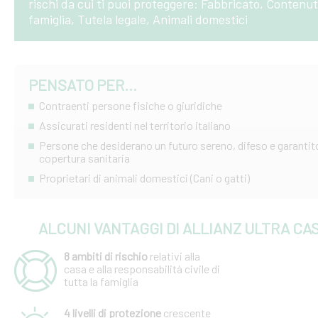
rischi da cui ti puoi proteggere: Fabbricato, Contenut
famiglia, Tutela legale, Animali domestici
PENSATO PER...
Contraenti persone fisiche o giuridiche
Assicurati residenti nel territorio italiano
Persone che desiderano un futuro sereno, difeso e garantit
copertura sanitaria
Proprietari di animali domestici (Cani o gatti)
ALCUNI VANTAGGI DI ALLIANZ ULTRA CA
8 ambiti di rischio
relativi alla
casa e alla responsabilità civile di
tutta la famiglia
4 livelli di protezione
crescente