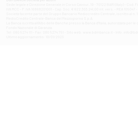
Filiale di Ave
Sede legale e Direzione Generale in Corso Cavour, 19 - 70122 BARI (Italy) - Cod.
IVA MCC - P. IVA 16868201001 - Cap. Soc. € 622.303.241,00 int. vers. - REA 105047 -
VIA PARTENIO 4
Società facente parte del Gruppo Bancario Mediocredito Centrale, iscritto al n. 10
Filiale di Av
MedioCredito Centrale-Banca del Mezzogiorno S.p.A.
La Banca iscritta all'Albo delle Banche presso la Banca d'ltalia, autorizzata per le
VIA F. SAPORITO
Fondo Nazionale di Garanzia.
Filiale di Av
Tel: 080 5274 111 - Fax: 080 5274 751 - Sito web: www.bdmbanca.it - Info: info@b
Piazza Torlonia
Ultimo aggiornamento: 10/01/2023
Filiale di Avi
PIAZZA E. GIAN
Filiale di Bai
VIA G. LIPPIELL
Filiale di Bar
CORSO VITTORIO
Filiale di Ba
VIALE PAPA GIOV
Filiale di Bar
VIA LEMBO 36 C
Filiale di Ba
VIA AMENDOLA 1
Filiale di Ba
VIA FAVIA 3 - Ba
Filiale di Bar