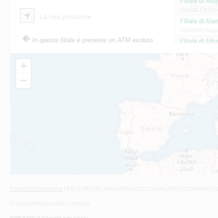
Filiale di Ac
VIA SALENTO 42
La mia posizione
Filiale di Ala
Via Errico Ruggi
In questa filiale è presente un ATM evoluto
Filiale di Al
Via Roma, 13 - 
Filiale di Al
+
VIA VITTORIO V
−
Filiale di Am
STATALE 18/17 
Filiale di An
C.SO VITTORIO 
Filiale di And
VIALE CRISPI 50
Filiale di Ars
Viale San Franc
Filiale di Asc
Via Napoli - As
Filiale di At
FONDO DI GARANZIA
PER LE PMI DEL MINISTERO DELLO SVILUPPO ECONOMICO (
Contrada Piana 
Gruppo Mediocredito Centrale
Filiale di At
Corso Elio Adria
BdM BANCA Società per azioni