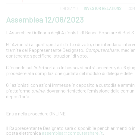
CHI SIAMO
INVESTOR RELATIONS
COM
Assemblea 12/06/2023
L’Assemblea Ordinaria degli Azionisti di Banca Popolare di Bari S.
Gli Azionisti ai quali spetta il diritto di voto, che intendano inte
tramite del Rappresentante Designato,
Computershare
, median
contenente specifiche istruzioni di voto.
Cliccando sul
link
riportato in basso, si potrà accedere, dal 6 gi
procedere alla compilazione guidata del modulo di delega e delle is
Gli azionisti con azioni immesse in deposito a custodia e ammini
piattaforma
online
, dovranno richiedere l’emissione della comu
depositaria.
Entra nella procedura ONLINE
Il Rappresentante Designato sarà disponibile per chiarimenti o in
posta elettronica
assemblea@computershare.it
.