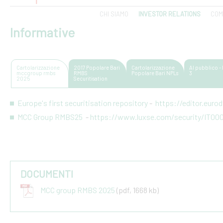
CHI SIAMO
INVESTOR RELATIONS
COM
Informative
Cartolarizzazione
2017 Popolare Bari
Cartolarizzazione
Al pubblico - 
mccgroup rmbs
RMBS
Popolare Bari NPLs
3
2025
Securitisation
Europe's first securitisation repository
-
https://editor.eur
MCC Group RMBS25
-
https://www.luxse.com/security/IT00
DOCUMENTI
MCC group RMBS 2025
(pdf, 1668 kb)