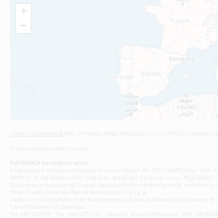
Filiale di Al
+
VIA VITTORIO V
−
Filiale di Am
STATALE 18/17 
Filiale di An
C.SO VITTORIO 
Filiale di And
VIALE CRISPI 50
Filiale di Ars
Viale San Franc
Filiale di Asc
Via Napoli - As
Filiale di At
FONDO DI GARANZIA
PER LE PMI DEL MINISTERO DELLO SVILUPPO ECONOMICO (
Contrada Piana 
Gruppo Mediocredito Centrale
Filiale di At
Corso Elio Adria
BdM BANCA Società per azioni
Filiale di Ave
Sede legale e Direzione Generale in Corso Cavour, 19 - 70122 BARI (Italy) - Cod.
IVA MCC - P. IVA 16868201001 - Cap. Soc. € 622.303.241,00 int. vers. - REA 105047 -
VIA PARTENIO 4
Società facente parte del Gruppo Bancario Mediocredito Centrale, iscritto al n. 10
Filiale di Av
MedioCredito Centrale-Banca del Mezzogiorno S.p.A.
La Banca iscritta all'Albo delle Banche presso la Banca d'ltalia, autorizzata per le
VIA F. SAPORITO
Fondo Nazionale di Garanzia.
Filiale di Av
Tel: 080 5274 111 - Fax: 080 5274 751 - Sito web: www.bdmbanca.it - Info: info@b