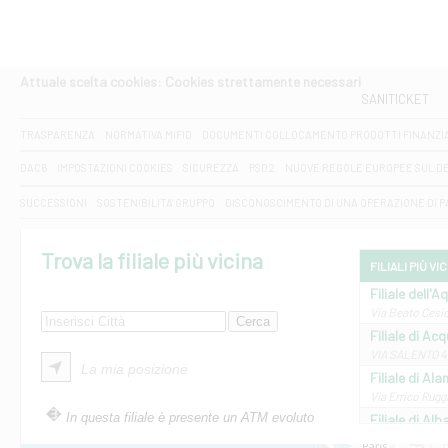
Attuale scelta cookies: Cookies strettamente necessari
SANITICKET
TRASPARENZA
NORMATIVA MIFID
DOCUMENTI COLLOCAMENTO PRODOTTI FINANZI
DAC6
IMPOSTAZIONI COOKIES
SICUREZZA
PSD2
NUOVE REGOLE EUROPEE SUL D
SUCCESSIONI
SOSTENIBILITA' GRUPPO
DISCONOSCIMENTO DI UNA OPERAZIONE DI 
Trova la filiale più vicina
FILIALI PIÙ VI
Filiale dell'A
Via Beato Cesid
Filiale di Ac
VIA SALENTO 42
La mia posizione
Filiale di Ala
Via Errico Ruggi
In questa filiale è presente un ATM evoluto
Filiale di Al
Via Roma, 13 - 