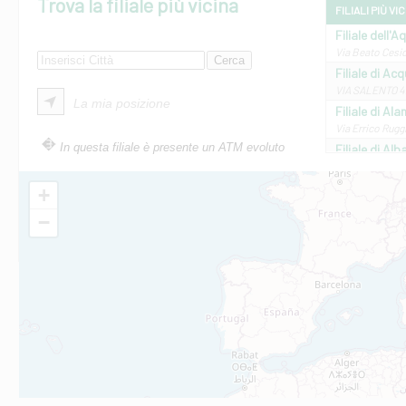
Trova la filiale più vicina
FILIALI PIÙ VI
Filiale dell'A
Via Beato Cesid
Filiale di Ac
VIA SALENTO 42
La mia posizione
Filiale di Ala
Via Errico Ruggi
In questa filiale è presente un ATM evoluto
Filiale di Al
Via Roma, 13 - 
Filiale di Al
+
VIA VITTORIO V
−
Filiale di Am
STATALE 18/17 
Filiale di An
C.SO VITTORIO 
Filiale di And
VIALE CRISPI 50
Filiale di Ars
Viale San Franc
Filiale di Asc
Via Napoli - As