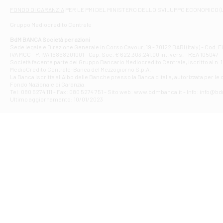
Filiale di At
FONDO DI GARANZIA
PER LE PMI DEL MINISTERO DELLO SVILUPPO ECONOMICO (
Contrada Piana 
Gruppo Mediocredito Centrale
Filiale di At
Corso Elio Adria
BdM BANCA Società per azioni
Filiale di Ave
Sede legale e Direzione Generale in Corso Cavour, 19 - 70122 BARI (Italy) - Cod.
IVA MCC - P. IVA 16868201001 - Cap. Soc. € 622.303.241,00 int. vers. - REA 105047 -
VIA PARTENIO 4
Società facente parte del Gruppo Bancario Mediocredito Centrale, iscritto al n. 10
Filiale di Av
MedioCredito Centrale-Banca del Mezzogiorno S.p.A.
La Banca iscritta all'Albo delle Banche presso la Banca d'ltalia, autorizzata per le
VIA F. SAPORITO
Fondo Nazionale di Garanzia.
Filiale di Av
Tel: 080 5274 111 - Fax: 080 5274 751 - Sito web: www.bdmbanca.it - Info: info@b
Piazza Torlonia
Ultimo aggiornamento: 10/01/2023
Filiale di Avi
PIAZZA E. GIAN
Filiale di Bai
VIA G. LIPPIELL
Filiale di Bar
CORSO VITTORIO
Filiale di Ba
VIALE PAPA GIOV
Filiale di Bar
VIA LEMBO 36 C
Filiale di Ba