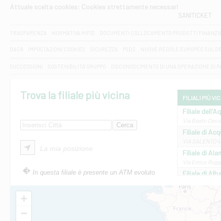
Attuale scelta cookies: Cookies strettamente necessari
SANITICKET
TRASPARENZA
NORMATIVA MIFID
DOCUMENTI COLLOCAMENTO PRODOTTI FINANZI
DAC6
IMPOSTAZIONI COOKIES
SICUREZZA
PSD2
NUOVE REGOLE EUROPEE SUL D
SUCCESSIONI
SOSTENIBILITA' GRUPPO
DISCONOSCIMENTO DI UNA OPERAZIONE DI 
Trova la filiale più vicina
FILIALI PIÙ VI
Filiale dell'A
Via Beato Cesid
Filiale di Ac
VIA SALENTO 42
La mia posizione
Filiale di Ala
Via Errico Ruggi
In questa filiale è presente un ATM evoluto
Filiale di Al
Via Roma, 13 - 
Filiale di Al
+
VIA VITTORIO V
−
Filiale di Am