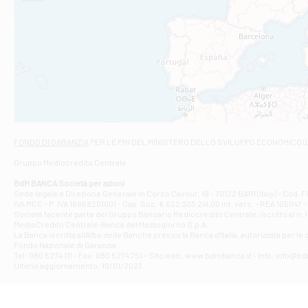
STATALE 18/17 
Filiale di An
C.SO VITTORIO 
Filiale di And
VIALE CRISPI 50
Filiale di Ars
Viale San Franc
Filiale di Asc
Via Napoli - As
Filiale di At
FONDO DI GARANZIA
PER LE PMI DEL MINISTERO DELLO SVILUPPO ECONOMICO (
Contrada Piana 
Gruppo Mediocredito Centrale
Filiale di At
Corso Elio Adria
BdM BANCA Società per azioni
Filiale di Ave
Sede legale e Direzione Generale in Corso Cavour, 19 - 70122 BARI (Italy) - Cod.
IVA MCC - P. IVA 16868201001 - Cap. Soc. € 622.303.241,00 int. vers. - REA 105047 -
VIA PARTENIO 4
Società facente parte del Gruppo Bancario Mediocredito Centrale, iscritto al n. 10
Filiale di Av
MedioCredito Centrale-Banca del Mezzogiorno S.p.A.
La Banca iscritta all'Albo delle Banche presso la Banca d'ltalia, autorizzata per le
VIA F. SAPORITO
Fondo Nazionale di Garanzia.
Filiale di Av
Tel: 080 5274 111 - Fax: 080 5274 751 - Sito web: www.bdmbanca.it - Info: info@b
Piazza Torlonia
Ultimo aggiornamento: 10/01/2023
Filiale di Avi
PIAZZA E. GIAN