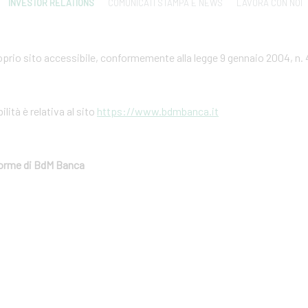
INVESTOR RELATIONS
COMUNICATI STAMPA E NEWS
LAVORA CON NOI
prio sito accessibile, conformemente alla legge 9 gennaio 2004, n. 
ilità è relativa al sito
https://www.bdmbanca.it
aforme di BdM Banca