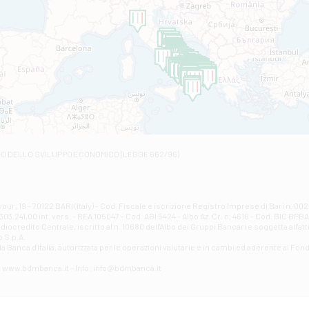
Filiale di Amantea
STATALE 18/17 - Amantea
Filiale di Andretta
C.SO VITTORIO VENETO 8 - Andretta
Filiale di Andria 1 - Crispi
VIALE CRISPI 50/A - Andria
Filiale di Arsita
Viale San Francesco 6/b - Arsita
Filiale di Ascoli Piceno
Via Napoli - Ascoli Piceno
Filiale di Atessa
RO DELLO SVILUPPO ECONOMICO (LEGGE 662/96)
Contrada Piana La Fara - Via per Piazzano snc - Atessa
Filiale di Atri - Corso Adriano
Corso Elio Adriano, 1 - Atri
Filiale di Avellino - Partenio
ur, 19 - 70122 BARI (Italy) - Cod. Fiscale e iscrizione Registro Imprese di Bari n. 
03.241,00 int. vers. - REA 105047 - Cod. ABI 5424 - Albo Az. Cr. n. 4616 - Cod. BIC BPB
VIA PARTENIO 48 - Avellino
credito Centrale, iscritto al n. 10680 dell'Albo dei Gruppi Bancari e soggetta all'att
Filiale di Aversa
 S.p.A.
a Banca d'ltalia, autorizzata per le operazioni valutarie e in cambi ed aderente al Fond
VIA F. SAPORITO, 27/A - Aversa
Filiale di Avezzano - Piazza Torlonia
eb: www.bdmbanca.it - Info: info@bdmbanca.it
Piazza Torlonia - Avezzano
Filiale di Avigliano
PIAZZA E. GIANTURCO 49 - Avigliano