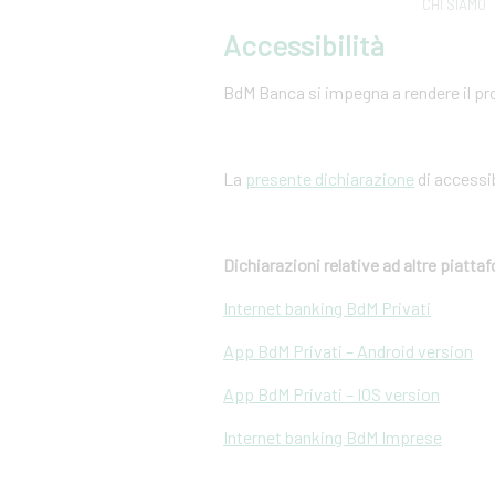
CHI SIAMO
Accessibilità
BdM Banca si impegna a rendere il pro
La
presente dichiarazione
di accessib
Dichiarazioni relative ad altre piatt
Internet banking BdM Privati
App BdM Privati – Android version
App BdM Privati – IOS version
Internet banking BdM Imprese