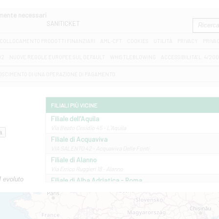
amente necessari
SANITICKET
COLLOCAMENTO PRODOTTI FINANZIARI
AML-CFT
COOKIES
UTILITÀ
PRIVACY
PRIVA
D2
NUOVE REGOLE EUROPEE SUL DEFAULT
WHISTLEBLOWING
ACCESSIBILITA' L. 4/20
OSCIMENTO DI UNA OPERAZIONE DI PAGAMENTO
FILIALI PIÙ VICINE
Filiale dell'Aquila
Via Beato Cesidio 45 - L'Aquila
Filiale di Acquaviva
VIA SALENTO 42 - Acquaviva Delle Fonti
Filiale di Alanno
Via Errico Ruggieri 18 - Alanno
M evoluto
Filiale di Alba Adriatica - Roma
Via Roma, 13 - Alba Adriatica
Filiale di Altamura
VIA VITTORIO VENETO 79/81 A - Altamura