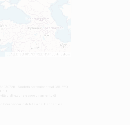
LEAFLET
| ©
OPENSTREETMAP
contributors
00254030729 - Società partecipante al GRUPPO
AlT3B.
ività di direzione e coordinamento di
o Interbancario di Tutela dei Depositi e al