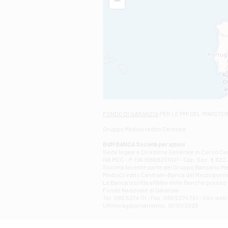
−
FONDO DI GARANZIA
PER LE PMI DEL MINISTE
Gruppo Mediocredito Centrale
BdM BANCA Società per azioni
Sede legale e Direzione Generale in Corso Cavo
IVA MCC - P. IVA 16868201001 - Cap. Soc. € 622.3
Società facente parte del Gruppo Bancario Medio
MedioCredito Centrale-Banca del Mezzogiorno
La Banca iscritta all'Albo delle Banche presso l
Fondo Nazionale di Garanzia.
Tel: 080 5274 111 - Fax: 080 5274 751 - Sito w
Ultimo aggiornamento: 10/01/2023