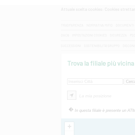
Attuale scelta cookies: Cookies strett
CERCA
TRASPARENZA
NORMATIVA MIFID
DOCUMENTI 
DAC6
IMPOSTAZIONI COOKIES
SICUREZZA
PS
SUCCESSIONI
SOSTENIBILITA' GRUPPO
DISCON
Trova la filiale più vicina
La mia posizione
In questa filiale è presente un AT
+