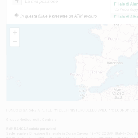
La mia posizione
Filiale di Ala
Via Errico Ruggi
In questa filiale è presente un ATM evoluto
Filiale di Al
Via Roma, 13 - 
Filiale di Al
+
VIA VITTORIO V
−
Filiale di Am
STATALE 18/17 
Filiale di An
C.SO VITTORIO 
Filiale di And
VIALE CRISPI 50
Filiale di Ars
Viale San Franc
Filiale di Asc
Via Napoli - As
Filiale di At
FONDO DI GARANZIA
PER LE PMI DEL MINISTERO DELLO SVILUPPO ECONOMICO (
Contrada Piana 
Gruppo Mediocredito Centrale
Filiale di At
Corso Elio Adria
BdM BANCA Società per azioni
Filiale di Ave
Sede legale e Direzione Generale in Corso Cavour, 19 - 70122 BARI (Italy) - Cod.
IVA MCC - P. IVA 16868201001 - Cap. Soc. € 622.303.241,00 int. vers. - REA 105047 -