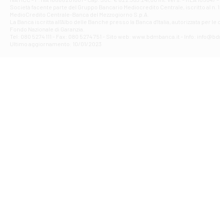
VIA PARTENIO 4
Società facente parte del Gruppo Bancario Mediocredito Centrale, iscritto al n. 10
Filiale di Av
MedioCredito Centrale-Banca del Mezzogiorno S.p.A.
La Banca iscritta all'Albo delle Banche presso la Banca d'ltalia, autorizzata per le
VIA F. SAPORITO
Fondo Nazionale di Garanzia.
Filiale di Av
Tel: 080 5274 111 - Fax: 080 5274 751 - Sito web: www.bdmbanca.it - Info: info@b
Piazza Torlonia
Ultimo aggiornamento: 10/01/2023
Filiale di Avi
PIAZZA E. GIAN
Filiale di Bai
VIA G. LIPPIELL
Filiale di Bar
CORSO VITTORIO
Filiale di Ba
VIALE PAPA GIOV
Filiale di Bar
VIA LEMBO 36 C
Filiale di Ba
VIA AMENDOLA 1
Filiale di Ba
VIA FAVIA 3 - Ba
Filiale di Bar
VIALE JAPIGIA 1
Filiale di Bar