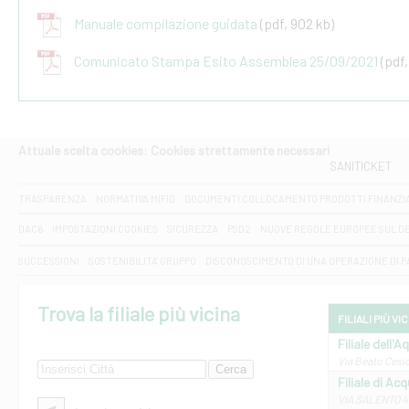
Manuale compilazione guidata
(pdf, 902 kb)
Comunicato Stampa Esito Assemblea 25/09/2021
(pdf,
Attuale scelta cookies: Cookies strettamente necessari
SANITICKET
TRASPARENZA
NORMATIVA MIFID
DOCUMENTI COLLOCAMENTO PRODOTTI FINANZI
DAC6
IMPOSTAZIONI COOKIES
SICUREZZA
PSD2
NUOVE REGOLE EUROPEE SUL D
SUCCESSIONI
SOSTENIBILITA' GRUPPO
DISCONOSCIMENTO DI UNA OPERAZIONE DI 
Trova la filiale più vicina
FILIALI PIÙ VI
Filiale dell'A
Via Beato Cesid
Filiale di Ac
VIA SALENTO 42