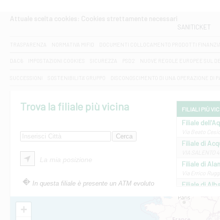
Attuale scelta cookies: Cookies strettamente necessari
SANITICKET
TRASPARENZA
NORMATIVA MIFID
DOCUMENTI COLLOCAMENTO PRODOTTI FINANZI
DAC6
IMPOSTAZIONI COOKIES
SICUREZZA
PSD2
NUOVE REGOLE EUROPEE SUL D
SUCCESSIONI
SOSTENIBILITA' GRUPPO
DISCONOSCIMENTO DI UNA OPERAZIONE DI 
Trova la filiale più vicina
FILIALI PIÙ VI
Filiale dell'A
Via Beato Cesid
Filiale di Ac
VIA SALENTO 42
La mia posizione
Filiale di Ala
Via Errico Ruggi
In questa filiale è presente un ATM evoluto
Filiale di Al
Via Roma, 13 - 
Filiale di Al
+
VIA VITTORIO V