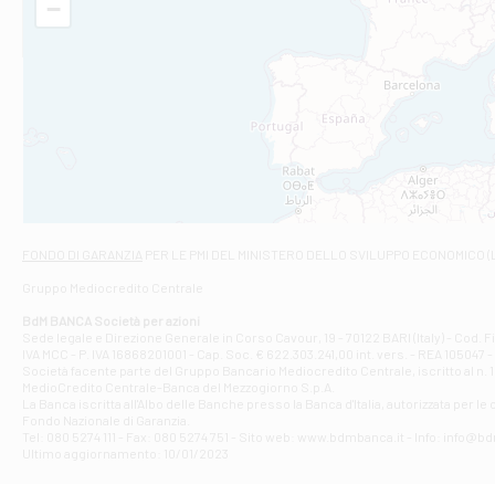
−
Filiale di Am
STATALE 18/17 
Filiale di An
C.SO VITTORIO 
Filiale di And
VIALE CRISPI 50
Filiale di Ars
Viale San Franc
Filiale di Asc
Via Napoli - As
Filiale di At
FONDO DI GARANZIA
PER LE PMI DEL MINISTERO DELLO SVILUPPO ECONOMICO (
Contrada Piana 
Gruppo Mediocredito Centrale
Filiale di At
Corso Elio Adria
BdM BANCA Società per azioni
Filiale di Ave
Sede legale e Direzione Generale in Corso Cavour, 19 - 70122 BARI (Italy) - Cod.
IVA MCC - P. IVA 16868201001 - Cap. Soc. € 622.303.241,00 int. vers. - REA 105047 -
VIA PARTENIO 4
Società facente parte del Gruppo Bancario Mediocredito Centrale, iscritto al n. 10
Filiale di Av
MedioCredito Centrale-Banca del Mezzogiorno S.p.A.
La Banca iscritta all'Albo delle Banche presso la Banca d'ltalia, autorizzata per le
VIA F. SAPORITO
Fondo Nazionale di Garanzia.
Filiale di Av
Tel: 080 5274 111 - Fax: 080 5274 751 - Sito web: www.bdmbanca.it - Info: info@b
Piazza Torlonia
Ultimo aggiornamento: 10/01/2023
Filiale di Avi