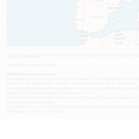
Filiale di An
C.SO VITTORIO 
Filiale di And
VIALE CRISPI 50
Filiale di Ars
Viale San Franc
Filiale di Asc
Via Napoli - As
Filiale di At
FONDO DI GARANZIA
PER LE PMI DEL MINISTERO DELLO SVILUPPO ECONOMICO (
Contrada Piana 
Gruppo Mediocredito Centrale
Filiale di At
Corso Elio Adria
BdM BANCA Società per azioni
Filiale di Ave
Sede legale e Direzione Generale in Corso Cavour, 19 - 70122 BARI (Italy) - Cod.
IVA MCC - P. IVA 16868201001 - Cap. Soc. € 622.303.241,00 int. vers. - REA 105047 -
VIA PARTENIO 4
Società facente parte del Gruppo Bancario Mediocredito Centrale, iscritto al n. 10
Filiale di Av
MedioCredito Centrale-Banca del Mezzogiorno S.p.A.
La Banca iscritta all'Albo delle Banche presso la Banca d'ltalia, autorizzata per le
VIA F. SAPORITO
Fondo Nazionale di Garanzia.
Filiale di Av
Tel: 080 5274 111 - Fax: 080 5274 751 - Sito web: www.bdmbanca.it - Info: info@b
Piazza Torlonia
Ultimo aggiornamento: 10/01/2023
Filiale di Avi
PIAZZA E. GIAN
Filiale di Bai
VIA G. LIPPIELL