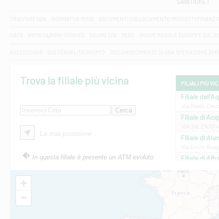
SANITICKET
TRASPARENZA
NORMATIVA MIFID
DOCUMENTI COLLOCAMENTO PRODOTTI FINANZI
DAC6
IMPOSTAZIONI COOKIES
SICUREZZA
PSD2
NUOVE REGOLE EUROPEE SUL D
SUCCESSIONI
SOSTENIBILITA' GRUPPO
DISCONOSCIMENTO DI UNA OPERAZIONE DI 
Trova la filiale più vicina
FILIALI PIÙ VI
Filiale dell'A
Via Beato Cesid
Filiale di Ac
VIA SALENTO 42
La mia posizione
Filiale di Ala
Via Errico Ruggi
In questa filiale è presente un ATM evoluto
Filiale di Al
Via Roma, 13 - 
Filiale di Al
+
VIA VITTORIO V
−
Filiale di Am
STATALE 18/17 