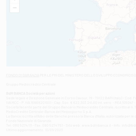
VIA VITTORIO V
−
Filiale di Am
STATALE 18/17 
Filiale di An
C.SO VITTORIO 
Filiale di And
VIALE CRISPI 50
Filiale di Ars
Viale San Franc
Filiale di Asc
Via Napoli - As
Filiale di At
FONDO DI GARANZIA
PER LE PMI DEL MINISTERO DELLO SVILUPPO ECONOMICO (
Contrada Piana 
Gruppo Mediocredito Centrale
Filiale di At
Corso Elio Adria
BdM BANCA Società per azioni
Filiale di Ave
Sede legale e Direzione Generale in Corso Cavour, 19 - 70122 BARI (Italy) - Cod.
IVA MCC - P. IVA 16868201001 - Cap. Soc. € 622.303.241,00 int. vers. - REA 105047 -
VIA PARTENIO 4
Società facente parte del Gruppo Bancario Mediocredito Centrale, iscritto al n. 10
Filiale di Av
MedioCredito Centrale-Banca del Mezzogiorno S.p.A.
La Banca iscritta all'Albo delle Banche presso la Banca d'ltalia, autorizzata per le
VIA F. SAPORITO
Fondo Nazionale di Garanzia.
Filiale di Av
Tel: 080 5274 111 - Fax: 080 5274 751 - Sito web: www.bdmbanca.it - Info: info@b
Piazza Torlonia
Ultimo aggiornamento: 10/01/2023