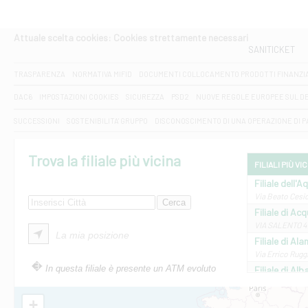
Attuale scelta cookies: Cookies strettamente necessari
SANITICKET
TRASPARENZA
NORMATIVA MIFID
DOCUMENTI COLLOCAMENTO PRODOTTI FINANZI
DAC6
IMPOSTAZIONI COOKIES
SICUREZZA
PSD2
NUOVE REGOLE EUROPEE SUL D
SUCCESSIONI
SOSTENIBILITA' GRUPPO
DISCONOSCIMENTO DI UNA OPERAZIONE DI 
Trova la filiale più vicina
FILIALI PIÙ VI
Filiale dell'A
Via Beato Cesid
Filiale di Ac
VIA SALENTO 42
La mia posizione
Filiale di Ala
Via Errico Ruggi
In questa filiale è presente un ATM evoluto
Filiale di Al
Via Roma, 13 - 
Filiale di Al
+