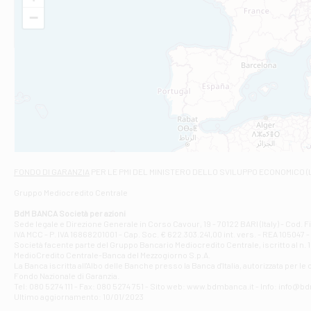
VIA VITTORIO V
−
Filiale di Am
STATALE 18/17 
Filiale di An
C.SO VITTORIO 
Filiale di And
VIALE CRISPI 50
Filiale di Ars
Viale San Franc
Filiale di Asc
Via Napoli - As
Filiale di At
FONDO DI GARANZIA
PER LE PMI DEL MINISTERO DELLO SVILUPPO ECONOMICO (
Contrada Piana 
Gruppo Mediocredito Centrale
Filiale di At
Corso Elio Adria
BdM BANCA Società per azioni
Filiale di Ave
Sede legale e Direzione Generale in Corso Cavour, 19 - 70122 BARI (Italy) - Cod.
IVA MCC - P. IVA 16868201001 - Cap. Soc. € 622.303.241,00 int. vers. - REA 105047 -
VIA PARTENIO 4
Società facente parte del Gruppo Bancario Mediocredito Centrale, iscritto al n. 10
Filiale di Av
MedioCredito Centrale-Banca del Mezzogiorno S.p.A.
La Banca iscritta all'Albo delle Banche presso la Banca d'ltalia, autorizzata per le
VIA F. SAPORITO
Fondo Nazionale di Garanzia.
Filiale di Av
Tel: 080 5274 111 - Fax: 080 5274 751 - Sito web: www.bdmbanca.it - Info: info@b
Piazza Torlonia
Ultimo aggiornamento: 10/01/2023