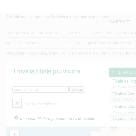
Attuale scelta cookies: Cookies strettamente necessari
SANITICKET
TRASPARENZA
NORMATIVA MIFID
DOCUMENTI COLLOCAMENTO PRODOTTI FINANZI
DAC6
IMPOSTAZIONI COOKIES
SICUREZZA
PSD2
NUOVE REGOLE EUROPEE SUL D
SUCCESSIONI
SOSTENIBILITA' GRUPPO
DISCONOSCIMENTO DI UNA OPERAZIONE DI 
Trova la filiale più vicina
FILIALI PIÙ VI
Filiale dell'A
Via Beato Cesid
Filiale di Ac
VIA SALENTO 42
La mia posizione
Filiale di Ala
Via Errico Ruggi
In questa filiale è presente un ATM evoluto
Filiale di Al
Via Roma, 13 - 
Filiale di Al
+