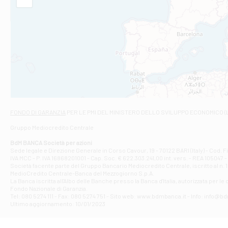
Filiale di Am
STATALE 18/17 
Filiale di An
C.SO VITTORIO 
Filiale di And
VIALE CRISPI 50
Filiale di Ars
Viale San Franc
Filiale di Asc
Via Napoli - As
Filiale di At
FONDO DI GARANZIA
PER LE PMI DEL MINISTERO DELLO SVILUPPO ECONOMICO (
Contrada Piana 
Gruppo Mediocredito Centrale
Filiale di At
Corso Elio Adria
BdM BANCA Società per azioni
Filiale di Ave
Sede legale e Direzione Generale in Corso Cavour, 19 - 70122 BARI (Italy) - Cod.
IVA MCC - P. IVA 16868201001 - Cap. Soc. € 622.303.241,00 int. vers. - REA 105047 -
VIA PARTENIO 4
Società facente parte del Gruppo Bancario Mediocredito Centrale, iscritto al n. 10
Filiale di Av
MedioCredito Centrale-Banca del Mezzogiorno S.p.A.
La Banca iscritta all'Albo delle Banche presso la Banca d'ltalia, autorizzata per le
VIA F. SAPORITO
Fondo Nazionale di Garanzia.
Filiale di Av
Tel: 080 5274 111 - Fax: 080 5274 751 - Sito web: www.bdmbanca.it - Info: info@b
Piazza Torlonia
Ultimo aggiornamento: 10/01/2023
Filiale di Avi
PIAZZA E. GIAN