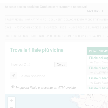
Attuale scelta cookies: Cookies strettamente necessari
SANITICKET
TRASPARENZA
NORMATIVA MIFID
DOCUMENTI COLLOCAMENTO PRODOTTI FINANZI
DAC6
IMPOSTAZIONI COOKIES
SICUREZZA
PSD2
NUOVE REGOLE EUROPEE SUL D
SUCCESSIONI
SOSTENIBILITA' GRUPPO
DISCONOSCIMENTO DI UNA OPERAZIONE DI 
Trova la filiale più vicina
FILIALI PIÙ VI
Filiale dell'A
Via Beato Cesid
Filiale di Ac
VIA SALENTO 42
La mia posizione
Filiale di Ala
Via Errico Ruggi
In questa filiale è presente un ATM evoluto
Filiale di Al
Via Roma, 13 - 
Filiale di Al
+
VIA VITTORIO V
−