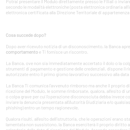
Potrai presentare il Modulo direttamente presso le Filiali o invi
secondo le modalità elettroniche (posta elettronica ordinaria all’i
elettronica certificata alla Direzione Territoriale di appartenenza 
Cosa succede dopo?
Dopo aver ricevuto notizia di un disconoscimento, la Banca apre 
comportamento
e Ti fornisce un riscontro.
La Banca, ove non sia immediatamente accertato il dolo o la colpa 
strumenti di pagamento e gestione delle credenziali, dispone il
autorizzate entro il primo giorno lavorativo successivo alla data 
La Banca Ti comunica l’avvenuto rimborso ma anche il proprio dirit
ricezione del Modulo, le somme rimborsate, qualora, all’esito di 
o colpa grave per cui l’operazione disconosciuta debba invece con
inviare la denuncia presentata all’Autorità Giudiziaria e/o qualsias
phishing) entro un tempo ragionevole.
Qualora risulti, all’esito dell’istruttoria, che le operazioni erano
lamentata non sussistono, la Banca eserciterà il proprio diritto ad
calendario dalla data di ricezione del Modulo, facendo precedere 