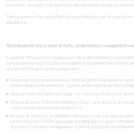
riscontro, secondo l’iter descritto nel paragrafo “Cosa succede d
Tieni presente che sarà effettuato un rimborso per le operazion
alla Banca.
Ricorda anche che in caso di furto, smarrimento o pagamenti no
In queste fattispecie è necessario, oltre alla tempestiva comuni
operazioni non autorizzate, richiedere la sospensione temporanea o
usa per effettuare i propri pagamenti:
Sospendi temporaneamente o blocca definitivamente la carta: s
stata rubata o hai smarrito, oppure se hai subito un furto di dat
Blocca l’internet banking o l’app: se ti accorgi di non aver a
Blocca la carta, l’internet banking e l’app: se ti accorgi di non 
conto come ad esempio un bonifico;
In caso di ricezione di addebiti non autorizzati per operazioni
(domiciliazioni/SDD) e già eseguite dalla Banca, puoi richieder
tuo conto corrente rivolgendoti, il prima possibile, direttamente 