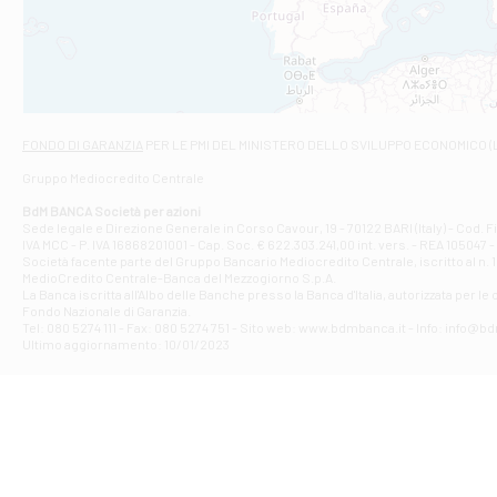
VIALE CRISPI 50
Filiale di Ars
Viale San Franc
Filiale di Asc
Via Napoli - As
Filiale di At
FONDO DI GARANZIA
PER LE PMI DEL MINISTERO DELLO SVILUPPO ECONOMICO (
Contrada Piana 
Gruppo Mediocredito Centrale
Filiale di At
Corso Elio Adria
BdM BANCA Società per azioni
Filiale di Ave
Sede legale e Direzione Generale in Corso Cavour, 19 - 70122 BARI (Italy) - Cod.
IVA MCC - P. IVA 16868201001 - Cap. Soc. € 622.303.241,00 int. vers. - REA 105047 -
VIA PARTENIO 4
Società facente parte del Gruppo Bancario Mediocredito Centrale, iscritto al n. 10
Filiale di Av
MedioCredito Centrale-Banca del Mezzogiorno S.p.A.
La Banca iscritta all'Albo delle Banche presso la Banca d'ltalia, autorizzata per le
VIA F. SAPORITO
Fondo Nazionale di Garanzia.
Filiale di Av
Tel: 080 5274 111 - Fax: 080 5274 751 - Sito web: www.bdmbanca.it - Info: info@b
Piazza Torlonia
Ultimo aggiornamento: 10/01/2023
Filiale di Avi
PIAZZA E. GIAN
Filiale di Bai
VIA G. LIPPIELL
Filiale di Bar
CORSO VITTORIO