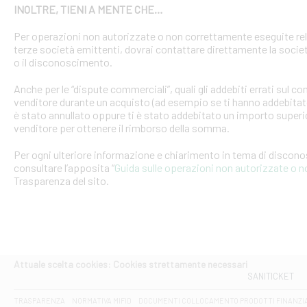
INOLTRE, TIENI A MENTE CHE…
Per operazioni non autorizzate o non correttamente eseguite rel
terze società emittenti, dovrai contattare direttamente la soci
o il disconoscimento.
Anche per le “dispute commerciali”, quali gli addebiti errati sul 
venditore durante un acquisto (ad esempio se ti hanno addebitato
è stato annullato oppure ti è stato addebitato un importo superio
venditore per ottenere il rimborso della somma.
Per ogni ulteriore informazione e chiarimento in tema di discon
consultare l’apposita “
Guida sulle operazioni non autorizzate o 
Trasparenza del sito.
Attuale scelta cookies: Cookies strettamente necessari
SANITICKET
TRASPARENZA
NORMATIVA MIFID
DOCUMENTI COLLOCAMENTO PRODOTTI FINANZI