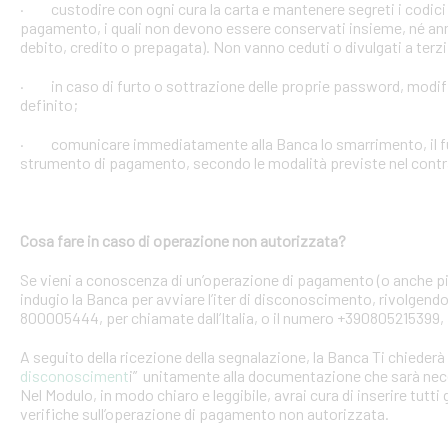
· custodire con ogni cura la carta e mantenere segreti i codici 
pagamento, i quali non devono essere conservati insieme, né anno
debito, credito o prepagata). Non vanno ceduti o divulgati a terzi
· in caso di furto o sottrazione delle proprie password, mod
definito;
· comunicare immediatamente alla Banca lo smarrimento, il furt
strumento di pagamento, secondo le modalità previste nel contra
Cosa fare in caso di operazione non autorizzata?
Se vieni a conoscenza di un’operazione di pagamento (o anche pi
indugio la Banca per avviare l’iter di disconoscimento, rivolgendoT
800005444, per chiamate dall’Italia, o il numero +390805215399, 
A seguito della ricezione della segnalazione, la Banca Ti chiederà 
disconosciment
i” unitamente alla documentazione che sarà nece
Nel Modulo, in modo chiaro e leggibile, avrai cura di inserire tutti 
verifiche sull’operazione di pagamento non autorizzata.