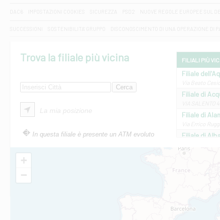
DAC6
IMPOSTAZIONI COOKIES
SICUREZZA
PSD2
NUOVE REGOLE EUROPEE SUL D
SUCCESSIONI
SOSTENIBILITA' GRUPPO
DISCONOSCIMENTO DI UNA OPERAZIONE DI 
Trova la filiale più vicina
FILIALI PIÙ VI
Filiale dell'A
Via Beato Cesid
Filiale di Ac
VIA SALENTO 42
La mia posizione
Filiale di Ala
Via Errico Ruggi
In questa filiale è presente un ATM evoluto
Filiale di Al
Via Roma, 13 - 
Filiale di Al
+
VIA VITTORIO V
−
Filiale di Am
STATALE 18/17 
Filiale di An
C.SO VITTORIO 
Filiale di And