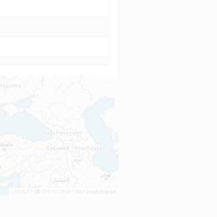
LEAFLET
| ©
OPENSTREETMAP
contributors