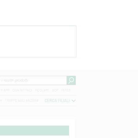
CY APP
CONTATTACI
RECLAMI
ACF
FATCA
CERCA FILIALI
04
TRUFFE AGLI ANZIANI