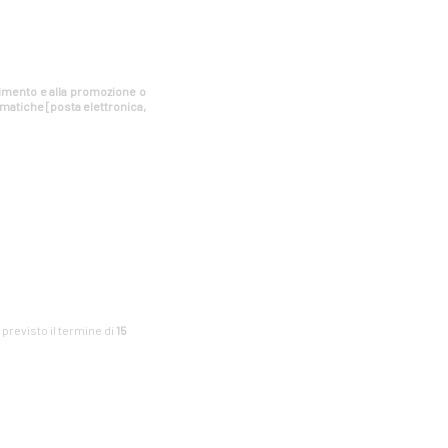
estimento e alla promozione o
rmatiche [posta elettronica,
è previsto il termine di
15