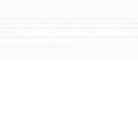
Filiale di Atri - Corso Adriano
Corso Elio Adriano, 1 - Atri
Filiale di Avellino - Partenio
ur, 19 - 70122 BARI (Italy) - Cod. Fiscale e iscrizione Registro Imprese di Bari n. 
03.241,00 int. vers. - REA 105047 - Cod. ABI 5424 - Albo Az. Cr. n. 4616 - Cod. BIC BPB
VIA PARTENIO 48 - Avellino
credito Centrale, iscritto al n. 10680 dell'Albo dei Gruppi Bancari e soggetta all'att
Filiale di Aversa
 S.p.A.
a Banca d'ltalia, autorizzata per le operazioni valutarie e in cambi ed aderente al Fond
VIA F. SAPORITO, 27/A - Aversa
Filiale di Avezzano - Piazza Torlonia
eb: www.bdmbanca.it - Info: info@bdmbanca.it
Piazza Torlonia - Avezzano
Filiale di Avigliano
PIAZZA E. GIANTURCO 49 - Avigliano
Filiale di Baiano
VIA G. LIPPIELLO 33 - Baiano
Filiale di Bari - Corso Vittorio Emanuele II
CORSO VITTORIO EMANUELE II, 86 - Bari
Filiale di Bari 10 - Papa Giovanni
VIALE PAPA GIOVANNI XXIII 131 - Bari
Filiale di Bari 11 - Lembo
VIA LEMBO 36 C/H - Bari
Filiale di Bari 2 - Amendola
VIA AMENDOLA 193/A - Bari
Filiale di Bari 4 - Poggiofranco