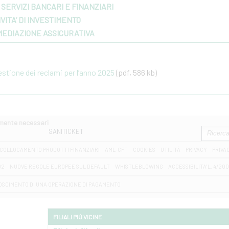
SERVIZI BANCARI E FINANZIARI
VITA’ DI INVESTIMENTO
MEDIAZIONE ASSICURATIVA
gestione dei reclami per l’anno 2025
(pdf, 586 kb)
amente necessari
SANITICKET
COLLOCAMENTO PRODOTTI FINANZIARI
AML-CFT
COOKIES
UTILITÀ
PRIVACY
PRIVA
D2
NUOVE REGOLE EUROPEE SUL DEFAULT
WHISTLEBLOWING
ACCESSIBILITA' L. 4/20
OSCIMENTO DI UNA OPERAZIONE DI PAGAMENTO
FILIALI PIÙ VICINE