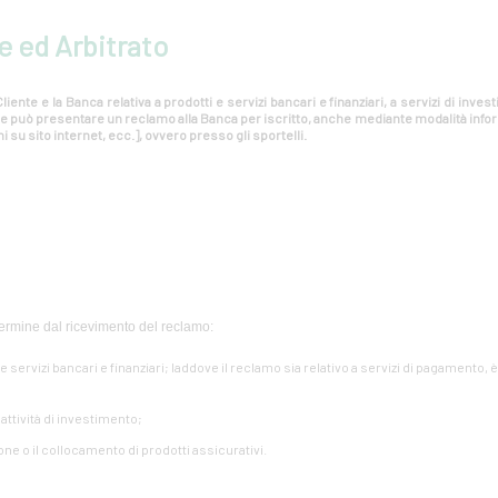
e ed Arbitrato
liente e la Banca relativa a prodotti e servizi bancari e finanziari, a servizi di inv
ente può presentare un reclamo alla Banca per iscritto, anche mediante modalità info
i su sito internet, ecc.], ovvero presso gli sportelli.
ermine dal ricevimento del reclamo:
i e servizi bancari e finanziari; laddove il reclamo sia relativo a servizi di pagamento, 
e attività di investimento;
one o il collocamento di prodotti assicurativi.