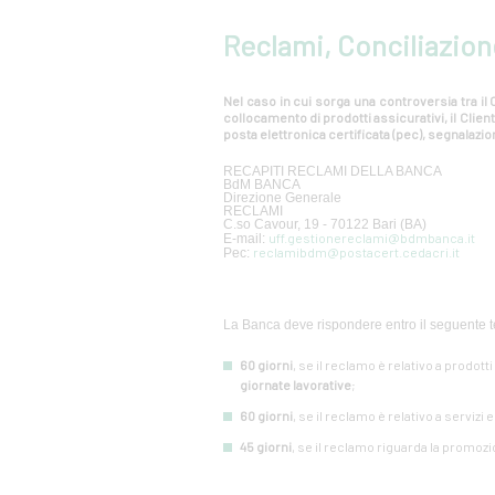
Reclami, Conciliazion
Nel caso in cui sorga una controversia tra il C
collocamento di prodotti assicurativi, il Cli
posta elettronica certificata (pec), segnalazion
RECAPITI RECLAMI DELLA BANCA
BdM BANCA
Direzione Generale
RECLAMI
C.so Cavour, 19 - 70122 Bari (BA)
uff.gestionereclami@bdmbanca.it
E-mail:
reclamibdm@postacert.cedacri.it
Pec:
La Banca deve rispondere entro il seguente t
60 giorni
, se il reclamo è relativo a prodott
giornate lavorative
;
60 giorni
, se il reclamo è relativo a servizi 
45 giorni
, se il reclamo riguarda la promozi