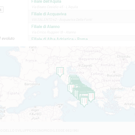
Filiale dell'Aquila
Via Beato Cesidio 45 - L'Aquila
Filiale di Acquaviva
VIA SALENTO 42 - Acquaviva Delle Fonti
Filiale di Alanno
Via Errico Ruggieri 18 - Alanno
M evoluto
Filiale di Alba Adriatica - Roma
Via Roma, 13 - Alba Adriatica
Filiale di Altamura
VIA VITTORIO VENETO 79/81 A - Altamura
Filiale di Amantea
STATALE 18/17 - Amantea
Filiale di Andretta
C.SO VITTORIO VENETO 8 - Andretta
Filiale di Andria 1 - Crispi
VIALE CRISPI 50/A - Andria
Filiale di Arsita
Viale San Francesco 6/b - Arsita
Filiale di Ascoli Piceno
Via Napoli - Ascoli Piceno
Filiale di Atessa
RO DELLO SVILUPPO ECONOMICO (LEGGE 662/96)
Contrada Piana La Fara - Via per Piazzano snc - Atessa