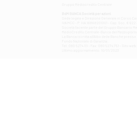
Gruppo Mediocredito Centrale
BdM BANCA Società per azioni
Sede legale e Direzione Generale in Corso Cavo
IVA MCC - P. IVA 16868201001 - Cap. Soc. € 622.3
Società facente parte del Gruppo Bancario Medio
MedioCredito Centrale-Banca del Mezzogiorno
La Banca iscritta all'Albo delle Banche presso l
Fondo Nazionale di Garanzia.
Tel: 080 5274 111 - Fax: 080 5274 751 - Sito w
Ultimo aggiornamento: 10/01/2023