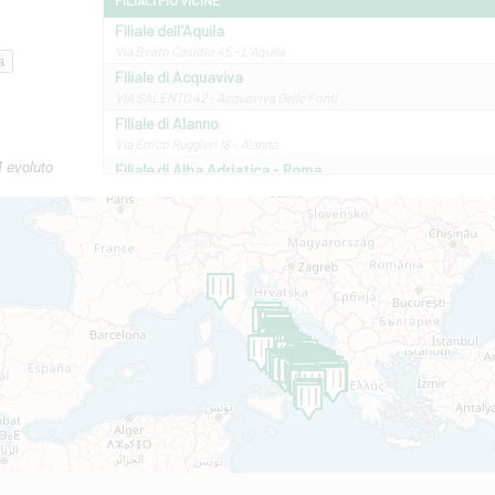
FILIALI PIÙ VICINE
Filiale dell'Aquila
Via Beato Cesidio 45 - L'Aquila
Filiale di Acquaviva
VIA SALENTO 42 - Acquaviva Delle Fonti
Filiale di Alanno
Via Errico Ruggieri 18 - Alanno
M evoluto
Filiale di Alba Adriatica - Roma
Via Roma, 13 - Alba Adriatica
Filiale di Altamura
VIA VITTORIO VENETO 79/81 A - Altamura
Filiale di Amantea
STATALE 18/17 - Amantea
Filiale di Andretta
C.SO VITTORIO VENETO 8 - Andretta
Filiale di Andria 1 - Crispi
VIALE CRISPI 50/A - Andria
Filiale di Arsita
Viale San Francesco 6/b - Arsita
Filiale di Ascoli Piceno
Via Napoli - Ascoli Piceno
Filiale di Atessa