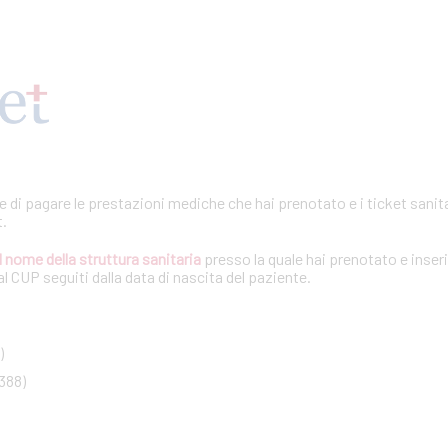
te di pagare le prestazioni mediche che hai prenotato e i ticket sanita
t.
l nome della struttura sanitaria
presso la quale hai prenotato e inseri
l CUP seguiti dalla data di nascita del paziente.
)
388)