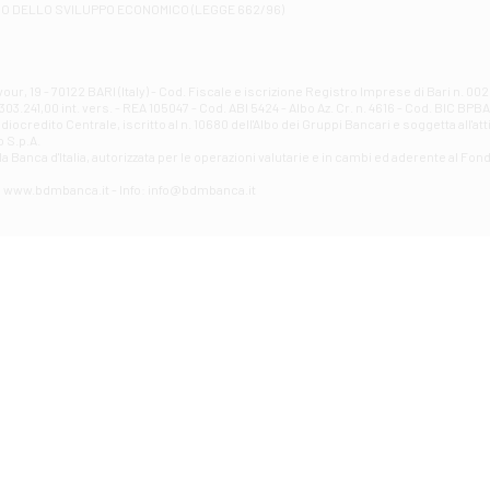
RO DELLO SVILUPPO ECONOMICO (LEGGE 662/96)
Contrada Piana La Fara - Via per Piazzano snc - Atessa
Filiale di Atri - Corso Adriano
Corso Elio Adriano, 1 - Atri
Filiale di Avellino - Partenio
ur, 19 - 70122 BARI (Italy) - Cod. Fiscale e iscrizione Registro Imprese di Bari n. 
03.241,00 int. vers. - REA 105047 - Cod. ABI 5424 - Albo Az. Cr. n. 4616 - Cod. BIC BPB
VIA PARTENIO 48 - Avellino
credito Centrale, iscritto al n. 10680 dell'Albo dei Gruppi Bancari e soggetta all'att
Filiale di Aversa
 S.p.A.
a Banca d'ltalia, autorizzata per le operazioni valutarie e in cambi ed aderente al Fond
VIA F. SAPORITO, 27/A - Aversa
Filiale di Avezzano - Piazza Torlonia
eb: www.bdmbanca.it - Info: info@bdmbanca.it
Piazza Torlonia - Avezzano
Filiale di Avigliano
PIAZZA E. GIANTURCO 49 - Avigliano
Filiale di Baiano
VIA G. LIPPIELLO 33 - Baiano
Filiale di Bari - Corso Vittorio Emanuele II
CORSO VITTORIO EMANUELE II, 86 - Bari
Filiale di Bari 10 - Papa Giovanni
VIALE PAPA GIOVANNI XXIII 131 - Bari
Filiale di Bari 11 - Lembo
VIA LEMBO 36 C/H - Bari
Filiale di Bari 2 - Amendola
VIA AMENDOLA 193/A - Bari