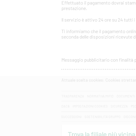
Effettuato il pagamento dovrai stampar
prestazione.
Il servizio è attivo 24 ore su 24 tutti i
Ti informiamo che il pagamento online
seconda delle disposizioni ricevute da
Messaggio pubblicitario con finalità
Attuale scelta cookies: Cookies strett
CERCA
TRASPARENZA
NORMATIVA MIFID
DOCUMENTI 
DAC6
IMPOSTAZIONI COOKIES
SICUREZZA
PS
SUCCESSIONI
SOSTENIBILITA' GRUPPO
DISCON
Trova la filiale più vicina