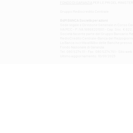
FONDO DI GARANZIA
PER LE PMI DEL MINISTE
Gruppo Mediocredito Centrale
BdM BANCA Società per azioni
Sede legale e Direzione Generale in Corso Cavo
IVA MCC - P. IVA 16868201001 - Cap. Soc. € 622.3
Società facente parte del Gruppo Bancario Medio
MedioCredito Centrale-Banca del Mezzogiorno
La Banca iscritta all'Albo delle Banche presso l
Fondo Nazionale di Garanzia.
Tel: 080 5274 111 - Fax: 080 5274 751 - Sito w
Ultimo aggiornamento: 10/01/2023