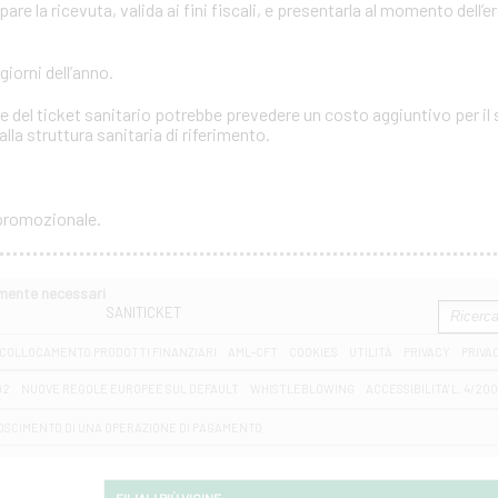
e la ricevuta, valida ai fini fiscali, e presentarla al momento dell’e
 giorni dell’anno.
 del ticket sanitario potrebbe prevedere un costo aggiuntivo per il s
lla struttura sanitaria di riferimento.
 promozionale.
amente necessari
SANITICKET
COLLOCAMENTO PRODOTTI FINANZIARI
AML-CFT
COOKIES
UTILITÀ
PRIVACY
PRIVA
D2
NUOVE REGOLE EUROPEE SUL DEFAULT
WHISTLEBLOWING
ACCESSIBILITA' L. 4/20
OSCIMENTO DI UNA OPERAZIONE DI PAGAMENTO