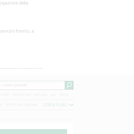
rogazione della
ervizio fornito, a
CY APP
CONTATTACI
RECLAMI
ACF
FATCA
CERCA FILIALI
04
TRUFFE AGLI ANZIANI