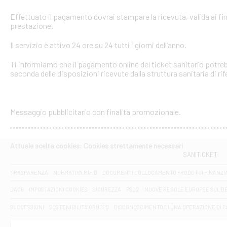
Effettuato il pagamento dovrai stampare la ricevuta, valida ai fin
prestazione.
Il servizio è attivo 24 ore su 24 tutti i giorni dell’anno.
Ti informiamo che il pagamento online del ticket sanitario potreb
seconda delle disposizioni ricevute dalla struttura sanitaria di ri
Messaggio pubblicitario con finalità promozionale.
Attuale scelta cookies: Cookies strettamente necessari
SANITICKET
TRASPARENZA
NORMATIVA MIFID
DOCUMENTI COLLOCAMENTO PRODOTTI FINANZI
DAC6
IMPOSTAZIONI COOKIES
SICUREZZA
PSD2
NUOVE REGOLE EUROPEE SUL D
SUCCESSIONI
SOSTENIBILITA' GRUPPO
DISCONOSCIMENTO DI UNA OPERAZIONE DI 