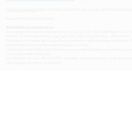
Via Napoli - As
Filiale di At
FONDO DI GARANZIA
PER LE PMI DEL MINISTERO DELLO SVILUPPO ECONOMICO (
Contrada Piana 
Gruppo Mediocredito Centrale
Filiale di At
Corso Elio Adria
BdM BANCA Società per azioni
Filiale di Ave
Sede legale e Direzione Generale in Corso Cavour, 19 - 70122 BARI (Italy) - Cod.
IVA MCC - P. IVA 16868201001 - Cap. Soc. € 622.303.241,00 int. vers. - REA 105047 -
VIA PARTENIO 4
Società facente parte del Gruppo Bancario Mediocredito Centrale, iscritto al n. 10
Filiale di Av
MedioCredito Centrale-Banca del Mezzogiorno S.p.A.
La Banca iscritta all'Albo delle Banche presso la Banca d'ltalia, autorizzata per le
VIA F. SAPORITO
Fondo Nazionale di Garanzia.
Filiale di Av
Tel: 080 5274 111 - Fax: 080 5274 751 - Sito web: www.bdmbanca.it - Info: info@b
Piazza Torlonia
Ultimo aggiornamento: 10/01/2023
Filiale di Avi
PIAZZA E. GIAN
Filiale di Bai
VIA G. LIPPIELL
Filiale di Bar
CORSO VITTORIO
Filiale di Ba
VIALE PAPA GIOV
Filiale di Bar
VIA LEMBO 36 C
Filiale di Ba