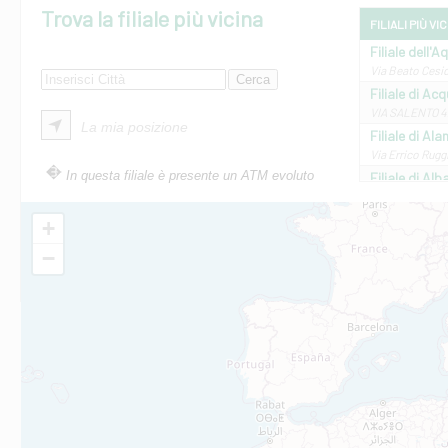
Trova la filiale più vicina
FILIALI PIÙ VI
Filiale dell'A
Via Beato Cesid
Filiale di Ac
VIA SALENTO 42
La mia posizione
Filiale di Ala
Via Errico Ruggi
In questa filiale è presente un ATM evoluto
Filiale di Al
Via Roma, 13 - 
Filiale di Al
+
VIA VITTORIO V
−
Filiale di Am
STATALE 18/17 
Filiale di An
C.SO VITTORIO 
Filiale di And
VIALE CRISPI 50
Filiale di Ars
Viale San Franc
Filiale di Asc