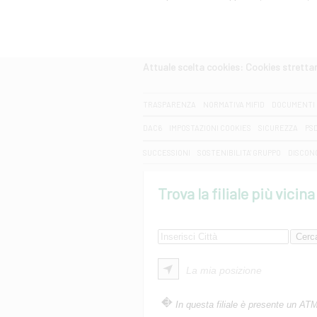
Attuale scelta cookies: Cookies strett
CERCA
TRASPARENZA
NORMATIVA MIFID
DOCUMENTI 
DAC6
IMPOSTAZIONI COOKIES
SICUREZZA
PS
SUCCESSIONI
SOSTENIBILITA' GRUPPO
DISCON
Trova la filiale più vicina
La mia posizione
In questa filiale è presente un AT