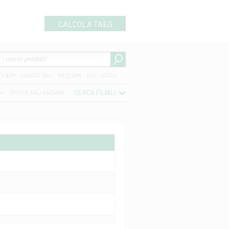
CALCOLA TAEG
CY APP
CONTATTACI
RECLAMI
ACF
FATCA
CERCA FILIALI
04
TRUFFE AGLI ANZIANI