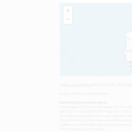
+
−
FONDO DI GARANZIA
PER LE PMI DEL MINISTE
Gruppo Mediocredito Centrale
BdM BANCA Società per azioni
Sede legale e Direzione Generale in Corso Cavo
IVA MCC - P. IVA 16868201001 - Cap. Soc. € 622.3
Società facente parte del Gruppo Bancario Medio
MedioCredito Centrale-Banca del Mezzogiorno
La Banca iscritta all'Albo delle Banche presso l
Fondo Nazionale di Garanzia.