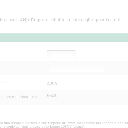
ale annuo (TAN) e l'importo dell'affidamento negli appositi campi.
ssa a
2,00%
€ 4,00
tilizzo e il rimborso del
a una durata di tre mesi e che l'importo utilizzato sia costante nel periodo e pari al
ene conto dei limiti previsti dalla Legge 108/96 (Usura).