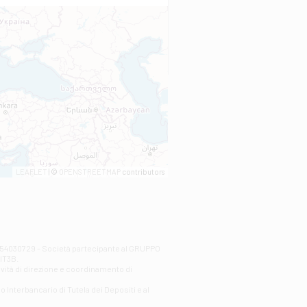
LEAFLET
| ©
OPENSTREETMAP
contributors
00254030729 - Società partecipante al GRUPPO
AlT3B.
ività di direzione e coordinamento di
o Interbancario di Tutela dei Depositi e al