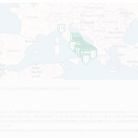
Via Roma, 13 - Alba Adriatica
Filiale di Altamura
VIA VITTORIO VENETO 79/81 A - Altamura
Filiale di Amantea
STATALE 18/17 - Amantea
Filiale di Andretta
C.SO VITTORIO VENETO 8 - Andretta
Filiale di Andria 1 - Crispi
VIALE CRISPI 50/A - Andria
Filiale di Arsita
Viale San Francesco 6/b - Arsita
Filiale di Ascoli Piceno
Via Napoli - Ascoli Piceno
Filiale di Atessa
RO DELLO SVILUPPO ECONOMICO (LEGGE 662/96)
Contrada Piana La Fara - Via per Piazzano snc - Atessa
Filiale di Atri - Corso Adriano
Corso Elio Adriano, 1 - Atri
Filiale di Avellino - Partenio
ur, 19 - 70122 BARI (Italy) - Cod. Fiscale e iscrizione Registro Imprese di Bari n. 
03.241,00 int. vers. - REA 105047 - Cod. ABI 5424 - Albo Az. Cr. n. 4616 - Cod. BIC BPB
VIA PARTENIO 48 - Avellino
credito Centrale, iscritto al n. 10680 dell'Albo dei Gruppi Bancari e soggetta all'att
Filiale di Aversa
 S.p.A.
a Banca d'ltalia, autorizzata per le operazioni valutarie e in cambi ed aderente al Fond
VIA F. SAPORITO, 27/A - Aversa
Filiale di Avezzano - Piazza Torlonia