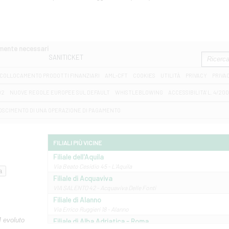
amente necessari
SANITICKET
COLLOCAMENTO PRODOTTI FINANZIARI
AML-CFT
COOKIES
UTILITÀ
PRIVACY
PRIVA
D2
NUOVE REGOLE EUROPEE SUL DEFAULT
WHISTLEBLOWING
ACCESSIBILITA' L. 4/20
OSCIMENTO DI UNA OPERAZIONE DI PAGAMENTO
FILIALI PIÙ VICINE
Filiale dell'Aquila
Via Beato Cesidio 45 - L'Aquila
Filiale di Acquaviva
VIA SALENTO 42 - Acquaviva Delle Fonti
Filiale di Alanno
Via Errico Ruggieri 18 - Alanno
M evoluto
Filiale di Alba Adriatica - Roma