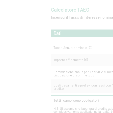
Calcolatore TAEG
Inserisci il Tasso di interesse nomin
Dati
Tasso Annuo Nominale (%)
Importo affidamento (€)
Commissione annua per il servizio di me
disposizione di somme (SDS)
Costi pagamenti e prelievi connessi con l'u
credito
Tutti i campi sono obbligatori
N.B. Si assume che l'apertura di credito abbi
complessivamente applicato, nella realtà, ti