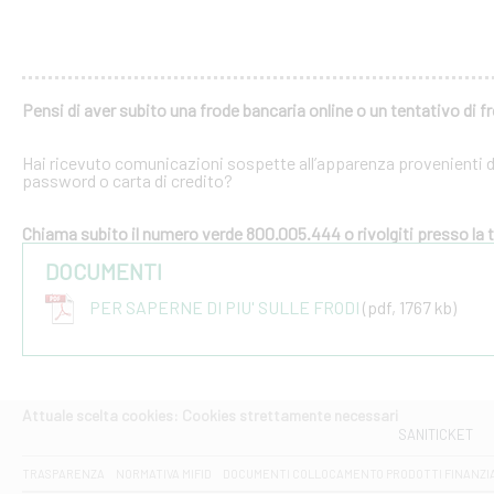
Pensi di aver subito una frode bancaria online o un tentativo di f
Hai ricevuto comunicazioni sospette all’apparenza provenienti dal
password o carta di credito?
Chiama subito il numero verde 800.005.444 o rivolgiti presso la tu
DOCUMENTI
PER SAPERNE DI PIU' SULLE FRODI
(pdf, 1767 kb)
Attuale scelta cookies: Cookies strettamente necessari
SANITICKET
TRASPARENZA
NORMATIVA MIFID
DOCUMENTI COLLOCAMENTO PRODOTTI FINANZI