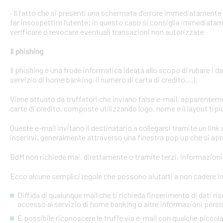
· Il fatto che si presenti una schermata d’errore immediatament
far insospettire l’utente; in questo caso si consiglia immediatame
verificare o revocare eventuali transazioni non autorizzate
Il phishing
Il phishing è una frode informatica ideata allo scopo di rubare i d
servizio di home banking, il numero di carta di credito,...).
Viene attuato da truffatori che inviano false e-mail, apparente
carte di credito, composte utilizzando logo, nome e il layout tipi
Queste e-mail invitano il destinatario a collegarsi tramite un link a
inserirvi, generalmente attraverso una finestra pop up che si apre
BdM non richiede mai, direttamente o tramite terzi, informazioni p
Ecco alcune semplici regole che possono aiutarti a non cadere in 
Diffida di qualunque mail che ti richieda l’inserimento di dati ri
accesso al servizio di home banking o altre informazioni perso
È possibile riconoscere le truffe via e-mail con qualche picco