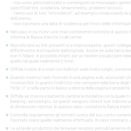
- non sono personalizzate e contengono un messaggio generico
specificati (es. scadenza, smarrimento, problemi tecnici);
- fanno uso di toni “intimidatori”, ad esempio minacciando la
dell’utente;
- non riportano una data di scadenza per l’invio delle informazi
Nel caso in cui ricevi un’e-mail contenente richieste di quest
informa la Banca tramite il call center
Non cliccare su link presenti in e-mail sospette, questi colleg
difficilmente distinguibile dall’originale. Anche se sulla barra de
non ti fidare: è possibile infatti per un hacker visualizzare nell
quello nel quale realmente ti trovi.
Diffida inoltre di e-mail con indirizzi web molto lunghi, contenen
Quando inserisci dati riservati in una pagina web, assicurati c
riconoscibili in quanto l’indirizzo che compare nella barra degl
“http://” e nella parte in basso a destra della pagina è presente
Diffida se improvvisamente cambia la modalità con la quale ti v
banking: ad esempio, se questi vengono chiesti non tramite un
di dimensioni ridotte). In questo caso, contatta la Banca tramite
Controlla regolarmente gli estratti conto del tuo conto corrente 
riportate siano quelle realmente effettuate. In caso contrario, c
Le aziende produttrici dei browser rendono periodicamente disp