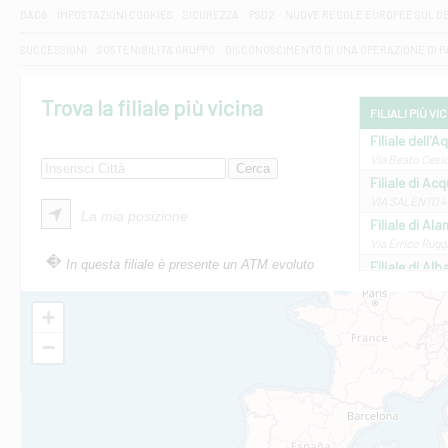
DAC6
IMPOSTAZIONI COOKIES
SICUREZZA
PSD2
NUOVE REGOLE EUROPEE SUL D
SUCCESSIONI
SOSTENIBILITA' GRUPPO
DISCONOSCIMENTO DI UNA OPERAZIONE DI 
Trova la filiale più vicina
FILIALI PIÙ VI
Filiale dell'A
Via Beato Cesid
Filiale di Ac
VIA SALENTO 42
La mia posizione
Filiale di Ala
Via Errico Ruggi
In questa filiale è presente un ATM evoluto
Filiale di Al
Via Roma, 13 - 
Filiale di Al
+
VIA VITTORIO V
−
Filiale di Am
STATALE 18/17 
Filiale di An
C.SO VITTORIO 
Filiale di And