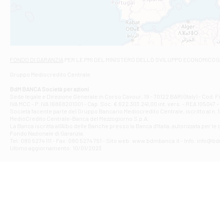
VIALE CRISPI 50
Filiale di Ars
Viale San Franc
Filiale di Asc
Via Napoli - As
Filiale di At
FONDO DI GARANZIA
PER LE PMI DEL MINISTERO DELLO SVILUPPO ECONOMICO (
Contrada Piana 
Gruppo Mediocredito Centrale
Filiale di At
Corso Elio Adria
BdM BANCA Società per azioni
Filiale di Ave
Sede legale e Direzione Generale in Corso Cavour, 19 - 70122 BARI (Italy) - Cod.
IVA MCC - P. IVA 16868201001 - Cap. Soc. € 622.303.241,00 int. vers. - REA 105047 -
VIA PARTENIO 4
Società facente parte del Gruppo Bancario Mediocredito Centrale, iscritto al n. 10
Filiale di Av
MedioCredito Centrale-Banca del Mezzogiorno S.p.A.
La Banca iscritta all'Albo delle Banche presso la Banca d'ltalia, autorizzata per le
VIA F. SAPORITO
Fondo Nazionale di Garanzia.
Filiale di Av
Tel: 080 5274 111 - Fax: 080 5274 751 - Sito web: www.bdmbanca.it - Info: info@b
Piazza Torlonia
Ultimo aggiornamento: 10/01/2023
Filiale di Avi
PIAZZA E. GIAN
Filiale di Bai
VIA G. LIPPIELL
Filiale di Bar
CORSO VITTORIO